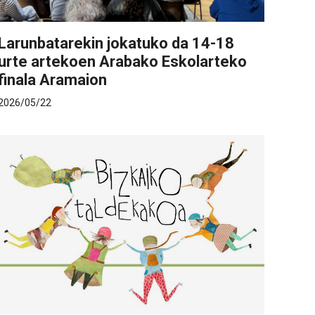
Larunbatarekin jokatuko da 14-18
urte artekoen Arabako Eskolarteko
finala Aramaion
2026/05/22