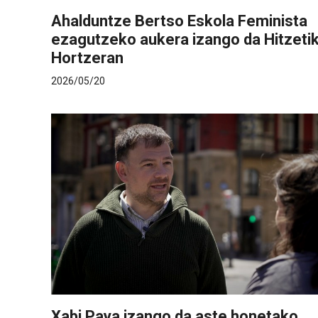
Ahalduntze Bertso Eskola Feminista
ezagutzeko aukera izango da Hitzeti
Hortzeran
2026/05/20
Xabi Paya izango da aste honetako