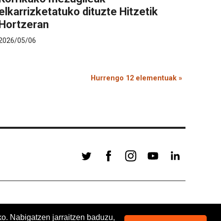
elkarrizketatuko dituzte Hitzetik
Hortzeran
2026/05/06
Hurrengo 12 elementuak »
ko. Nabigatzen jarraitzen baduzu,