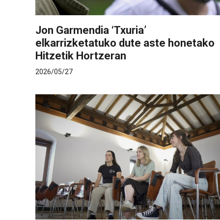
Jon Garmendia ‘Txuria’
elkarrizketatuko dute aste honetako
Hitzetik Hortzeran
2026/05/27