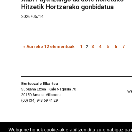
Hitzetik Hortzerako gonbidatua
2026/05/14
« Aurreko 12 elementuak
1
2
3
4
5
6
7
...
Bertsozale Elkartea
Subijana Etxea · Kale Nagusia 70
WE
20150 Amasa-Villabona
(00) (34) 943 69 41 29
Webgune honek cookie-ak erabiltzen ditu zure nabigazioa err