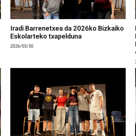
Iradi Barrenetxea da 2026ko Bizkaiko
Eskolarteko txapelduna
2026/05/30