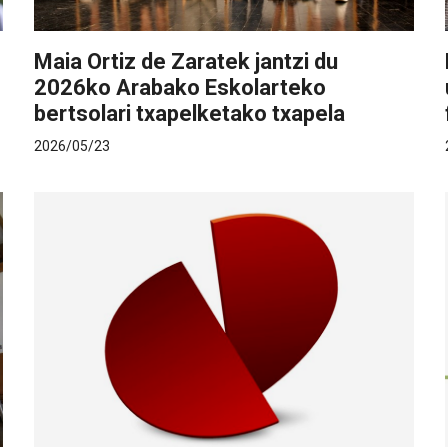
Maia Ortiz de Zaratek jantzi du
2026ko Arabako Eskolarteko
bertsolari txapelketako txapela
2026/05/23