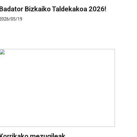
Badator Bizkaiko Taldekakoa 2026!
2026/05/19
Korrikako mezugileak