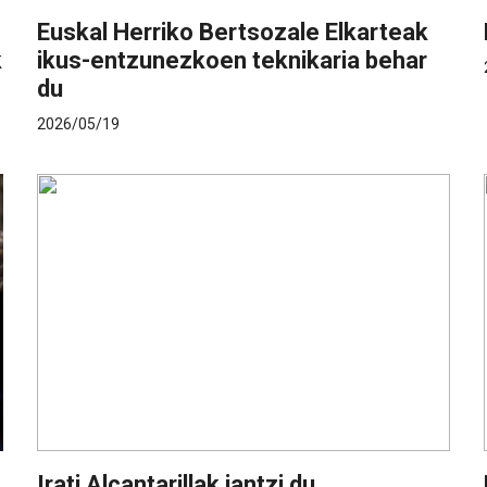
Euskal Herriko Bertsozale Elkarteak
k
ikus-entzunezkoen teknikaria behar
du
2026/05/19
Irati Alcantarillak jantzi du