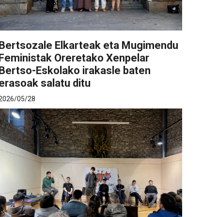
Bertsozale Elkarteak eta Mugimendu
Feministak Oreretako Xenpelar
Bertso-Eskolako irakasle baten
erasoak salatu ditu
2026/05/28