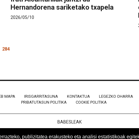
Hernandorena sariketako txapela
2026/05/10
284
B MAPA
IRISGARRITASUNA
KONTAKTUA
LEGEZKO OHARRA
PRIBATUTASUN POLITIKA
COOKIE POLITIKA
BABESLEAK
azteko, publizitatea erakusteko eta analisi estatistikoak egite