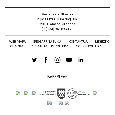
Bertsozale Elkartea
Subijana Etxea · Kale Nagusia 70
20150 Amasa-Villabona
(00) (34) 943 69 41 29
WEB MAPA
IRISGARRITASUNA
KONTAKTUA
LEGEZKO
OHARRA
PRIBATUTASUN POLITIKA
COOKIE POLITIKA
BABESLEAK