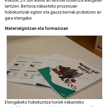
eskutik, 29.500 ikasle ari dira bertsolaritza ikasgelan
lantzen. Bertsoa irakasteko prozesuan
hobekuntzak egiten eta gauza berriak probatzen ari
gara etengabe.
Materialgintzan eta formazioan
Etengabeko hobekuntza horiek irakasteko