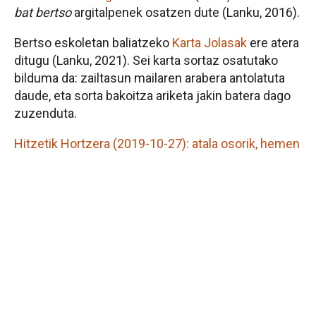
bat bertso
argitalpenek osatzen dute (Lanku, 2016).
Bertso eskoletan baliatzeko
Karta Jolasak
ere atera
ditugu (Lanku, 2021). Sei karta sortaz osatutako
bilduma da: zailtasun mailaren arabera antolatuta
daude, eta sorta bakoitza ariketa jakin batera dago
zuzenduta.
Hitzetik Hortzera (2019-10-27): atala osorik, hemen