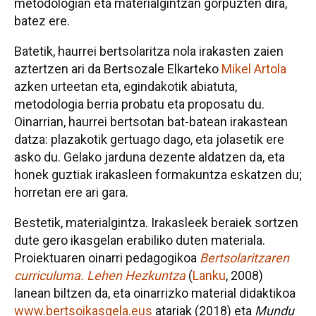
metodologian eta materialgintzan gorpuzten dira,
batez ere.
Batetik, haurrei bertsolaritza nola irakasten zaien
aztertzen ari da Bertsozale Elkarteko
Mikel Artola
azken urteetan eta, egindakotik abiatuta,
metodologia berria probatu eta proposatu du.
Oinarrian, haurrei bertsotan bat-batean irakastean
datza: plazakotik gertuago dago, eta jolasetik ere
asko du. Gelako jarduna dezente aldatzen da, eta
honek guztiak irakasleen formakuntza eskatzen du;
horretan ere ari gara.
Bestetik, materialgintza. Irakasleek beraiek sortzen
dute gero ikasgelan erabiliko duten materiala.
Proiektuaren oinarri pedagogikoa
Bertsolaritzaren
curriculuma. Lehen Hezkuntza
(
Lanku
, 2008)
lanean biltzen da, eta oinarrizko material didaktikoa
www.bertsoikasgela.eus
atariak (2018) eta
Mundu