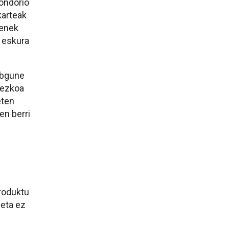
ondorio
karteak
renek
, eskura
ebgune
rezkoa
eten
en berri
produktu
 eta ez