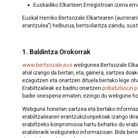
Euskadiko Elkarteen Erregistroan izena e
Euskal Herriko Bertsozale Elkartearen (aurreran
erantzulea") helburua, bertsolaritza zaindu, sus
1. Baldintza Orokorrak
www.bertsozale,eus
webgunea Bertsozale Elkar
ahal izango da bertan, eta, gainera, sartzea do
ezagutzen eta onartzen dituela bertako lege ohar
Erabiltzaileak ez baditu onartzen
pribatutasun po
badie onespena ematen, ezingo du webgune ho
Webgune honetan sartzea eta bertako informazioa
erabiltzailearen erantzukizunpekoak izango dir
erabiltzeko konpromisoa hartu beharko du erabil
erabilerarik webguneko informazioari. Bide ber