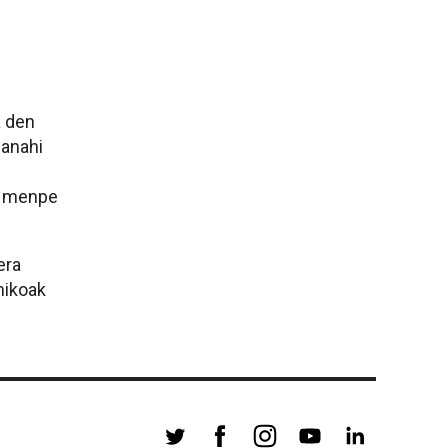
a den
lanahi
en menpe
era
mikoak