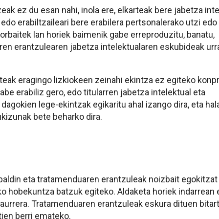
 ez du esan nahi, inola ere, elkarteak bere jabetza inte
 edo erabiltzaileari bere erabilera pertsonalerako utzi ed
rbaitek lan horiek baimenik gabe erreproduzitu, banatu,
ren erantzulearen jabetza intelektualaren eskubideak urr
lteak eragingo lizkiokeen zeinahi ekintza ez egiteko kon
 erabiliz gero, edo titularren jabetza intelektual eta
dagokien lege-ekintzak egikaritu ahal izango dira, eta hal
zukizunak bete beharko dira.
 baldin eta tratamenduaren erantzuleak noizbait egokitzat
ako hobekuntza batzuk egiteko. Aldaketa horiek indarrean
 aurrera. Tratamenduaren erantzuleak eskura dituen bitar
ztien berri emateko.