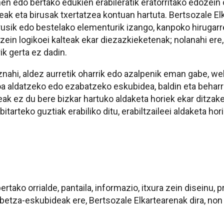
 edo bertako edukien erabileratik eratorritako edozein 
eak eta birusak txertatzea kontuan hartuta. Bertsozale El
usik edo bestelako elementurik izango, kanpoko hirugar
 zein logikoei kalteak ekar diezazkieketenak; nolanahi ere
rik gerta ez dadin.
znahi, aldez aurretik oharrik edo azalpenik eman gabe, w
oa aldatzeko edo ezabatzeko eskubidea, baldin eta behar
ak ez du bere bizkar hartuko aldaketa horiek ekar ditzak
tarteko guztiak erabiliko ditu, erabiltzaileei aldaketa hori
ako orrialde, pantaila, informazio, itxura zein diseinu, 
jabetza-eskubideak ere, Bertsozale Elkartearenak dira, non