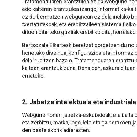
Tratamenduaren erantzulea ez da webgune honen
edo kalteren erantzulea izango, informatika-kalt
ez du bermatzen webgunean ez dela inolako bir
txertatutakoak, eta erabiltzaileen sistema fisiko
dituen bitarteko guztiak erabiliko ditu, horrelako
Bertsozale Elkarteak beretzat gordetzen du noi
honetako diseinua, konfigurazioa eta informazi
dela iruditzen bazaio. Tratamenduaren erantzule
kalteen erantzukizuna. Dena den, eskura dituen bi
emateko.
2. Jabetza intelektuala eta industriala
Webgune honen jabetza-eskubideak, eta baita bert
eta zerbitzu, marka, logo, lelo eta gainerakoen 
den bestelakorik adierazten.