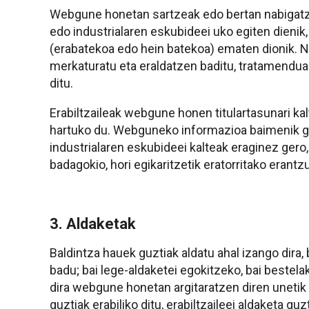
Webgune honetan sartzeak edo bertan nabigatzeak
edo industrialaren eskubideei uko egiten dienik,
(erabatekoa edo hein batekoa) ematen dionik. No
merkaturatu eta eraldatzen baditu, tratamendua
ditu.
Erabiltzaileak webgune honen titulartasunari ka
hartuko du. Webguneko informazioa baimenik gabe
industrialaren eskubideei kalteak eraginez gero, 
badagokio, hori egikaritzetik eratorritako erant
3. Aldaketak
Baldintza hauek guztiak aldatu ahal izango dira,
badu; bai lege-aldaketei egokitzeko, bai bestel
dira webgune honetan argitaratzen diren unetik
guztiak erabiliko ditu, erabiltzaileei aldaketa gu