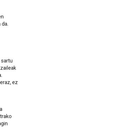
en
 da.
 sartu
tzaileak
a.
beraz, ez
a
ntrako
agin