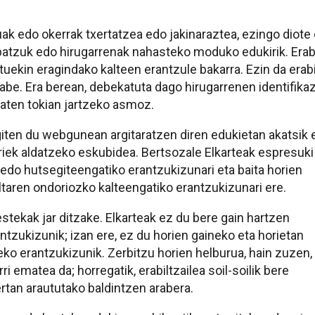
suak edo okerrak txertatzea edo jakinaraztea, ezingo diot
batzuk edo hirugarrenak nahasteko moduko edukirik. Erabi
uekin eragindako kalteen erantzule bakarra. Ezin da erabi
abe. Era berean, debekatuta dago hirugarrenen identifikaz
baten tokian jartzeko asmoz.
iten du webgunean argitaratzen diren edukietan akatsik
riek aldatzeko eskubidea. Bertsozale Elkarteak espresuki
do hutsegiteengatiko erantzukizunari eta baita horien
taren ondoriozko kalteengatiko erantzukizunari ere.
kak jar ditzake. Elkarteak ez du bere gain hartzen
tzukizunik; izan ere, ez du horien gaineko eta horietan
eko erantzukizunik. Zerbitzu horien helburua, hain zuzen,
ri ematea da; horregatik, erabiltzailea soil-soilik bere
rtan araututako baldintzen arabera.