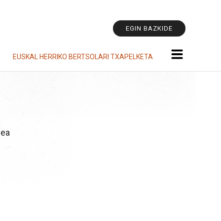
Tresna
pertsonala
EGIN BAZKIDE
EUSKAL HERRIKO BERTSOLARI TXAPELKETA
gea