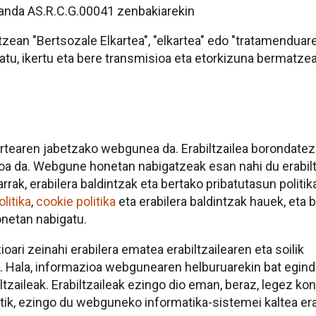
manda AS.R.C.G.00041 zenbakiarekin
tzean "Bertsozale Elkartea", "elkartea" edo "tratamenduar
tatu, ikertu eta bere transmisioa eta etorkizuna bermatzea
tearen jabetzako webgunea da. Erabiltzailea borondatez
akoa da. Webgune honetan nabigatzeak esan nahi du erabil
rak, erabilera baldintzak eta bertako pribatutasun politik
litika
,
cookie politika
eta erabilera baldintzak hauek, eta 
netan nabigatu.
ri zeinahi erabilera ematea erabiltzailearen eta soilik
a. Hala, informazioa webgunearen helburuarekin bat egind
tzaileak. Erabiltzaileak ezingo dio eman, beraz, legez ko
etik, ezingo du webguneko informatika-sistemei kaltea er