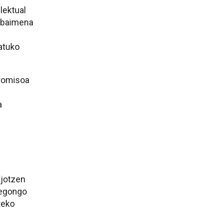
lektual
o baimena
atuko
promisoa
a
 jotzen
 egongo
teko