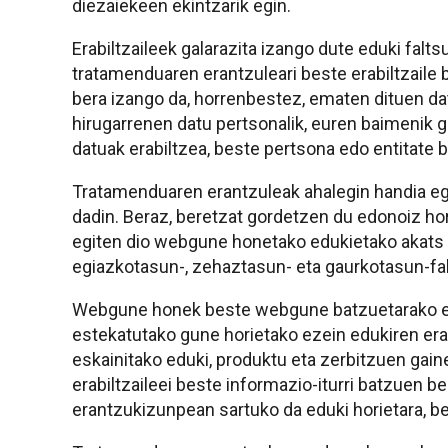
diezaiekeen ekintzarik egin.
Erabiltzaileek galarazita izango dute eduki falt
tratamenduaren erantzuleari beste erabiltzaile 
bera izango da, horrenbestez, ematen dituen dat
hirugarrenen datu pertsonalik, euren baimenik g
datuak erabiltzea, beste pertsona edo entitate 
Tratamenduaren erantzuleak ahalegin handia eg
dadin. Beraz, beretzat gordetzen du edonoiz ho
egiten dio webgune honetako edukietako akats e
egiazkotasun-, zehaztasun- eta gaurkotasun-fal
Webgune honek beste webgune batzuetarako este
estekatutako gune horietako ezein edukiren eran
eskainitako eduki, produktu eta zerbitzuen gain
erabiltzaileei beste informazio-iturri batzuen ber
erantzukizunpean sartuko da eduki horietara, be