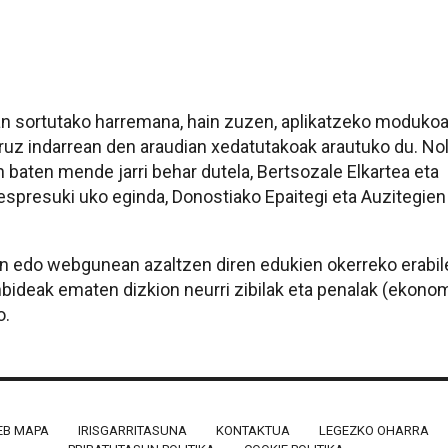
tean sortutako harremana, hain zuzen, aplikatzeko moduko
uruz indarrean den araudian xedatutakoak arautuko du. No
baten mende jarri behar dutela, Bertsozale Elkartea eta
 espresuki uko eginda, Donostiako Epaitegi eta Auzitegi
zen edo webgunean azaltzen diren edukien okerreko erabil
bideak ematen dizkion neurri zibilak eta penalak (ekono
o.
B MAPA
IRISGARRITASUNA
KONTAKTUA
LEGEZKO OHARRA