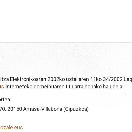
ritza Elektronikoaren 2002ko uztailaren 11ko 34/2002 Le
us
Interneteko domeinuaren titularra honako hau dela:
artea
, 70. 20150 Amasa-Villabona (Gipuzkoa)
ozale.eus