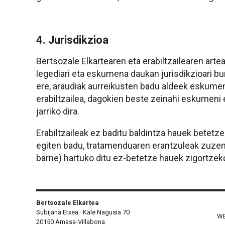
4. Jurisdikzioa
Bertsozale Elkartearen eta erabiltzailearen ar
legediari eta eskumena daukan jurisdikzioari b
ere, araudiak aurreikusten badu aldeek eskumen 
erabiltzailea, dagokien beste zeinahi eskumeni
jarriko dira.
Erabiltzaileak ez baditu baldintza hauek betet
egiten badu, tratamenduaren erantzuleak zuzen
barne) hartuko ditu ez-betetze hauek zigortzek
Bertsozale Elkartea
Subijana Etxea · Kale Nagusia 70
WE
20150 Amasa-Villabona