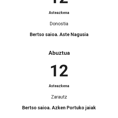
Asteazkena
Donostia
Bertso saioa. Aste Nagusia
Abuztua
12
Asteazkena
Zarautz
Bertso saioa. Azken Portuko jaiak