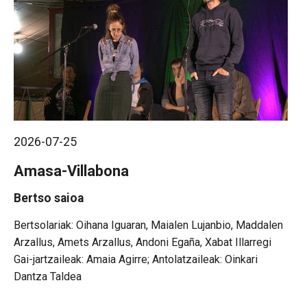
2026-07-25
Amasa-Villabona
Bertso saioa
Oihana Iguaran, Maialen Lujanbio, Maddalen
Arzallus, Amets Arzallus, Andoni Egaña, Xabat Illarregi
Gai-jartzaileak: Amaia Agirre; Antolatzaileak: Oinkari
Dantza Taldea