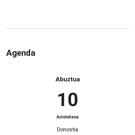
Agenda
Abuztua
10
Astelehena
Donostia