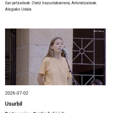
Gai-jartzaileak: Olatz Irazustabarrena; Antolatzaileak:
Alegiako Udala
2026-07-02
Usurbil