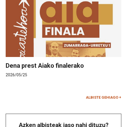
Dena prest Aiako finalerako
2026/05/25
ALBISTE GEHIAGO +
Azken albisteak jaso nahi dituzu?