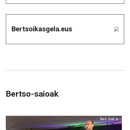
Bertsoikasgela.eus
Bertso-saioak