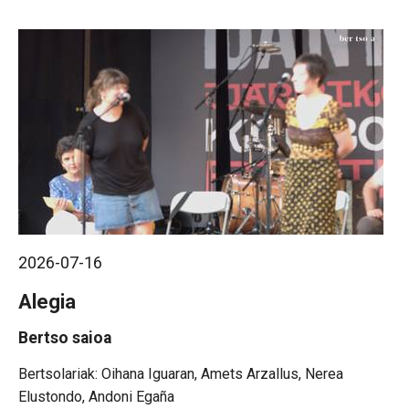
2026-07-16
Alegia
Bertso saioa
Oihana Iguaran, Amets Arzallus, Nerea
Elustondo, Andoni Egaña