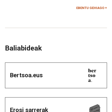
EBENTU GEHIAGO +
Baliabideak
Bertsoa.eus
Erosi sarrerak