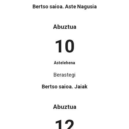
Bertso saioa. Aste Nagusia
Abuztua
10
Astelehena
Berastegi
Bertso saioa. Jaiak
Abuztua
12