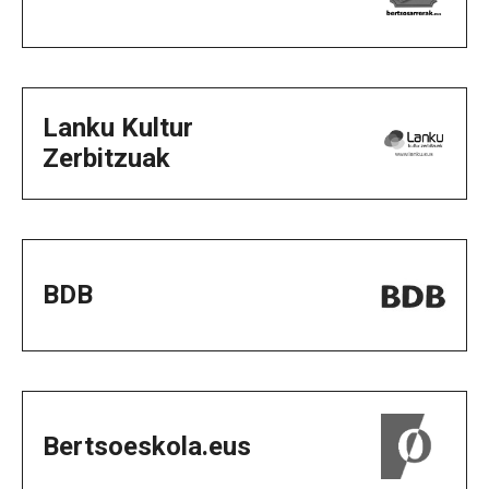
Lanku Kultur
Zerbitzuak
BDB
Bertsoeskola.eus