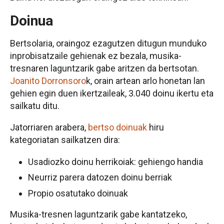
Doinua
Bertsolaria, oraingoz ezagutzen ditugun munduko
inprobisatzaile gehienak ez bezala, musika-
tresnaren laguntzarik gabe aritzen da bertsotan.
Joanito Dorronsoro
k, orain artean arlo honetan lan
gehien egin duen ikertzaileak, 3.040 doinu ikertu eta
sailkatu ditu.
Jatorriaren arabera,
bertso doinuak
hiru
kategoriatan sailkatzen dira:
Usadiozko doinu herrikoiak: gehiengo handia
Neurriz parera datozen doinu berriak
Propio osatutako doinuak
Musika-tresnen laguntzarik gabe kantatzeko,