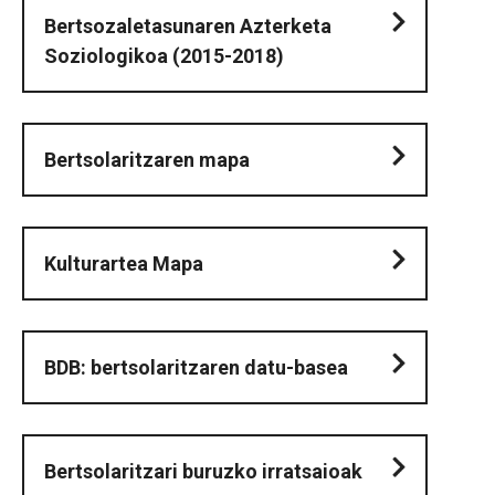
Bertsozaletasunaren Azterketa
Soziologikoa (2015-2018)
Bertsolaritzaren mapa
Kulturartea Mapa
BDB: bertsolaritzaren datu-basea
Bertsolaritzari buruzko irratsaioak