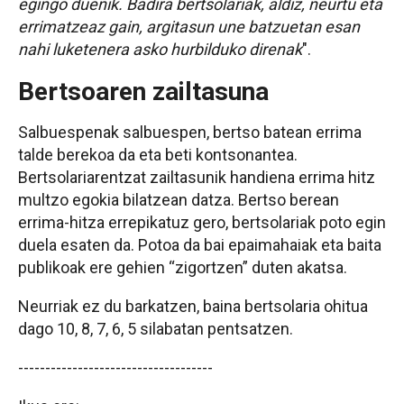
egingo duenik. Badira bertsolariak, aldiz, neurtu eta
errimatzeaz gain, argitasun une batzuetan esan
nahi luketenera asko hurbilduko direnak
".
Bertsoaren zailtasuna
Salbuespenak salbuespen, bertso batean errima
talde berekoa da eta beti kontsonantea.
Bertsolariarentzat zailtasunik handiena errima hitz
multzo egokia bilatzean datza. Bertso berean
errima-hitza errepikatuz gero, bertsolariak poto egin
duela esaten da. Potoa da bai epaimahaiak eta baita
publikoak ere gehien “zigortzen” duten akatsa.
Neurriak ez du barkatzen, baina bertsolaria ohitua
dago 10, 8, 7, 6, 5 silabatan pentsatzen.
------------------------------------