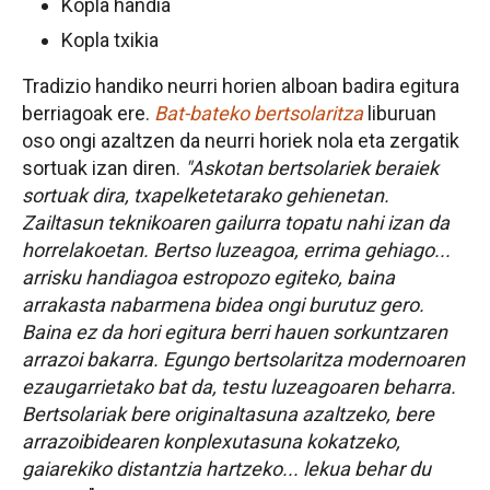
Kopla handia
Kopla txikia
Tradizio handiko neurri horien alboan badira egitura
berriagoak ere.
Bat-bateko bertsolaritza
liburuan
oso ongi azaltzen da neurri horiek nola eta zergatik
sortuak izan diren.
"Askotan bertsolariek beraiek
sortuak dira, txapelketetarako gehienetan.
Zailtasun teknikoaren gailurra topatu nahi izan da
horrelakoetan. Bertso luzeagoa, errima gehiago...
arrisku handiagoa estropozo egiteko, baina
arrakasta nabarmena bidea ongi burutuz gero.
Baina ez da hori egitura berri hauen sorkuntzaren
arrazoi bakarra. Egungo bertsolaritza modernoaren
ezaugarrietako bat da, testu luzeagoaren beharra.
Bertsolariak bere originaltasuna azaltzeko, bere
arrazoibidearen konplexutasuna kokatzeko,
gaiarekiko distantzia hartzeko... lekua behar du