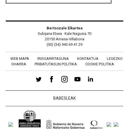
Bertsozale Elkartea
Subijana Etxea · Kale Nagusia 70
20150 Amasa-Villabona
(00) (34) 943 69 41 29
WEB MAPA
IRISGARRITASUNA
KONTAKTUA
LEGEZKO
OHARRA
PRIBATUTASUN POLITIKA
COOKIE POLITIKA
BABESLEAK