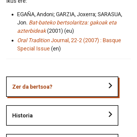
Ikus ere:
EGAÑA, Andoni; GARZIA, Joxerra; SARASUA,
Jon.
Bat-bateko bertsolaritza: gakoak eta
azterbideak
(2001) (eu)
Oral Tradition
Journal, 22-2 (2007) : Basque
Special Issue
(en)
Zer da bertsoa?
Historia