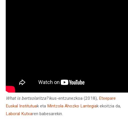
What is bertsolaritza?
ikus-entzunezkoa (2018),
Etxepare
Euskal Institutua
k
eta
Mintzola Ahozko Lantegia
k ekoitzia da,
Laboral Kutxa
ren babesarekin.