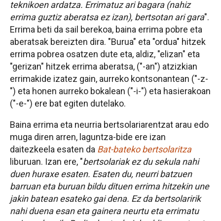
teknikoen ardatza. Errimatuz ari bagara (nahiz
errima guztiz aberatsa ez izan), bertsotan ari gara
".
Errima beti da sail berekoa, baina errima pobre eta
aberatsak bereizten dira. "Burua" eta "ordua" hitzek
errima pobrea osatzen dute eta, aldiz, "elizan" eta
"gerizan" hitzek errima aberatsa, ("-an") atzizkian
errimakide izatez gain, aurreko kontsonantean ("-z-
") eta honen aurreko bokalean ("-i-") eta hasierakoan
("-e-") ere bat egiten dutelako.
Baina errima eta neurria bertsolariarentzat arau edo
muga diren arren, laguntza-bide ere izan
daitezkeela esaten da
Bat-bateko bertsolaritza
liburuan. Izan ere, "
bertsolariak ez du sekula nahi
duen huraxe esaten. Esaten du, neurri batzuen
barruan eta buruan bildu dituen errima hitzekin une
jakin batean esateko gai dena. Ez da bertsolaririk
nahi duena esan eta gainera neurtu eta errimatu