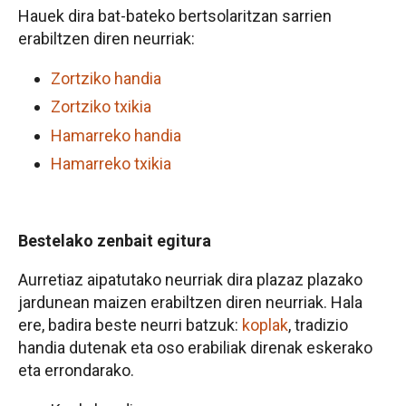
Hauek dira bat-bateko bertsolaritzan sarrien
erabiltzen diren neurriak:
Zortziko handia
Zortziko txikia
Hamarreko handia
Hamarreko txikia
Bestelako zenbait egitura
Aurretiaz aipatutako neurriak dira plazaz plazako
jardunean maizen erabiltzen diren neurriak. Hala
ere, badira beste neurri batzuk:
koplak
, tradizio
handia dutenak eta oso erabiliak direnak eskerako
eta errondarako.