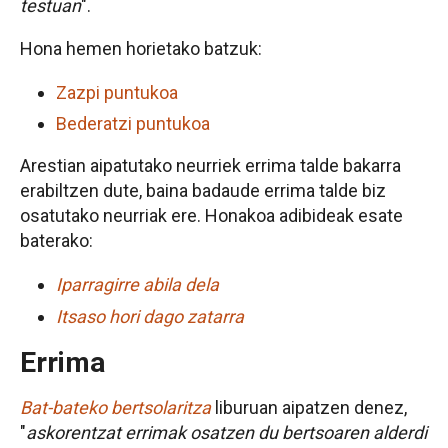
testuan
".
Hona hemen horietako batzuk:
Zazpi puntukoa
Bederatzi puntukoa
Arestian aipatutako neurriek errima talde bakarra
erabiltzen dute, baina badaude errima talde biz
osatutako neurriak ere. Honakoa adibideak esate
baterako:
Iparragirre abila dela
Itsaso hori dago zatarra
Errima
Bat-bateko bertsolaritza
liburuan aipatzen denez,
"
askorentzat errimak osatzen du bertsoaren alderdi