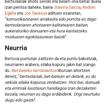
bertsolariak ahots sendo eta belarri ona behar duela
izan pentsa daiteke, baina
Joxerra Garzia
,
Andoni
Egaña
eta
Jon Sarasua
adituen esanetan,
"
komunikazioaren arrakasta edo porrota ez dago
bertsolariaren ahotsaren kalitatearen baitan,
aukeraturiko doinuaren eta hura kantatzeko
moduaren egokitasunean baizik
".
Neurria
Bertsoa puntutan zatitzen da eta puntu bakoitzak,
neurriaren arabera, silaba kopuru jakin bat izango
du.
Bat-bateko bertsolaritza
liburuan aitortzen
denez, "
bertsolariak, bat-batean ari delarik, ez du
sekula silaba kopurua zenbatzen. Hori bai, doinuak
eta errimak laxotasun handiagoa izan dezaketen
bezala, neurrian ez dago erdibiderik. Ongi neurtuko
dugu edo gaizki
".