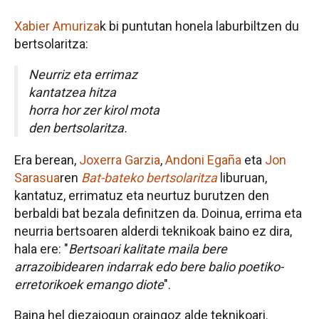
Xabier Amuriza
k bi puntutan honela laburbiltzen du
bertsolaritza:
Neurriz eta errimaz
kantatzea hitza
horra hor zer kirol mota
den bertsolaritza.
Era berean,
Joxerra Garzia
,
Andoni Egaña
eta
Jon
Sarasua
ren
Bat-bateko bertsolaritza
liburuan,
kantatuz, errimatuz eta neurtuz burutzen den
berbaldi bat bezala definitzen da. Doinua, errima eta
neurria bertsoaren alderdi teknikoak baino ez dira,
hala ere: "
Bertsoari kalitate maila bere
arrazoibidearen indarrak edo bere balio poetiko-
erretorikoek emango diote
".
Baina hel diezaiogun oraingoz alde teknikoari.