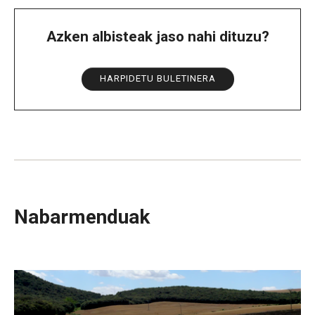
Azken albisteak jaso nahi dituzu?
HARPIDETU BULETINERA
Nabarmenduak