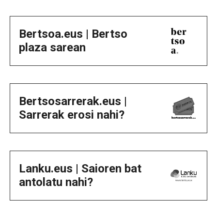
Bertsoa.eus | Bertso
plaza sarean
Bertsosarrerak.eus |
Sarrerak erosi nahi?
Lanku.eus | Saioren bat
antolatu nahi?