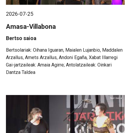
2026-07-25
Amasa-Villabona
Bertso saioa
Oihana Iguaran, Maialen Lujanbio, Maddalen
Arzallus, Amets Arzallus, Andoni Egaña, Xabat Illarregi
Gai-jartzaileak: Amaia Agirre; Antolatzaileak: Oinkari
Dantza Taldea