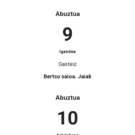
Abuztua
9
Igandea
Gasteiz
Bertso saioa. Jaiak
Abuztua
10