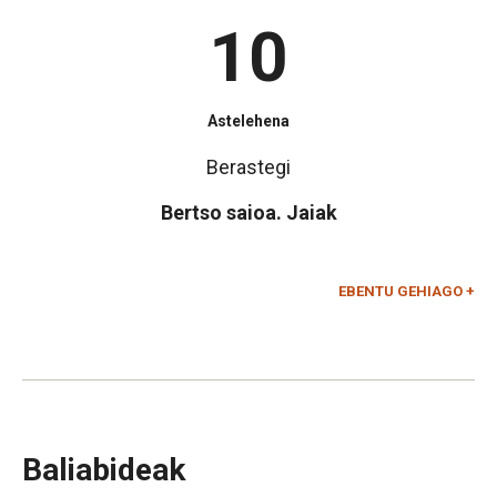
10
Astelehena
Berastegi
Bertso saioa. Jaiak
EBENTU GEHIAGO +
Baliabideak