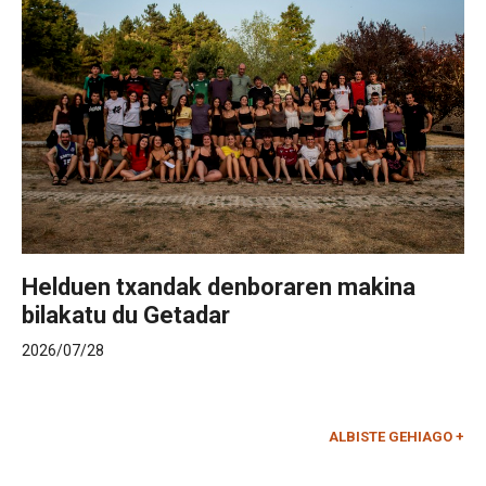
Helduen txandak denboraren makina
bilakatu du Getadar
2026/07/28
ALBISTE GEHIAGO +