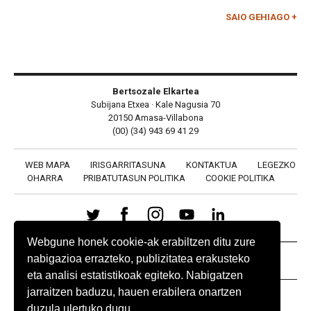
SAIO GEHIAGO +
Bertsozale Elkartea
Subijana Etxea · Kale Nagusia 70
20150 Amasa-Villabona
(00) (34) 943 69 41 29
WEB MAPA
IRISGARRITASUNA
KONTAKTUA
LEGEZKO
OHARRA
PRIBATUTASUN POLITIKA
COOKIE POLITIKA
Webgune honek cookie-ak erabiltzen ditu zure
nabigazioa errazteko, publizitatea erakusteko
BABESLEAK
eta analisi estatistikoak egiteko. Nabigatzen
jarraitzen baduzu, hauen erabilera onartzen
duzula ulertuko dugu.