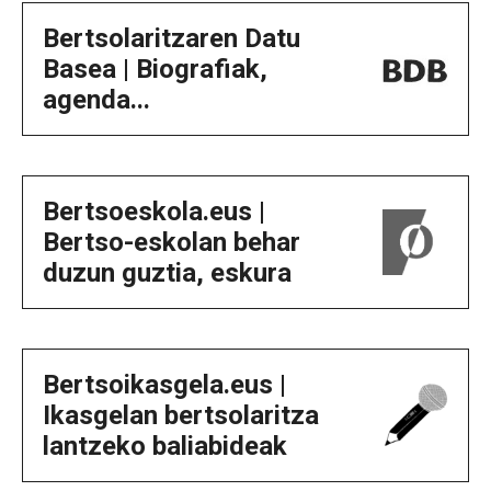
Bertsolaritzaren Datu
Basea | Biografiak,
agenda...
Bertsoeskola.eus |
Bertso-eskolan behar
duzun guztia, eskura
Bertsoikasgela.eus |
Ikasgelan bertsolaritza
lantzeko baliabideak