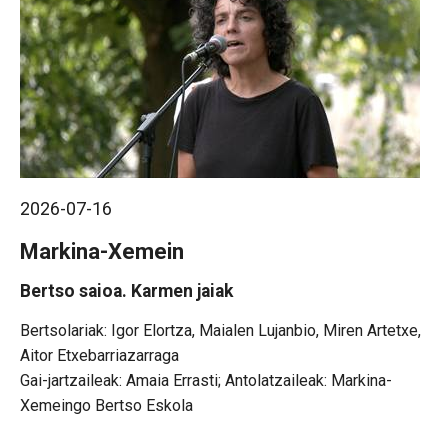
2026-07-16
Markina-Xemein
Bertso saioa. Karmen jaiak
Igor Elortza, Maialen Lujanbio, Miren Artetxe,
Aitor Etxebarriazarraga
Gai-jartzaileak: Amaia Errasti; Antolatzaileak: Markina-
Xemeingo Bertso Eskola