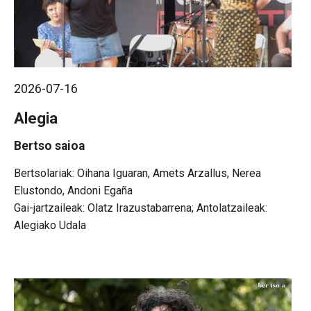
2026-07-16
Alegia
Bertso saioa
Oihana Iguaran, Amets Arzallus, Nerea
Elustondo, Andoni Egaña
Gai-jartzaileak: Olatz Irazustabarrena; Antolatzaileak:
Alegiako Udala