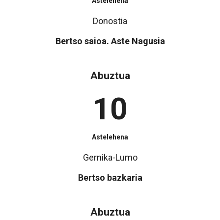
Astelehena
Donostia
Bertso saioa. Aste Nagusia
Abuztua
10
Astelehena
Gernika-Lumo
Bertso bazkaria
Abuztua