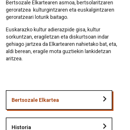
Bertsozale Elkartearen asmoa, bertsolaritzaren
geroratzea kulturgintzaren eta euskalgintzaren
geroratzeari loturik baitago.
Euskarazko kultur adierazpide gisa, kultur
sorkuntzan, eragiletzan eta diskurtsoan indar
gehiago jartzea da Elkartearen nahietako bat, eta,
aldi berean, eragile mota guztiekin lankidetzan
aritzea.
Bertsozale Elkartea
Historia