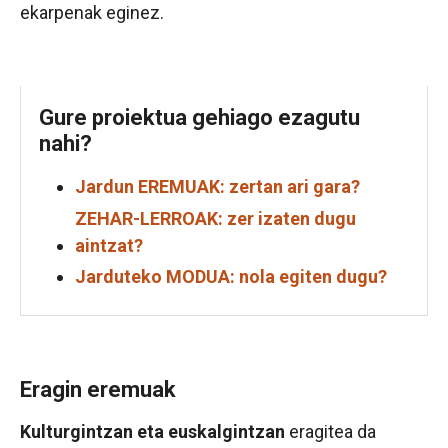
ekarpenak eginez.
Gure proiektua gehiago ezagutu
nahi?
Jardun EREMUAK: zertan ari gara?
ZEHAR-LERROAK: zer izaten dugu
aintzat?
Jarduteko MODUA: nola egiten dugu?
Eragin eremuak
Kulturgintzan eta euskalgintzan
eragitea da