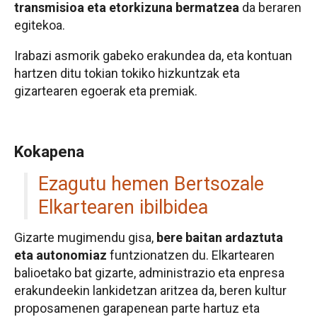
transmisioa eta etorkizuna bermatzea
da beraren
egitekoa.
Irabazi asmorik gabeko erakundea da, eta kontuan
hartzen ditu tokian tokiko hizkuntzak eta
gizartearen egoerak eta premiak.
Kokapena
Ezagutu hemen Bertsozale
Elkartearen ibilbidea
Gizarte mugimendu gisa,
bere baitan ardaztuta
eta autonomiaz
funtzionatzen du. Elkartearen
balioetako bat gizarte, administrazio eta enpresa
erakundeekin lankidetzan aritzea da, beren kultur
proposamenen garapenean parte hartuz eta