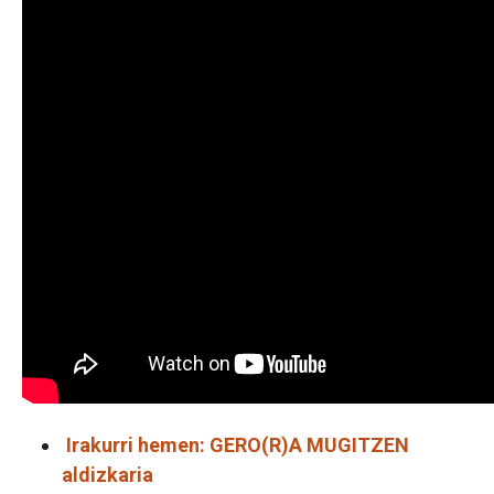
Irakurri hemen: GERO(R)A MUGITZEN
aldizkaria