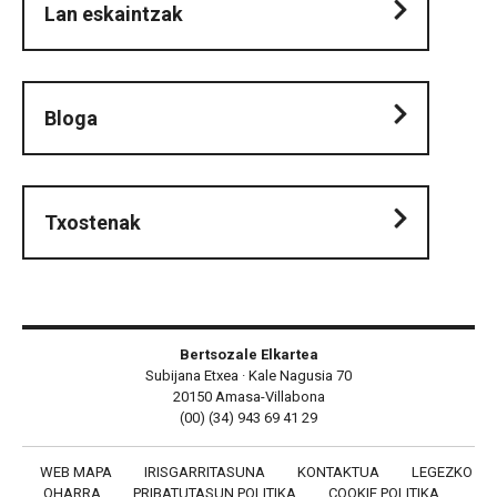
Lan eskaintzak
Bloga
Txostenak
Bertsozale Elkartea
Subijana Etxea · Kale Nagusia 70
20150 Amasa-Villabona
(00) (34) 943 69 41 29
WEB MAPA
IRISGARRITASUNA
KONTAKTUA
LEGEZKO
OHARRA
PRIBATUTASUN POLITIKA
COOKIE POLITIKA