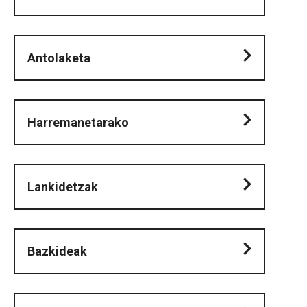
Antolaketa
Harremanetarako
Lankidetzak
Bazkideak