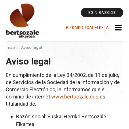
He
Cambiar
Pe
a
EGIN BAZKIDE
contenido.
|
BIZKAIKO TXAPELKETA
Saltar
-
-
a
navegación
Inicio
/
Aviso legal
Aviso legal
En cumplimiento de la Ley 34/2002, de 11 de julio,
de Servicios de la Sociedad de la Información y de
Comercio Electrónico, le informamos que el
dominio de internet
www.bertsozale.eus
es
titularidad de:
Razón social: Euskal Herriko Bertsozale
Elkartea