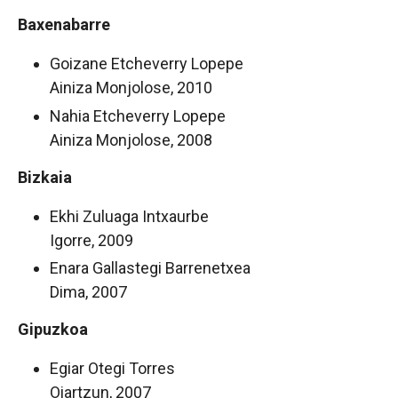
Baxenabarre
Goizane Etcheverry Lopepe
Ainiza Monjolose, 2010
Nahia Etcheverry Lopepe
Ainiza Monjolose, 2008
Bizkaia
Ekhi Zuluaga Intxaurbe
Igorre, 2009
Enara Gallastegi Barrenetxea
Dima, 2007
Gipuzkoa
Egiar Otegi Torres
Oiartzun, 2007