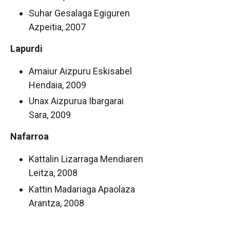
Suhar Gesalaga Egiguren
Azpeitia, 2007
Lapurdi
Amaiur Aizpuru Eskisabel
Hendaia, 2009
Unax Aizpurua Ibargarai
Sara, 2009
Nafarroa
Kattalin Lizarraga Mendiaren
Leitza, 2008
Kattin Madariaga Apaolaza
Arantza, 2008