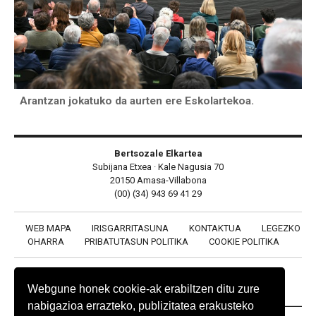
Arantzan jokatuko da aurten ere Eskolartekoa.
Bertsozale Elkartea
Subijana Etxea · Kale Nagusia 70
20150 Amasa-Villabona
(00) (34) 943 69 41 29
WEB MAPA
IRISGARRITASUNA
KONTAKTUA
LEGEZKO
OHARRA
PRIBATUTASUN POLITIKA
COOKIE POLITIKA
Webgune honek cookie-ak erabiltzen ditu zure
nabigazioa errazteko, publizitatea erakusteko