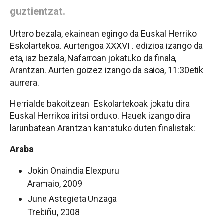
guztientzat.
Urtero bezala, ekainean egingo da Euskal Herriko
Eskolartekoa. Aurtengoa XXXVII. edizioa izango da
eta, iaz bezala, Nafarroan jokatuko da finala,
Arantzan. Aurten goizez izango da saioa, 11:30etik
aurrera.
Herrialde bakoitzean Eskolartekoak jokatu dira
Euskal Herrikoa iritsi orduko. Hauek izango dira
larunbatean Arantzan kantatuko duten finalistak:
Araba
Jokin Onaindia Elexpuru
Aramaio, 2009
June Astegieta Unzaga
Trebiñu, 2008