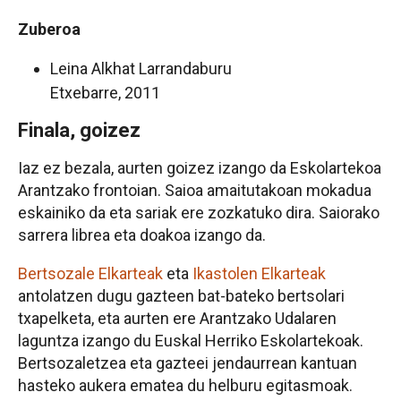
Zuberoa
Leina Alkhat Larrandaburu
Etxebarre, 2011
Finala, goizez
Iaz ez bezala, aurten goizez izango da Eskolartekoa
Arantzako frontoian. Saioa amaitutakoan mokadua
eskainiko da eta sariak ere zozkatuko dira. Saiorako
sarrera librea eta doakoa izango da.
Bertsozale Elkarteak
eta
Ikastolen Elkarteak
antolatzen dugu gazteen bat-bateko bertsolari
txapelketa, eta aurten ere Arantzako Udalaren
laguntza izango du Euskal Herriko Eskolartekoak.
Bertsozaletzea eta gazteei jendaurrean kantuan
hasteko aukera ematea du helburu egitasmoak.