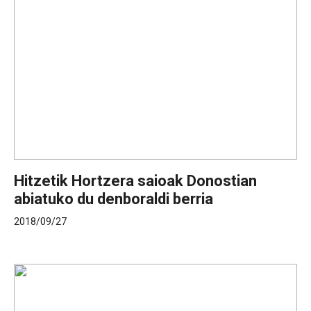
Hitzetik Hortzera saioak Donostian
abiatuko du denboraldi berria
2018/09/27