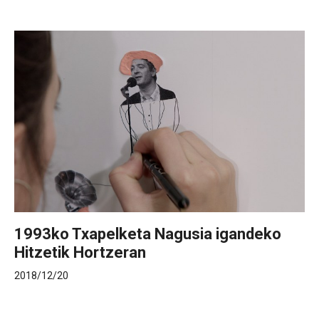
1993ko Txapelketa Nagusia igandeko
Hitzetik Hortzeran
2018/12/20