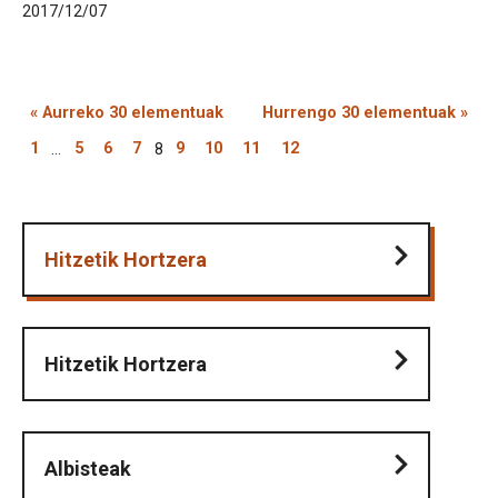
2017/12/07
« Aurreko 30 elementuak
Hurrengo 30 elementuak »
1
...
5
6
7
8
9
10
11
12
Hitzetik Hortzera
Hitzetik Hortzera
Albisteak