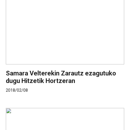
Samara Velterekin Zarautz ezagutuko
dugu Hitzetik Hortzeran
2018/02/08