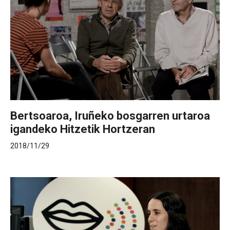
Bertsoaroa, Iruñeko bosgarren urtaroa
igandeko Hitzetik Hortzeran
2018/11/29