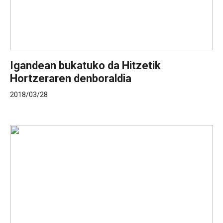
Igandean bukatuko da Hitzetik
Hortzeraren denboraldia
2018/03/28