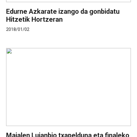
Edurne Azkarate izango da gonbidatu
Hitzetik Hortzeran
2018/01/02
Maialen Lujanbio txapelduna eta finaleko