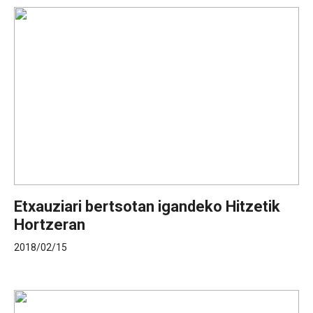
Etxauziari bertsotan igandeko Hitzetik
Hortzeran
2018/02/15