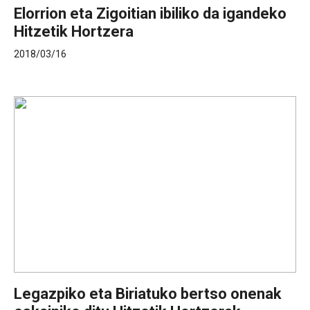
Elorrion eta Zigoitian ibiliko da igandeko
Hitzetik Hortzera
2018/03/16
Legazpiko eta Biriatuko bertso onenak