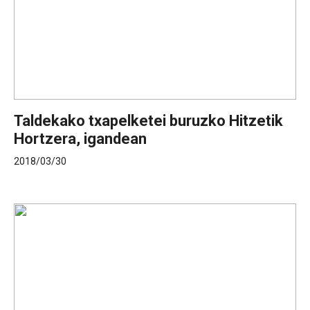
Taldekako txapelketei buruzko Hitzetik
Hortzera, igandean
2018/03/30