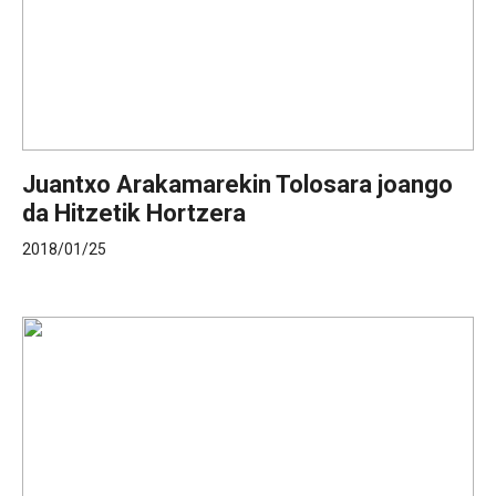
Juantxo Arakamarekin Tolosara joango
da Hitzetik Hortzera
2018/01/25