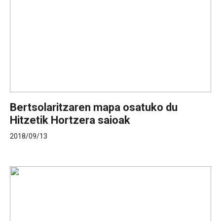
Bertsolaritzaren mapa osatuko du
Hitzetik Hortzera saioak
2018/09/13