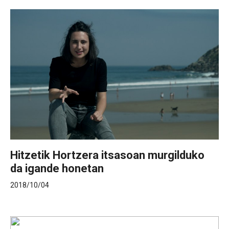
Hitzetik Hortzera itsasoan murgilduko
da igande honetan
2018/10/04