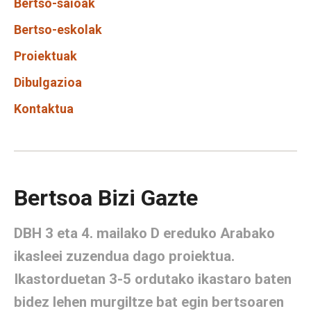
Bertso-saioak
Bertso-eskolak
Proiektuak
Dibulgazioa
Kontaktua
Bertsoa Bizi Gazte
DBH 3 eta 4. mailako D ereduko Arabako
ikasleei zuzendua dago proiektua.
Ikastorduetan 3-5 ordutako ikastaro baten
bidez lehen murgiltze bat egin bertsoaren