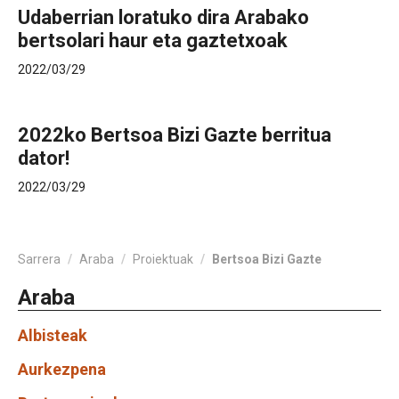
Udaberrian loratuko dira Arabako
bertsolari haur eta gaztetxoak
2022/03/29
2022ko Bertsoa Bizi Gazte berritua
dator!
2022/03/29
Sarrera
/
Araba
/
Proiektuak
/
Bertsoa Bizi Gazte
Araba
Albisteak
Aurkezpena