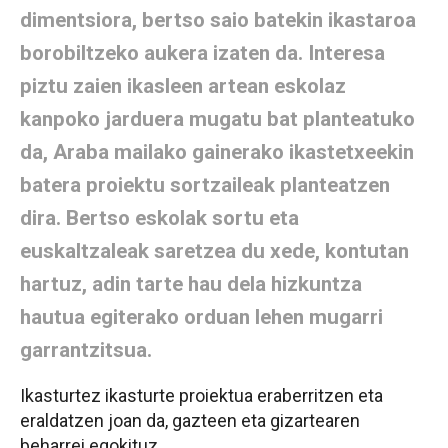
dimentsiora, bertso saio batekin ikastaroa
borobiltzeko aukera izaten da. Interesa
piztu zaien ikasleen artean eskolaz
kanpoko jarduera mugatu bat planteatuko
da, Araba mailako gainerako ikastetxeekin
batera proiektu sortzaileak planteatzen
dira. Bertso eskolak sortu eta
euskaltzaleak saretzea du xede, kontutan
hartuz, adin tarte hau dela hizkuntza
hautua egiterako orduan lehen mugarri
garrantzitsua.
Ikasturtez ikasturte proiektua eraberritzen eta
eraldatzen joan da, gazteen eta gizartearen
beharrei egokituz.