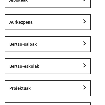
Albisteak
Aurkezpena
Bertso-saioak
Bertso-eskolak
Proiektuak