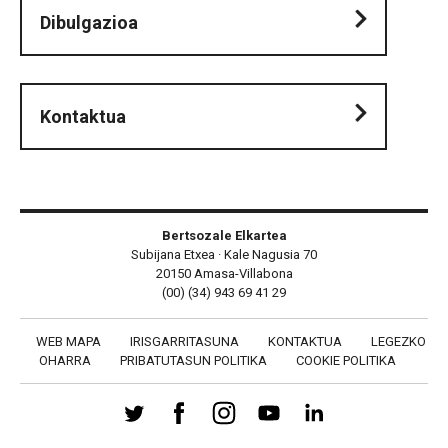
Dibulgazioa
Kontaktua
Bertsozale Elkartea
Subijana Etxea · Kale Nagusia 70
20150 Amasa-Villabona
(00) (34) 943 69 41 29
WEB MAPA
IRISGARRITASUNA
KONTAKTUA
LEGEZKO
OHARRA
PRIBATUTASUN POLITIKA
COOKIE POLITIKA