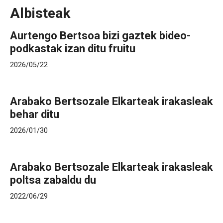
Albisteak
Aurtengo Bertsoa bizi gaztek bideo-
podkastak izan ditu fruitu
2026/05/22
Arabako Bertsozale Elkarteak irakasleak
behar ditu
2026/01/30
Arabako Bertsozale Elkarteak irakasleak
poltsa zabaldu du
2022/06/29