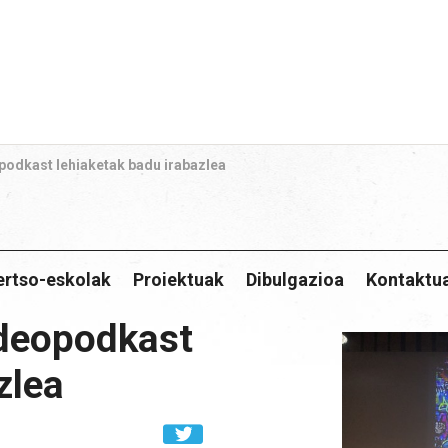
podkast lehiaketak badu irabazlea
ertso-eskolak
Proiektuak
Dibulgazioa
Kontaktu
ideopodkast
zlea