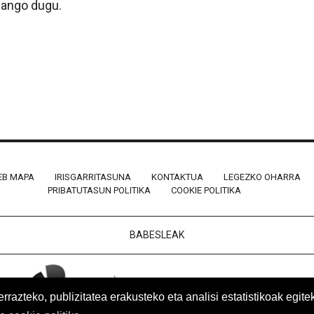
izango dugu.
B MAPA
IRISGARRITASUNA
KONTAKTUA
LEGEZKO OHARRA
PRIBATUTASUN POLITIKA
COOKIE POLITIKA
BABESLEAK
azteko, publizitatea erakusteko eta analisi estatistikoak egite