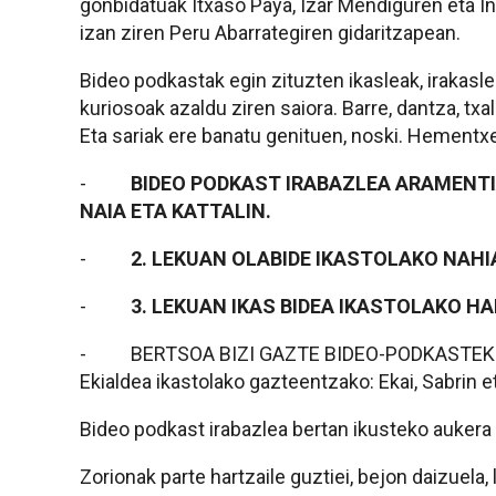
gonbidatuak Itxaso Paya, Izar Mendiguren eta Ina
izan ziren Peru Abarrategiren gidaritzapean.
Bideo podkastak egin zituzten ikasleak, irakasl
kuriosoak azaldu ziren saiora. Barre, dantza, txa
Eta sariak ere banatu genituen, noski. Hementxe
-
BIDEO PODKAST IRABAZLEA ARAMENTI
NAIA ETA KATTALIN.
-
2. LEKUAN OLABIDE IKASTOLAKO NAHIA
-
3. LEKUAN IKAS BIDEA IKASTOLAKO HAI
- BERTSOA BIZI GAZTE BIDEO-PODKASTEKO 
Ekialdea ikastolako gazteentzako: Ekai, Sabrin eta
Bideo podkast irabazlea bertan ikusteko aukera
Zorionak parte hartzaile guztiei, bejon daizuela