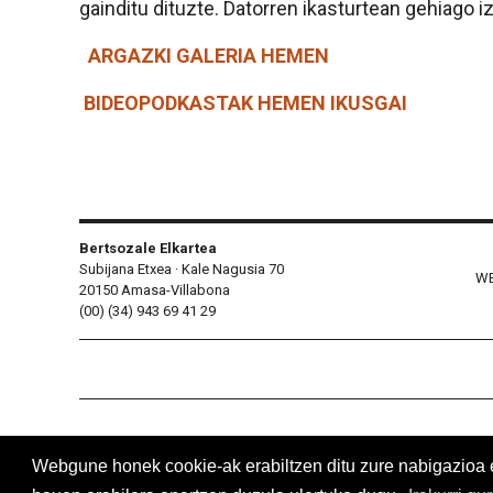
gainditu dituzte. Datorren ikasturtean gehiago 
ARGAZKI GALERIA HEMEN
BIDEOPODKASTAK HEMEN IKUSGAI
Bertsozale Elkartea
Subijana Etxea · Kale Nagusia 70
WE
20150 Amasa-Villabona
(00) (34) 943 69 41 29
Webgune honek cookie-ak erabiltzen ditu zure nabigazioa err