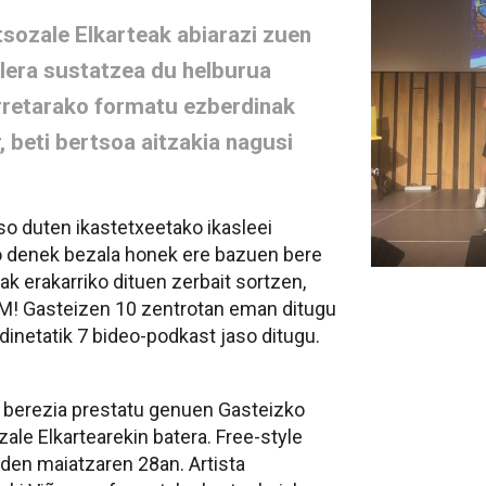
sozale Elkarteak abiarazi zuen
lera sustatzea du helburua
rretarako formatu ezberdinak
r, beti bertsoa aitzakia nagusi
aso duten ikastetxeetako ikasleei
mo denek bezala honek ere bazuen bere
 erakarriko dituen zerbait sortzen,
OOM! Gasteizen 10 zentrotan eman ditugu
rdinetatik 7 bideo-podkast jaso ditugu.
o berezia prestatu genuen Gasteizko
le Elkartearekin batera. Free-style
 den maiatzaren 28an. Artista