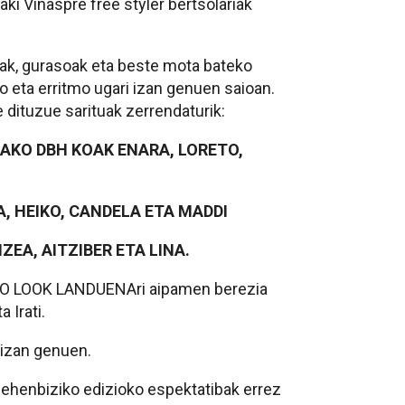
ki Viñaspre free styler bertsolariak
eak, gurasoak eta beste mota bateko
lo eta erritmo ugari izan genuen saioan.
 dituzue sarituak zerrendaturik:
AKO DBH KOAK ENARA, LORETO,
, HEIKO, CANDELA ETA MADDI
ZEA, AITZIBER ETA LINA.
LOOK LANDUENAri aipamen berezia
 Irati.
 izan genuen.
, lehenbiziko edizioko espektatibak errez