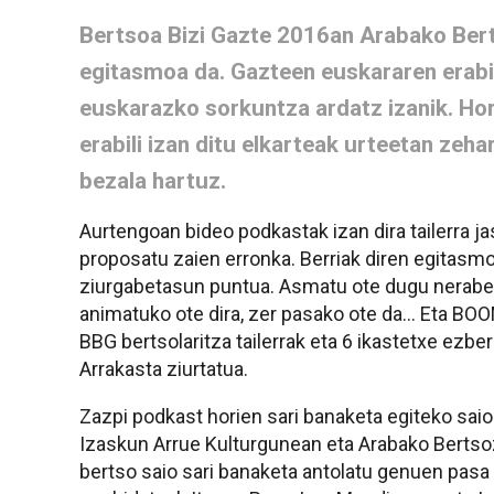
Bertsoa Bizi Gazte 2016an Arabako Bert
egitasmoa da. Gazteen euskararen erabi
euskarazko sorkuntza ardatz izanik. Ho
erabili izan ditu elkarteak urteetan zeha
bezala hartuz.
Aurtengoan bideo podkastak izan dira tailerra j
proposatu zaien erronka. Berriak diren egitas
ziurgabetasun puntua. Asmatu ote dugu nerabeak
animatuko ote dira, zer pasako ote da... Eta B
BBG bertsolaritza tailerrak eta 6 ikastetxe ezbe
Arrakasta ziurtatua.
Zazpi podkast horien sari banaketa egiteko sai
Izaskun Arrue Kulturgunean eta Arabako Bertsoza
bertso saio sari banaketa antolatu genuen pasa