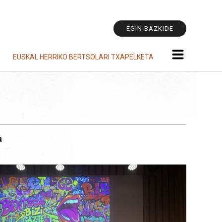
Tresna
pertsonala
EGIN BAZKIDE
EUSKAL HERRIKO BERTSOLARI TXAPELKETA
a