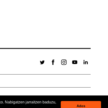
ko. Nabigatzen jarraitzen baduzu,
Ados