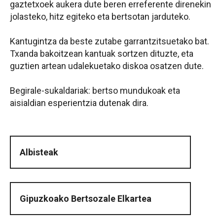
gaztetxoek aukera dute beren erreferente direnekin
jolasteko, hitz egiteko eta bertsotan jarduteko.
Kantugintza da beste zutabe garrantzitsuetako bat.
Txanda bakoitzean kantuak sortzen dituzte, eta
guztien artean udalekuetako diskoa osatzen dute.
Begirale-sukaldariak: bertso mundukoak eta
aisialdian esperientzia dutenak dira.
Albisteak
Gipuzkoako Bertsozale Elkartea