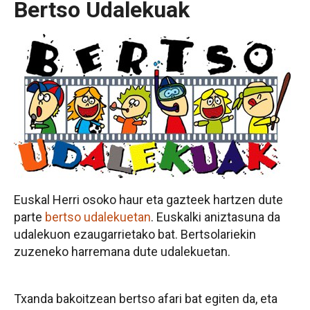
Bertso Udalekuak
Euskal Herri osoko haur eta gazteek hartzen dute
parte
bertso udalekuetan
. Euskalki aniztasuna da
udalekuon ezaugarrietako bat. Bertsolariekin
zuzeneko harremana dute udalekuetan.
Txanda bakoitzean bertso afari bat egiten da, eta