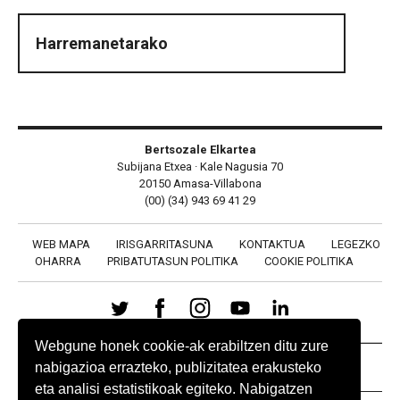
Harremanetarako
Bertsozale Elkartea
Subijana Etxea · Kale Nagusia 70
20150 Amasa-Villabona
(00) (34) 943 69 41 29
WEB MAPA
IRISGARRITASUNA
KONTAKTUA
LEGEZKO
OHARRA
PRIBATUTASUN POLITIKA
COOKIE POLITIKA
Webgune honek cookie-ak erabiltzen ditu zure
BABESLEAK
nabigazioa errazteko, publizitatea erakusteko
eta analisi estatistikoak egiteko. Nabigatzen