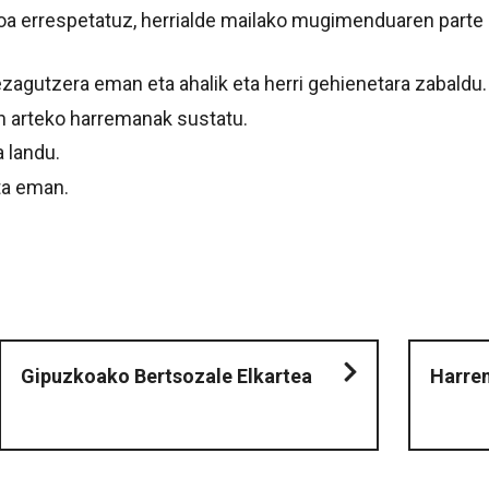
ioa errespetatuz, herrialde mailako mugimenduaren parte 
gutzera eman eta ahalik eta herri gehienetara zabaldu.
n arteko harremanak sustatu.
 landu.
ta eman.
Gipuzkoako Bertsozale Elkartea
Harre