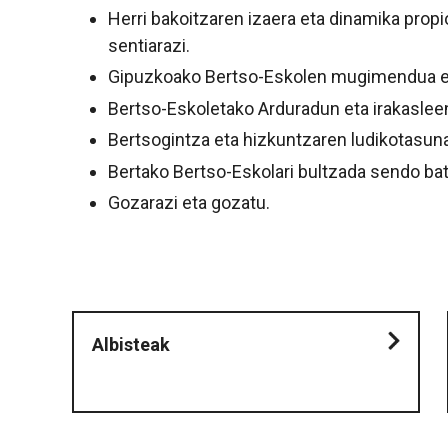
Herri bakoitzaren izaera eta dinamika prop
sentiarazi.
Gipuzkoako Bertso-Eskolen mugimendua eza
Bertso-Eskoletako Arduradun eta irakaslee
Bertsogintza eta hizkuntzaren ludikotasuna
Bertako Bertso-Eskolari bultzada sendo ba
Gozarazi eta gozatu.
Albisteak