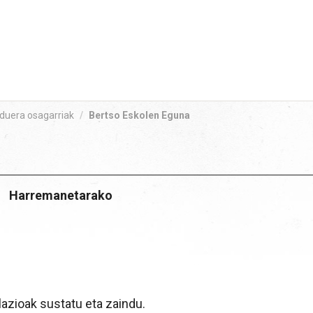
duera osagarriak
/
Bertso Eskolen Eguna
Harremanetarako
azioak sustatu eta zaindu.