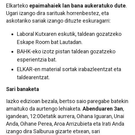
Elkarteko
epaimahaiek lan bana aukeratuko dute
.
Ugari izango dira sarituak horrenbestez, eta
askotariko sariak izango dituzte eskuragarri:
Laboral Kutxaren eskutik, taldean gozatzeko
Eskape Room bat Lautadan.
BAHK-eko izotz pistan taldean gozatzeko
esperientzia bat.
ELKAR-en material sortak irabazleentzat eta
taldearentzat.
Sari banaketa
Iazko edizioan bezala, bertso saio paregabe batekin
amaituko da aurtengo lehiaketa.
Abenduaren 3an
,
igandean, 12:00etatik aurrera, Oihana Iguaran, Unai
Anda, Oihane Perea, Aroa Arrizubieta eta Irati Anda
izango dira Salburua gizarte etxean, sari