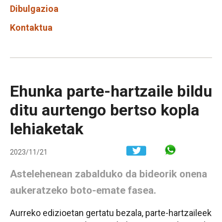
Dibulgazioa
Kontaktua
Ehunka parte-hartzaile bildu
ditu aurtengo bertso kopla
lehiaketak
Share in W
2023/11/21
Astelehenean zabalduko da bideorik onena
aukeratzeko boto-emate fasea.
Aurreko edizioetan gertatu bezala, parte-hartzaileek