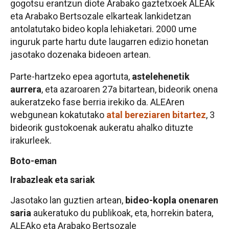
gogotsu erantzun diote Arabako gaztetxoek ALEAk
eta Arabako Bertsozale elkarteak lankidetzan
antolatutako bideo kopla lehiaketari. 2000 ume
inguruk parte hartu dute laugarren edizio honetan
jasotako dozenaka bideoen artean.
Parte-hartzeko epea agortuta,
astelehenetik
aurrera
, eta azaroaren 27a bitartean, bideorik onena
aukeratzeko fase berria irekiko da. ALEAren
webgunean kokatutako
atal bereziaren bitartez
, 3
bideorik gustokoenak aukeratu ahalko dituzte
irakurleek.
Boto-eman
Irabazleak eta sariak
Jasotako lan guztien artean,
bideo-kopla onenaren
saria
aukeratuko du publikoak, eta, horrekin batera,
ALEAko eta Arabako Bertsozale