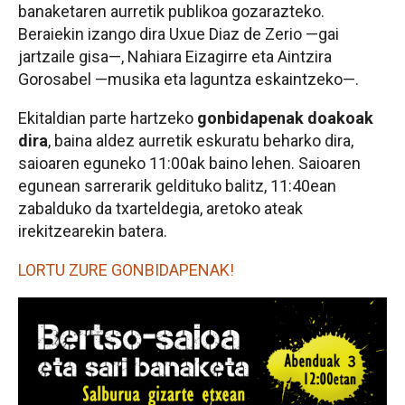
banaketaren aurretik publikoa gozarazteko.
Beraiekin izango dira Uxue Diaz de Zerio —gai
jartzaile gisa—, Nahiara Eizagirre eta Aintzira
Gorosabel —musika eta laguntza eskaintzeko—.
Ekitaldian parte hartzeko
gonbidapenak doakoak
dira
, baina aldez aurretik eskuratu beharko dira,
saioaren eguneko 11:00ak baino lehen. Saioaren
egunean sarrerarik geldituko balitz, 11:40ean
zabalduko da txarteldegia, aretoko ateak
irekitzearekin batera.
LORTU ZURE GONBIDAPENAK!