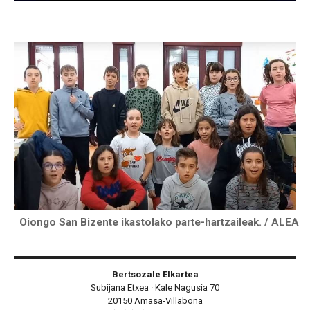
Oiongo San Bizente ikastolako parte-hartzaileak. / ALEA
Bertsozale Elkartea
Subijana Etxea · Kale Nagusia 70
20150 Amasa-Villabona