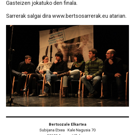
Gasteizen jokatuko den finala.
Sarrerak salgai dira www.bertsosarrerak.eu atarian.
Bertsozale Elkartea
Subijana Etxea · Kale Nagusia 70