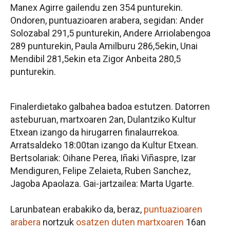
Manex Agirre gailendu zen 354 punturekin.
Ondoren, puntuazioaren arabera, segidan: Ander
Solozabal 291,5 punturekin, Andere Arriolabengoa
289 punturekin, Paula Amilburu 286,5ekin, Unai
Mendibil 281,5ekin eta Zigor Anbeita 280,5
punturekin.
Finalerdietako galbahea badoa estutzen. Datorren
asteburuan, martxoaren 2an, Dulantziko Kultur
Etxean izango da hirugarren finalaurrekoa.
Arratsaldeko 18:00tan izango da Kultur Etxean.
Bertsolariak: Oihane Perea, Iñaki Viñaspre, Izar
Mendiguren, Felipe Zelaieta, Ruben Sanchez,
Jagoba Apaolaza. Gai-jartzailea: Marta Ugarte.
Larunbatean erabakiko da, beraz,
puntuazioaren
arabera
nortzuk
osatzen duten martxoaren
16an