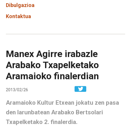
Dibulgazioa
Kontaktua
Manex Agirre irabazle
Arabako Txapelketako
Aramaioko finalerdian
Share in W
2013/02/26
Aramaioko Kultur Etxean jokatu zen pasa
den larunbatean Arabako Bertsolari
Txapelketako 2. finalerdia.