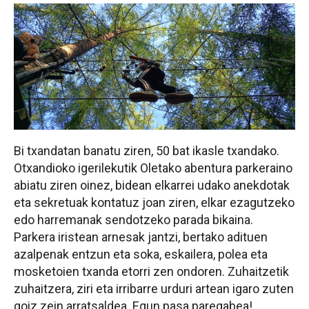
Bi txandatan banatu ziren, 50 bat ikasle txandako.
Otxandioko igerilekutik
Oletako abentura parkeraino
abiatu ziren oinez, bidean elkarrei
udako anekdotak
eta sekretuak kontatuz joan ziren, elkar ezagutzeko
edo harremanak sendotzeko parada bikaina.
Parkera iristean arnesak jantzi, bertako adituen
azalpenak entzun eta soka, eskailera, polea eta
mosketoien txanda etorri zen ondoren. Zuhaitzetik
zuhaitzera, ziri eta irribarre urduri artean igaro zuten
goiz zein arratsaldea. Egun pasa paregabea!