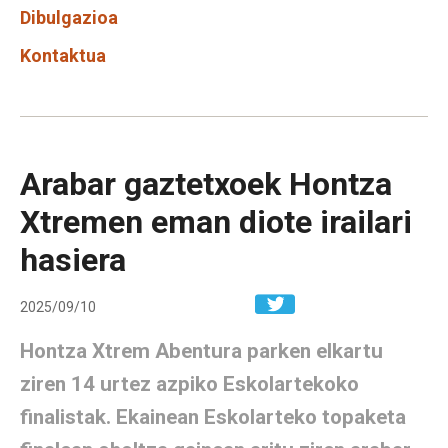
Dibulgazioa
Kontaktua
Arabar gaztetxoek Hontza
Xtremen eman diote irailari
hasiera
Share in W
2025/09/10
Hontza Xtrem Abentura parken elkartu
ziren 14 urtez azpiko Eskolartekoko
finalistak. Ekainean Eskolarteko topaketa