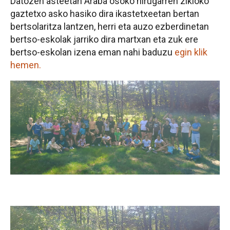
Datozen asteetan Araba osoko hirugarren zikloko
gaztetxo asko hasiko dira ikastetxeetan bertan
bertsolaritza lantzen, herri eta auzo ezberdinetan
bertso-eskolak jarriko dira martxan eta zuk ere
bertso-eskolan izena eman nahi baduzu
egin klik
hemen.