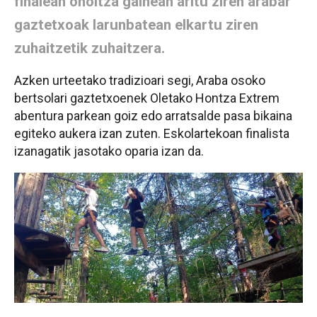
finalean oholtza gainean aritu ziren arabar
gaztetxoak larunbatean elkartu ziren
zuhaitzetik zuhaitzera.
Azken urteetako tradizioari segi, Araba osoko
bertsolari gaztetxoenek Oletako Hontza Extrem
abentura parkean goiz edo arratsalde pasa bikaina
egiteko aukera izan zuten. Eskolartekoan finalista
izanagatik jasotako oparia izan da.