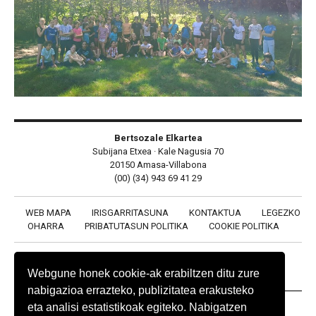
Bertsozale Elkartea
Subijana Etxea · Kale Nagusia 70
20150 Amasa-Villabona
(00) (34) 943 69 41 29
WEB MAPA
IRISGARRITASUNA
KONTAKTUA
LEGEZKO
OHARRA
PRIBATUTASUN POLITIKA
COOKIE POLITIKA
Webgune honek cookie-ak erabiltzen ditu zure
nabigazioa errazteko, publizitatea erakusteko
eta analisi estatistikoak egiteko. Nabigatzen
BABESLEAK