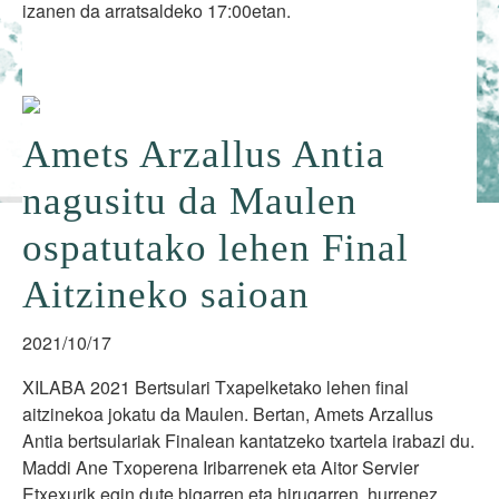
izanen da arratsaldeko 17:00etan.
Amets Arzallus Antia
nagusitu da Maulen
ospatutako lehen Final
Aitzineko saioan
2021/10/17
XILABA 2021 Bertsulari Txapelketako lehen final
aitzinekoa jokatu da Maulen. Bertan, Amets Arzallus
Antia bertsulariak Finalean kantatzeko txartela irabazi du.
Maddi Ane Txoperena Iribarrenek eta Aitor Servier
Etxexurik egin dute bigarren eta hirugarren, hurrenez