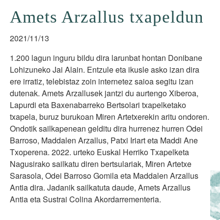
Amets Arzallus txapeldun
2021/11/13
1.200 lagun inguru bildu dira larunbat hontan Donibane
Lohizuneko Jai Alain. Entzule eta ikusle asko izan dira
ere irratiz, telebistaz zoin internetez saioa segitu izan
dutenak. Amets Arzallusek jantzi du aurtengo Xiberoa,
Lapurdi eta Baxenabarreko Bertsolari txapelketako
txapela, buruz burukoan Miren Artetxerekin aritu ondoren.
Ondotik sailkapenean gelditu dira hurrenez hurren Odei
Barroso, Maddalen Arzallus, Patxi Iriart eta Maddi Ane
Txoperena. 2022. urteko Euskal Herriko Txapelketa
Nagusirako sailkatu diren bertsulariak, Miren Artetxe
Sarasola, Odei Barroso Gomila eta Maddalen Arzallus
Antia dira. Jadanik sailkatuta daude, Amets Arzallus
Antia eta Sustrai Colina Akordarrementeria.