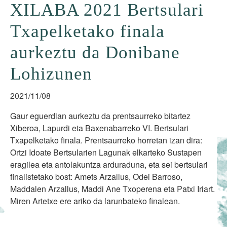
XILABA 2021 Bertsulari
Txapelketako finala
aurkeztu da Donibane
Lohizunen
2021/11/08
Gaur eguerdian aurkeztu da prentsaurreko bitartez
Xiberoa, Lapurdi eta Baxenabarreko VI. Bertsulari
Txapelketako finala. Prentsaurreko horretan izan dira:
Ortzi Idoate Bertsularien Lagunak elkarteko Sustapen
eragilea eta antolakuntza arduraduna, eta sei bertsulari
finalistetako bost: Amets Arzallus, Odei Barroso,
Maddalen Arzallus, Maddi Ane Txoperena eta Patxi Iriart.
Miren Artetxe ere ariko da larunbateko finalean.