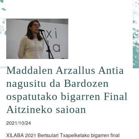
Maddalen Arzallus Antia
nagusitu da Bardozen
ospatutako bigarren Final
Aitzineko saioan
2021/10/24
XILABA 2021 Bertsulari Txapelketako bigarren final