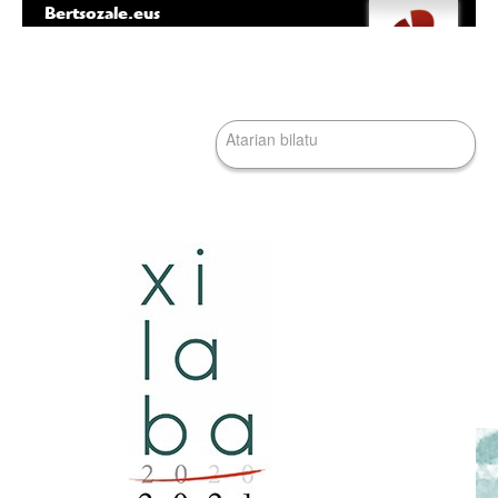
Bertsozale.eus
Edukira
Tresna
salto
pertsonalak
egin
|
Bilatu atarian
Salto
egin
nabigazioara
Bilaketa
aurreratua…