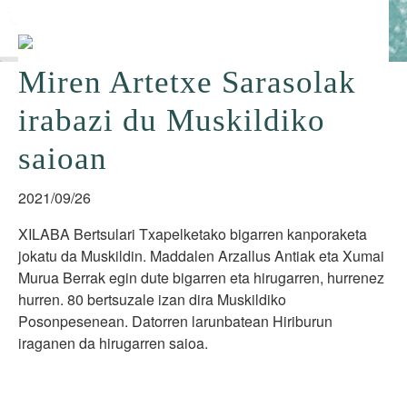
Miren Artetxe Sarasolak
irabazi du Muskildiko
saioan
2021/09/26
XILABA Bertsulari Txapelketako bigarren kanporaketa
jokatu da Muskildin. Maddalen Arzallus Antiak eta Xumai
Murua Berrak egin dute bigarren eta hirugarren, hurrenez
hurren. 80 bertsuzale izan dira Muskildiko
Posonpesenean. Datorren larunbatean Hiriburun
iraganen da hirugarren saioa.