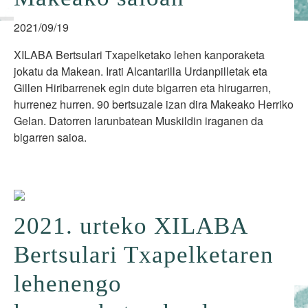
2021/09/19
XILABA Bertsulari Txapelketako lehen kanporaketa
jokatu da Makean. Irati Alcantarilla Urdanpilletak eta
Gillen Hiribarrenek egin dute bigarren eta hirugarren,
hurrenez hurren. 90 bertsuzale izan dira Makeako Herriko
Gelan. Datorren larunbatean Muskildin iraganen da
bigarren saioa.
2021. urteko XILABA
Bertsulari Txapelketaren
lehenengo