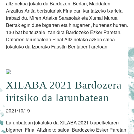
aitzinekoa jokatu da Bardozen. Bertan, Maddalen
Arzallus Antia bertsulariak Finalean kantatzeko txartela
irabazi du. Miren Artetxe Sarasolak eta Xumai Murua
Berrak egin dute bigarren eta hirugarren, hurrenez hurren.
130 bat bertsuzale izan dira Bardozeko Ezker Paretan.
Datorren larunbatean Final Aitzinetako azken saioa
jokatuko da Izpurako Faustin Bentaberri aretoan.
XILABA 2021 Bardozera
iritsiko da larunbatean
2021/10/19
Larunbatean jokatuko da XILABA 2021 txapelketaren
bigarren Final Aitzineko saioa. Bardozeko Esker Paretan