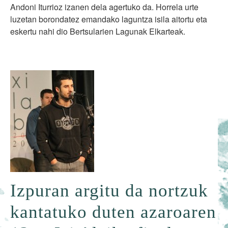
Andoni Iturrioz izanen dela agertuko da. Horrela urte
luzetan borondatez emandako laguntza isila aitortu eta
eskertu nahi dio Bertsularien Lagunak Elkarteak.
Izpuran argitu da nortzuk
kantatuko duten azaroaren