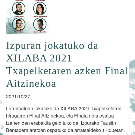
Izpuran jokatuko da
XILABA 2021
Txapelketaren azken Final
Aitzinekoa
2021/10/27
Larunbatean jokatuko da XILABA 2021 Txapelketaren
hirugarren Final Aitzinekoa, eta Finala nola osatua
izanen den erabakita geldituko da. Izpurako Faustin
Bentaberri aretoan ospatuko da arratsaldeko 17:00etan.