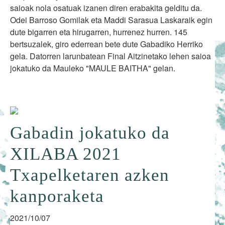
saioak nola osatuak izanen diren erabakita gelditu da.
Odei Barroso Gomilak eta Maddi Sarasua Laskaraik egin
dute bigarren eta hirugarren, hurrenez hurren. 145
bertsuzalek, giro ederrean bete dute Gabadiko Herriko
gela. Datorren larunbatean Final Aitzinetako lehen saioa
jokatuko da Mauleko "MAULE BAITHA" gelan.
Gabadin jokatuko da
XILABA 2021
Txapelketaren azken
kanporaketa
2021/10/07