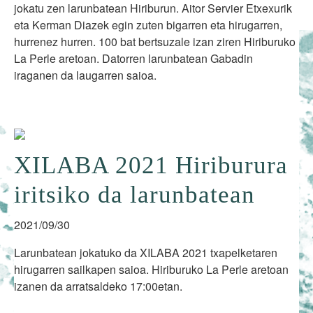
jokatu zen larunbatean Hiriburun. Aitor Servier Etxexurik
eta Kerman Diazek egin zuten bigarren eta hirugarren,
hurrenez hurren. 100 bat bertsuzale izan ziren Hiriburuko
La Perle aretoan. Datorren larunbatean Gabadin
iraganen da laugarren saioa.
XILABA 2021 Hiriburura
iritsiko da larunbatean
2021/09/30
Larunbatean jokatuko da XILABA 2021 txapelketaren
hirugarren sailkapen saioa. Hiriburuko La Perle aretoan
izanen da arratsaldeko 17:00etan.