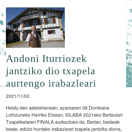
Andoni Iturriozek
jantziko dio txapela
aurtengo irabazleari
2021/11/03
Heldu den astelehenean, azaroaren 08 Donibane
Lohizuneko Herriko Etxean, XILABA 2021eko Bertsulari
Txapelketaren FINALA aurkeztuko da. Bertan, besteak
beste, edizio huntako irabazleari txapela jantziko diona,