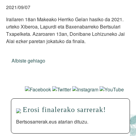
2021/09/07
Irailaren 18an Makeako Herriko Gelan hasiko da 2021.
urteko Xiberoa, Lapurdi eta Baxenabarreko Bertsulari
Txapelketa. Azaroaren 13an, Donibane Lohizuneko Jai
Alai ezker paretan jokatuko da finala.
Albiste gehiago
Erosi finalerako sarrerak!
Bertsosarrerak.eus atarian dituzu.