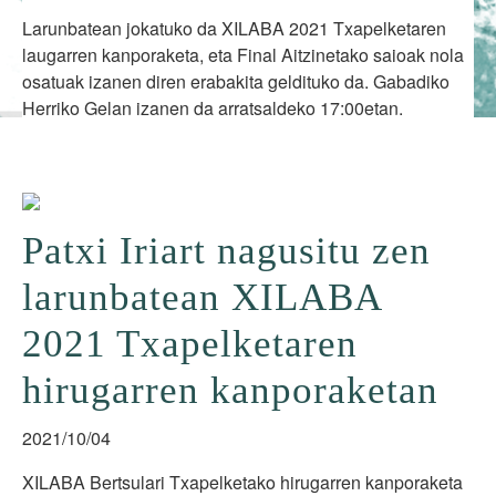
Larunbatean jokatuko da XILABA 2021 Txapelketaren
laugarren kanporaketa, eta Final Aitzinetako saioak nola
osatuak izanen diren erabakita geldituko da. Gabadiko
Herriko Gelan izanen da arratsaldeko 17:00etan.
Patxi Iriart nagusitu zen
larunbatean XILABA
2021 Txapelketaren
hirugarren kanporaketan
2021/10/04
XILABA Bertsulari Txapelketako hirugarren kanporaketa