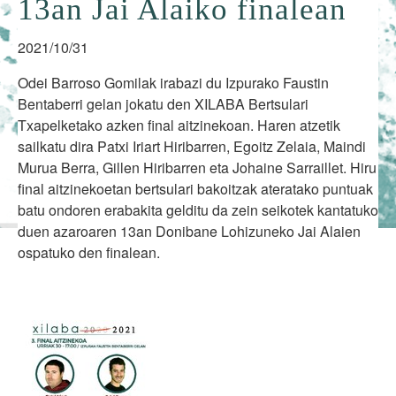
13an Jai Alaiko finalean
2021/10/31
Odei Barroso Gomilak irabazi du Izpurako Faustin
Bentaberri gelan jokatu den XILABA Bertsulari
Txapelketako azken final aitzinekoan. Haren atzetik
sailkatu dira Patxi Iriart Hiribarren, Egoitz Zelaia, Maindi
Murua Berra, Gillen Hiribarren eta Johaine Sarraillet. Hiru
final aitzinekoetan bertsulari bakoitzak ateratako puntuak
batu ondoren erabakita gelditu da zein seikotek kantatuko
duen azaroaren 13an Donibane Lohizuneko Jai Alaien
ospatuko den finalean.