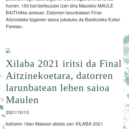
hurren. 150 bat bertsuzale izan dira Mauleko MAULE
BAITHAko aretoan. Datorren larunbatean Final
Aitzinetako bigarren saioa jokatuko da Bardozeko Ezker
Paretan.
Xilaba 2021 iritsi da Final
Aitzinekoetara, datorren
larunbatean lehen saioa
Maulen
2021/10/13
Irailaren 18an Makean abiatu zen XILABA 2021