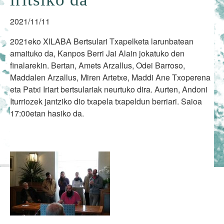
2021/11/11
2021eko XILABA Bertsulari Txapelketa larunbatean
amaituko da, Kanpos Berri Jai Alain jokatuko den
finalarekin. Bertan, Amets Arzallus, Odei Barroso,
Maddalen Arzallus, Miren Artetxe, Maddi Ane Txoperena
eta Patxi Iriart bertsulariak neurtuko dira. Aurten, Andoni
Iturriozek jantziko dio txapela txapeldun berriari. Saioa
17:00etan hasiko da.