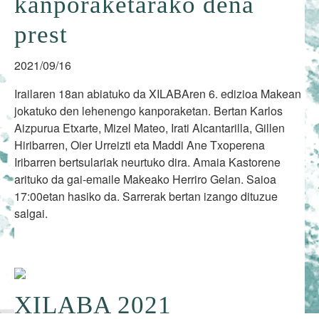
kanporaketarako dena
prest
2021/09/16
Irailaren 18an abiatuko da XILABAren 6. edizioa Makean
jokatuko den lehenengo kanporaketan. Bertan Karlos
Aizpurua Etxarte, Mizel Mateo, Irati Alcantarilla, Gillen
Hiribarren, Oier Urreizti eta Maddi Ane Txoperena
Iribarren bertsulariak neurtuko dira. Amaia Kastorene
arituko da gai-emaile Makeako Herriro Gelan. Saioa
17:00etan hasiko da. Sarrerak bertan izango dituzue
salgai.
XILABA 2021