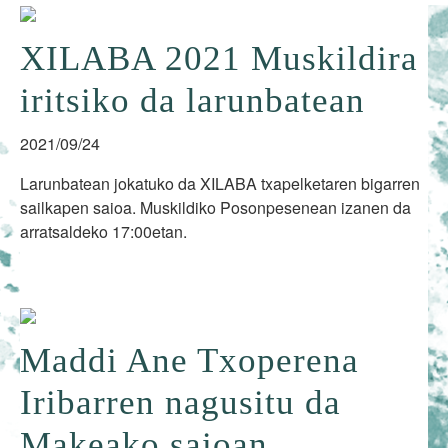
XILABA 2021 Muskildira
iritsiko da larunbatean
2021/09/24
Larunbatean jokatuko da XILABA txapelketaren bigarren
sailkapen saioa. Muskildiko Posonpesenean izanen da
arratsaldeko 17:00etan.
Maddi Ane Txoperena
Iribarren nagusitu da
Makeako saioan