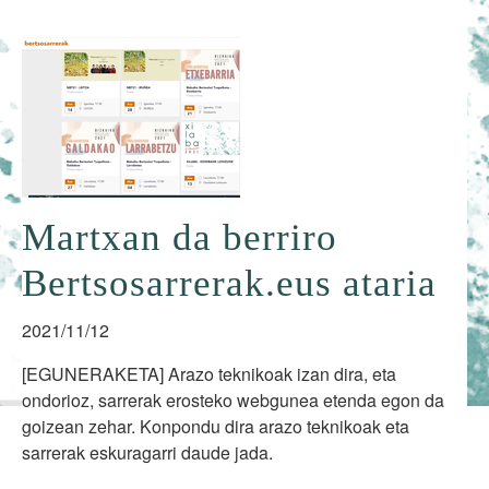
Martxan da berriro
Bertsosarrerak.eus ataria
2021/11/12
[EGUNERAKETA] Arazo teknikoak izan dira, eta
ondorioz, sarrerak erosteko webgunea etenda egon da
goizean zehar. Konpondu dira arazo teknikoak eta
sarrerak eskuragarri daude jada.