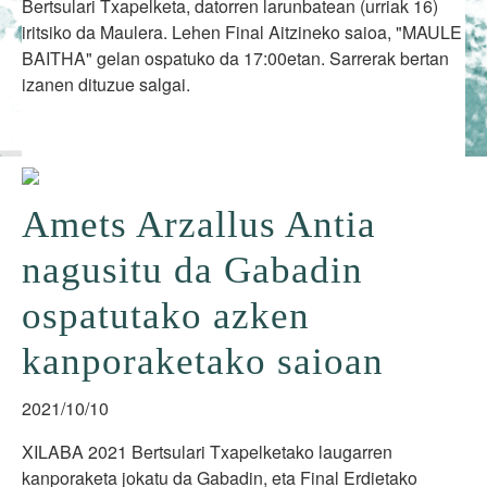
Bertsulari Txapelketa, datorren larunbatean (urriak 16)
iritsiko da Maulera. Lehen Final Aitzineko saioa, "MAULE
BAITHA" gelan ospatuko da 17:00etan. Sarrerak bertan
izanen dituzue salgai.
Amets Arzallus Antia
nagusitu da Gabadin
ospatutako azken
kanporaketako saioan
2021/10/10
XILABA 2021 Bertsulari Txapelketako laugarren
kanporaketa jokatu da Gabadin, eta Final Erdietako