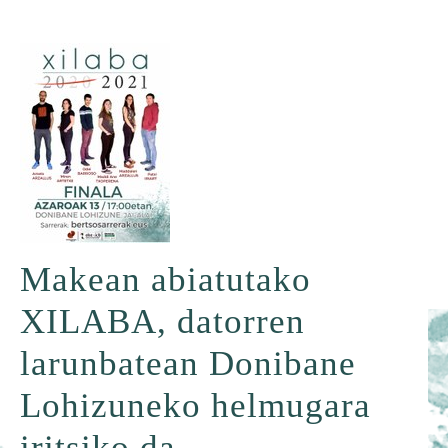
Makean abiatutako
XILABA, datorren
larunbatean Donibane
Lohizuneko helmugara
iritsiko da