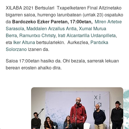
XILABA 2021 Bertsulari Txapelketaren Final Aitzinetako
bigarren saioa, hurrengo larunbatean (urriak 23) ospatuko
da
Bardozeko Ezker Paretan, 17:00etan,
Miren Artetxe
Sarasola
,
Maddalen Arzallus Antia
,
Xumai Murua
Berra
,
Ramuntxo Christy
,
Irati Alcantarilla Urdanpilleta
,
eta
Iker Altuna
bertsulariekin. Aurkezlea,
Pantxika
Solorzano
izanen da.
Saioa 17:00etan hasiko da. Ohi bezala, sarrerak lekuan
berean erosten ahalko dira.