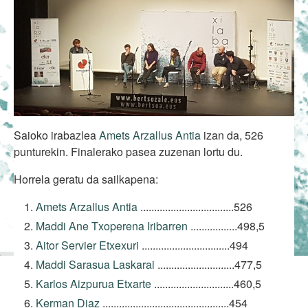
Saioko irabazlea
Amets Arzallus Antia
izan da, 526
punturekin. Finalerako pasea zuzenan lortu du.
Horrela geratu da sailkapena:
Amets Arzallus Antia
..................................526
Maddi Ane Txoperena Iribarren
.................498,5
Aitor Servier Etxexuri
................................494
Maddi Sarasua Laskarai
............................477,5
Karlos Aizpurua Etxarte
.............................460,5
Kerman Diaz
..............................................454