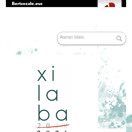
Bertsozale.eus
Edukira
Tresna
salto
pertsonalak
egin
|
Bilatu atarian
Salto
egin
nabigazioara
Bilaketa
aurreratua…