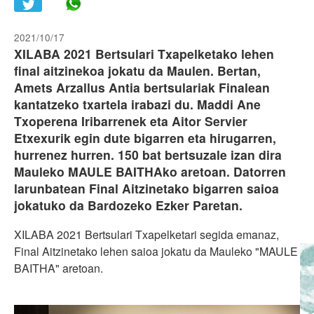
Share in WhatsApp
2021/10/17
XILABA 2021 Bertsulari Txapelketako lehen
final aitzinekoa jokatu da Maulen. Bertan,
Amets Arzallus Antia bertsulariak Finalean
kantatzeko txartela irabazi du. Maddi Ane
Txoperena Iribarrenek eta Aitor Servier
Etxexurik egin dute bigarren eta hirugarren,
hurrenez hurren. 150 bat bertsuzale izan dira
Mauleko MAULE BAITHAko aretoan. Datorren
larunbatean Final Aitzinetako bigarren saioa
jokatuko da Bardozeko Ezker Paretan.
XILABA 2021 Bertsulari Txapelketari segida emanaz,
Final Aitzinetako lehen saioa jokatu da Mauleko "MAULE
BAITHA" aretoan.