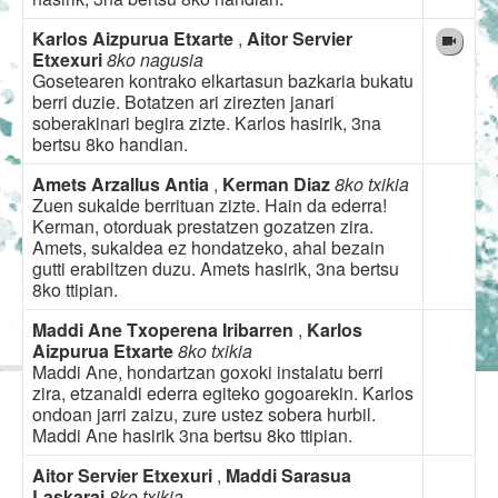
Karlos Aizpurua Etxarte
,
Aitor Servier
Etxexuri
8ko nagusia
Gosetearen kontrako elkartasun bazkaria bukatu
berri duzie. Botatzen ari zirezten janari
soberakinari begira zizte. Karlos hasirik, 3na
bertsu 8ko handian.
Amets Arzallus Antia
,
Kerman Diaz
8ko txikia
Zuen sukalde berrituan zizte. Hain da ederra!
Kerman, otorduak prestatzen gozatzen zira.
Amets, sukaldea ez hondatzeko, ahal bezain
gutti erabiltzen duzu. Amets hasirik, 3na bertsu
8ko ttipian.
Maddi Ane Txoperena Iribarren
,
Karlos
Aizpurua Etxarte
8ko txikia
Maddi Ane, hondartzan goxoki instalatu berri
zira, etzanaldi ederra egiteko gogoarekin. Karlos
ondoan jarri zaizu, zure ustez sobera hurbil.
Maddi Ane hasirik 3na bertsu 8ko ttipian.
Aitor Servier Etxexuri
,
Maddi Sarasua
Laskarai
8ko txikia