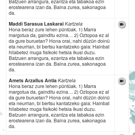
Batzuen arrangura, ezantza eta tabakoa ezin
erostearena izan da. Baina zurea, sakonagoa
da.
Maddi Sarasua Laskarai
Kartzela
Hona beraz zure lehen püntüak. 1) Marra
margotua da, gainditu ezina… 2) Oztopoa ez al
da gure buruetan? Hona orai, nahi düzün doinü
eta neurrian, bi bertsu kantatzeko gaia: Hainbat
hilabetez muga fisikoki hetsia ikusi duzu.
Batzuen arrangura, ezantza eta tabakoa ezin
erostearena izan da. Baina zurea, sakonagoa
da.
Amets Arzallus Antia
Kartzela
Hona beraz zure lehen püntüak. 1) Marra
margotua da, gainditu ezina… 2) Oztopoa ez al
da gure buruetan? Hona orai, nahi düzün doinü
eta neurrian, bi bertsu kantatzeko gaia: Hainbat
hilabetez muga fisikoki hetsia ikusi duzu.
Batzuen arrangura, ezantza eta tabakoa ezin
erostearena izan da. Baina zurea, sakonagoa
da.