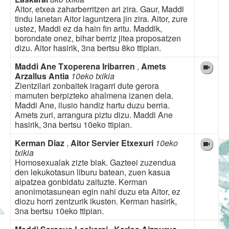
Aitor, etxea zaharberritzen ari zira. Gaur, Maddi
tindu lanetan Aitor laguntzera jin zira. Aitor, zure
ustez, Maddi ez da hain fin aritu. Maddik,
borondate onez, bihar berriz jitea proposatzen
dizu. Aitor hasirik, 3na bertsu 8ko ttipian.
Maddi Ane Txoperena Iribarren
,
Amets
Arzallus Antia
10eko txikia
Zientzilari zonbaitek iragarri dute gerora
mamuten berpizteko ahalmena izanen dela.
Maddi Ane, ilusio handiz hartu duzu berria.
Amets zuri, arrangura piztu dizu. Maddi Ane
hasirik, 3na bertsu 10eko ttipian.
Kerman Diaz
,
Aitor Servier Etxexuri
10eko
txikia
Homosexualak zizte biak. Gazteei zuzendua
den lekukotasun liburu batean, zuen kasua
aipatzea gonbidatu zaituzte. Kerman
anonimotasunean egin nahi duzu eta Aitor, ez
diozu horri zentzurik ikusten. Kerman hasirik,
3na bertsu 10eko ttipian.