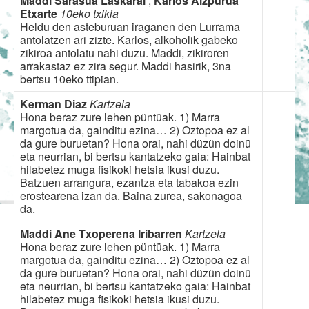
Maddi Sarasua Laskarai
,
Karlos Aizpurua
Etxarte
10eko txikia
Heldu den asteburuan iraganen den Lurrama
antolatzen ari zizte. Karlos, alkoholik gabeko
zikiroa antolatu nahi duzu. Maddi, zikiroren
arrakastaz ez zira segur. Maddi hasirik, 3na
bertsu 10eko ttipian.
Kerman Diaz
Kartzela
Hona beraz zure lehen püntüak. 1) Marra
margotua da, gainditu ezina… 2) Oztopoa ez al
da gure buruetan? Hona orai, nahi düzün doinü
eta neurrian, bi bertsu kantatzeko gaia: Hainbat
hilabetez muga fisikoki hetsia ikusi duzu.
Batzuen arrangura, ezantza eta tabakoa ezin
erostearena izan da. Baina zurea, sakonagoa
da.
Maddi Ane Txoperena Iribarren
Kartzela
Hona beraz zure lehen püntüak. 1) Marra
margotua da, gainditu ezina… 2) Oztopoa ez al
da gure buruetan? Hona orai, nahi düzün doinü
eta neurrian, bi bertsu kantatzeko gaia: Hainbat
hilabetez muga fisikoki hetsia ikusi duzu.