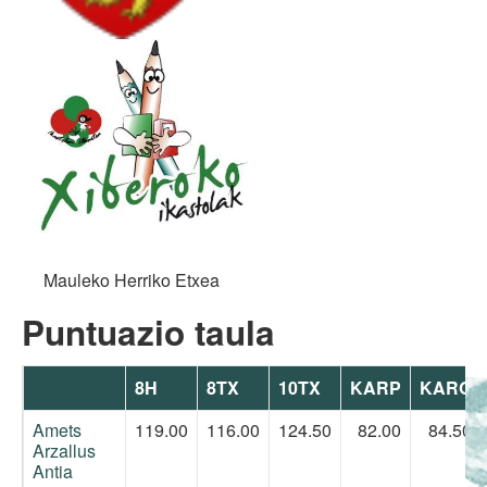
Mauleko Herriko Etxea
Puntuazio taula
8H
8TX
10TX
KARP
KARG
Amets
119.00
116.00
124.50
82.00
84.50
Arzallus
Antia