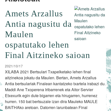
Amets Arzallus
Antia nagusitu da
Maulen
ospatutako lehen
Final Aitzineko saioan
2021/10/17
XILABA 2021 Bertsulari Txapelketako lehen final
aitzinekoa jokatu da Maulen. Bertan, Amets Arzallus
Antia bertsulariak Finalean kantatzeko txartela irabazi du.
Maddi Ane Txoperena Iribarrenek eta Aitor Servier
Etxexurik egin dute bigarren eta hirugarren, hurrenez
hurren. 150 bat bertsuzale izan dira Mauleko MAULE
BAITHAko aretoan. Datorren larunbatean Final