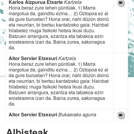
Karlos Aizpurua Etxarte
Kartzela
Hona beraz zure lehen püntüak. 1) Marra
margotua da, gainditu ezina… 2) Oztopoa ez al
da gure buruetan? Hona orai, nahi düzün doinü
eta neurrian, bi bertsu kantatzeko gaia: Hainbat
hilabetez muga fisikoki hetsia ikusi duzu.
Batzuen arrangura, ezantza eta tabakoa ezin
erostearena izan da. Baina zurea, sakonagoa
da.
Aitor Servier Etxexuri
Kartzela
Hona beraz zure lehen püntüak. 1) Marra
margotua da, gainditu ezina… 2) Oztopoa ez al
da gure buruetan? Hona orai, nahi düzün doinü
eta neurrian, bi bertsu kantatzeko gaia: Hainbat
hilabetez muga fisikoki hetsia ikusi duzu.
Batzuen arrangura, ezantza eta tabakoa ezin
erostearena izan da. Baina zurea, sakonagoa
da.
Aitor Servier Etxexuri
Bukaerako agurra
Albisteak