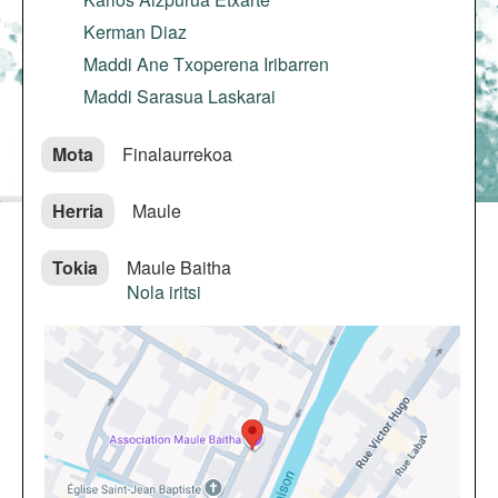
Kerman Diaz
Maddi Ane Txoperena Iribarren
Maddi Sarasua Laskarai
Mota
Finalaurrekoa
Herria
Maule
Tokia
Maule Baitha
Nola iritsi