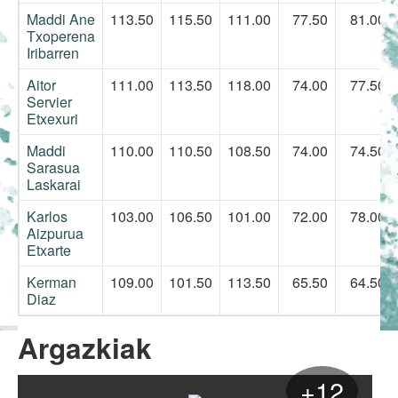
Maddi Ane
113.50
115.50
111.00
77.50
81.00
Txoperena
Iribarren
Aitor
111.00
113.50
118.00
74.00
77.50
Servier
Etxexuri
Maddi
110.00
110.50
108.50
74.00
74.50
Sarasua
Laskarai
Karlos
103.00
106.50
101.00
72.00
78.00
Aizpurua
Etxarte
Kerman
109.00
101.50
113.50
65.50
64.50
Diaz
Argazkiak
+12