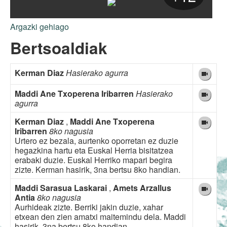
Argazki gehiago
Bertsoaldiak
Kerman Diaz
Hasierako agurra
Maddi Ane Txoperena Iribarren
Hasierako
agurra
Kerman Diaz
,
Maddi Ane Txoperena
Iribarren
8ko nagusia
Urtero ez bezala, aurtenko oporretan ez duzie
hegazkina hartu eta Euskal Herria bisitatzea
erabaki duzie. Euskal Herriko mapari begira
zizte. Kerman hasirik, 3na bertsu 8ko handian.
Maddi Sarasua Laskarai
,
Amets Arzallus
Antia
8ko nagusia
Aurhideak zizte. Berriki jakin duzie, xahar
etxean den zien amatxi maitemindu dela. Maddi
hasirik, 3na bertsu 8ko handian.