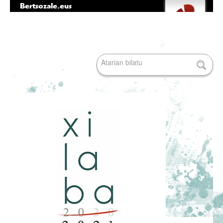
Bertsozale.eus
Edukira
Tresna
salto
pertsonalak
egin
|
Bilatu atarian
Salto
egin
nabigazioara
Bilaketa
aurreratua…