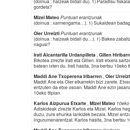
(doinua : haizeak bidali du). 1) Paradisu fiska
gordeta?
Mizel Mateo
Puntuari erantzunak
(doinua : xarmengarria…). 1) Sukaldean badago
Oier Urreizti
Puntuari erantzunak
(doinua : haizeak bidali du…). 1) Bakea zabaltze
nagusi?
Irati Alcantarilla Urdanpilleta
,
Gillen Hiribar
Bikotea zirezte Irati eta Gillen. Irati etxera sa
batean ixten du. Irati hasita, 3na bertsu 10eko t
Maddi Ane Txoperena Iribarren
,
Oier Urreiz
Maddi Ane eta Oier elkarrekin bizi zarete. Etxe
entzuten da etxe osoan. Maddi Ane ezin jasana 
10eko ttipian.
Karlos Aizpurua Etxarte
,
Mizel Mateo
10eko 
Adiskideak zirezte Karlos eta Mizel. Karlos h
duzu, zure ehunka lankidek bezala. Mizel entzu
ingurumenarentzat. Karlos hasita, 3na bertsu 10