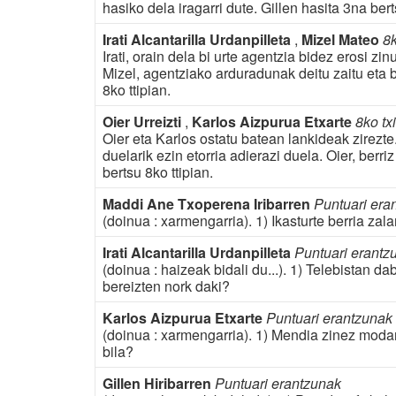
hasiko dela iragarri dute. Gillen hasita 3na bert
Irati Alcantarilla Urdanpilleta
,
Mizel Mateo
8k
Irati, orain dela bi urte agentzia bidez erosi z
Mizel, agentziako arduradunak deitu zaitu eta bi
8ko ttipian.
Oier Urreizti
,
Karlos Aizpurua Etxarte
8ko tx
Oier eta Karlos ostatu batean lankideak zirezt
duelarik ezin etorria adierazi duela. Oier, berr
bertsu 8ko ttipian.
Maddi Ane Txoperena Iribarren
Puntuari era
(doinua : xarmengarria). 1) Ikasturte berria zal
Irati Alcantarilla Urdanpilleta
Puntuari erantz
(doinua : haizeak bidali du...). 1) Telebistan da
bereizten nork daki?
Karlos Aizpurua Etxarte
Puntuari erantzunak
(doinua : xarmengarria). 1) Mendia zinez modan 
bila?
Gillen Hiribarren
Puntuari erantzunak