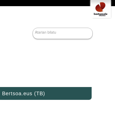
Tresna
pertsonalak
Bilatu atarian
Bilaketa
aurreratua…
Bertsoa.eus (TB)