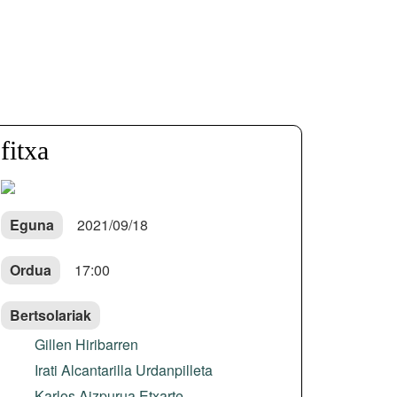
fitxa
Eguna
2021/09/18
Ordua
17:00
Bertsolariak
Gillen Hiribarren
Irati Alcantarilla Urdanpilleta
Karlos Aizpurua Etxarte