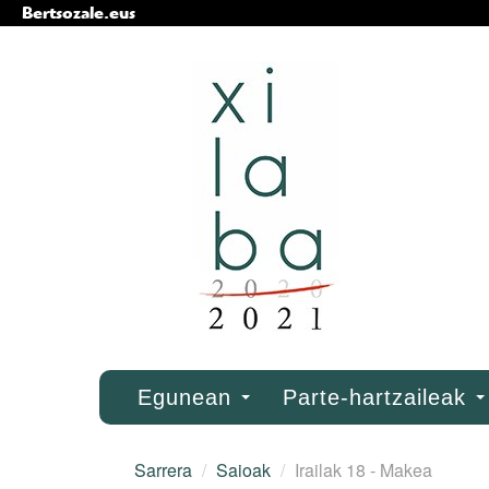
Bertsozale.eus
Edukira
salto
egin
|
Salto
egin
nabigazioara
Nabigazioa
Egunean
Parte-hartzaileak
Sarrera
/
Saioak
/
Irailak 18 - Makea