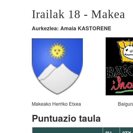
Irailak 18 - Makea
Aurkezlea: Amaia KASTORENE
Makeako Herriko Etxea Baigura I
Puntuazio taula