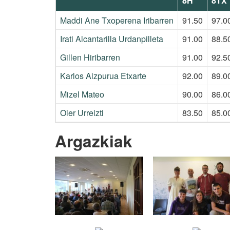
8H
8TX
Maddi Ane Txoperena Iribarren
91.50
97.0
Irati Alcantarilla Urdanpilleta
91.00
88.5
Gillen Hiribarren
91.00
92.5
Karlos Aizpurua Etxarte
92.00
89.0
Mizel Mateo
90.00
86.0
Oier Urreizti
83.50
85.0
Argazkiak