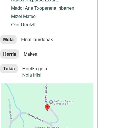
Maddi Ane Txoperena Iribarren
Mizel Mateo
Oier Urreizti
Mota
Final laurdenak
Herria
Makea
Tokia
Herriko gela
Nola iritsi