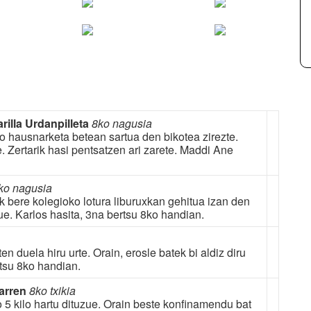
arilla Urdanpilleta
8ko nagusia
ko hausnarketa betean sartua den bikotea zirezte.
 Zertarik hasi pentsatzen ari zarete. Maddi Ane
ko nagusia
k bere kolegioko lotura liburuxkan gehitua izan den
ue. Karlos hasita, 3na bertsu 8ko handian.
en duela hiru urte. Orain, erosle batek bi aldiz diru
rtsu 8ko handian.
barren
8ko txikia
5 kilo hartu dituzue. Orain beste konfinamendu bat