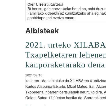
Oier Urreizti
Kartzela
Bi bertsu, gehienez 10eko handian, nahi duzun
Familiako kideekin ez kurutzatzeko ahaleginak 
gonbidapenari ezetza eman.
Albisteak
2021. urteko XILABA 
Txapelketaren lehene
kanporaketarako dena 
2021/09/16
Irailaren 18an abiatuko da XILABAren 6. edizi
Karlos Aizpurua Etxarte, Mizel Mateo, Irati Alcant
Txoperena Iribarren bertsulariak neurtuko dira.
Gelan. Saioa 17:00etan hasiko da. Sarrerak bert