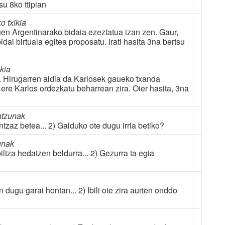
su 8ko ttipian
o txikia
inuen Argentinarako bidaia ezeztatua izan zen. Gaur,
dai birtuala egitea proposatu. Irati hasita 3na bertsu
ikia
e. Hirugarren aldia da Karlosek gaueko txanda
iz ere Karlos ordezkatu beharrean zira. Oier hasita, 3na
ntzunak
antzaz betea... 2) Galduko ote dugu irria betiko?
unak
biltza hedatzen beldurra... 2) Gezurra ta egia
dugu garai hontan... 2) Ibili ote zira aurten onddo