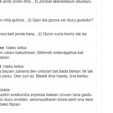
lak anitz omen dira... 2) Zenbat aberastasun daukazu
 mila gutizia... 2) Gazi ala gozoa zer duzu gustuko?
ra beti jende bera... 2) Gizon xuria berriz ote da
ren
10eko txikia
rtzen zaren bakoitzean, Gillenek ordenagailua bat
tipian.
ti
10eko txikia
a bezain zaharra den ordulari bat bada bertan: tik tak
zaizu. Oier zuri ez. Maddi Ane hasita, 3na bertsu
txikia
egazkin eraikuntza enpresa batean zinuen lana galdu
n duzu erraiten, aeronautikaren krisia berri ona dela
eko ttipian.