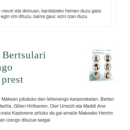
 neurri eta doinuan, kantatzeko hemen duzu gaia:
egin ohi dituzu, baina gaur, ezin izan duzu
Bertsulari
ngo
prest
oa Makean jokatuko den lehenengo kanporaketan. Bertan
arilla, Gillen Hiribarren, Oier Urreizti eta Maddi Ane
 Amaia Kastorene arituko da gai-emaile Makeako Herriro
an izango dituzue salgai.