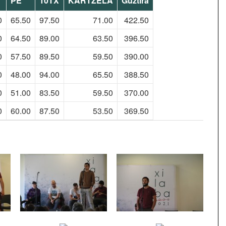
PE
10TX
KARTZELA
Guztira
0
65.50
97.50
71.00
422.50
0
64.50
89.00
63.50
396.50
0
57.50
89.50
59.50
390.00
0
48.00
94.00
65.50
388.50
0
51.00
83.50
59.50
370.00
0
60.00
87.50
53.50
369.50