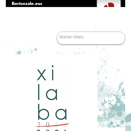
Bertsozale.eus
Edukira
Tresna
salto
pertsonalak
egin
|
Bilatu atarian
Salto
egin
nabigazioara
Bilaketa
aurreratua…