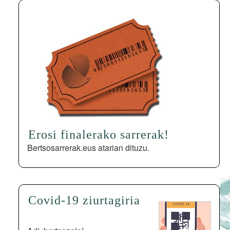
Erosi finalerako sarrerak!
Bertsosarrerak.eus atarian dituzu.
Covid-19 ziurtagiria