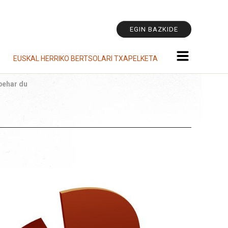
Tresna
pertsonala
EGIN BAZKIDE
EUSKAL HERRIKO BERTSOLARI TXAPELKETA
 behar du