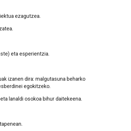
oiektua ezagutzea.
zatea.
ste) eta esperientzia.
uak izanen dira: malgutasuna beharko
desberdinei egokitzeko.
eta lanaldi osokoa bihur daitekeena.
stapenean.