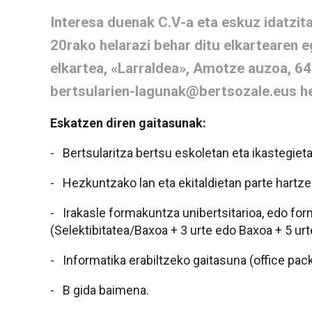
Interesa duenak C.V-a eta eskuz idatzi
20rako helarazi behar ditu elkartearen 
elkartea, «Larraldea», Amotze auzoa, 6
bertsularien-lagunak@bertsozale.eus he
Eskatzen diren gaitasunak:
- Bertsularitza bertsu eskoletan eta ikastegiet
- Hezkuntzako lan eta ekitaldietan parte hartze
- Irakasle formakuntza unibertsitarioa, edo for
(Selektibitatea/Baxoa + 3 urte edo Baxoa + 5 urt
- Informatika erabiltzeko gaitasuna (office pack-
- B gida baimena.