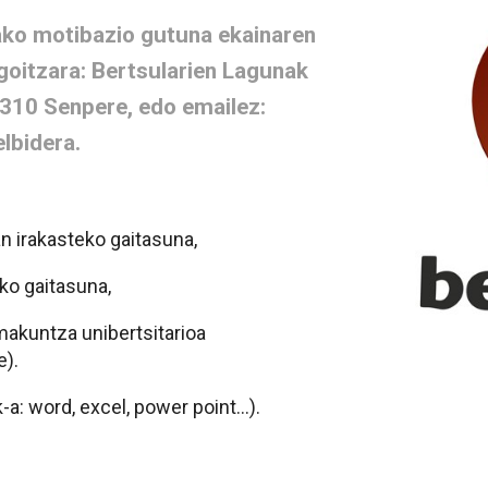
tako motibazio gutuna ekainaren
egoitzara: Bertsularien Lagunak
4310 Senpere, edo emailez:
lbidera.
an irakasteko gaitasuna,
ko gaitasuna,
makuntza unibertsitarioa
e).
a: word, excel, power point...).