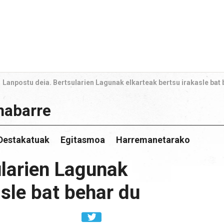
Lanpostu deia. Bertsularien Lagunak elkarteak bertsu irakasle bat
nabarre
Destakatuak
Egitasmoa
Harremanetarako
ularien Lagunak
asle bat behar du