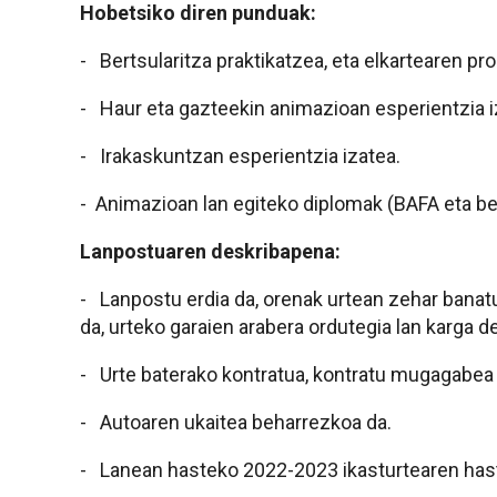
Hobetsiko diren punduak:
- Bertsularitza praktikatzea, eta elkartearen pr
- Haur eta gazteekin animazioan esperientzia i
- Irakaskuntzan esperientzia izatea.
- Animazioan lan egiteko diplomak (BAFA eta be
Lanpostuaren deskribapena:
- Lanpostu erdia da, orenak urtean zehar banat
da, urteko garaien arabera ordutegia lan karga 
- Urte baterako kontratua, kontratu mugagabea 
- Autoaren ukaitea beharrezkoa da.
- Lanean hasteko 2022-2023 ikasturtearen ha