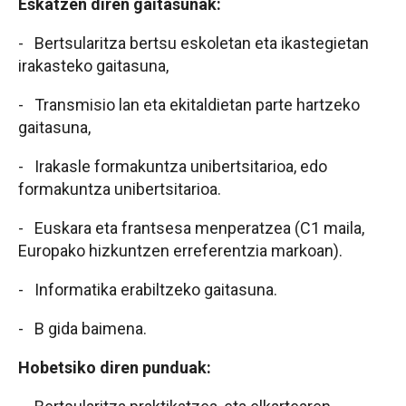
Eskatzen diren gaitasunak:
- Bertsularitza bertsu eskoletan eta ikastegietan
irakasteko gaitasuna,
- Transmisio lan eta ekitaldietan parte hartzeko
gaitasuna,
- Irakasle formakuntza unibertsitarioa, edo
formakuntza unibertsitarioa.
- Euskara eta frantsesa menperatzea (C1 maila,
Europako hizkuntzen erreferentzia markoan).
- Informatika erabiltzeko gaitasuna.
- B gida baimena.
Hobetsiko diren punduak: