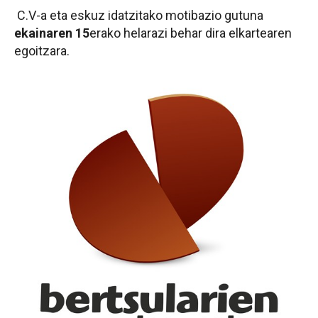
C.V-a eta eskuz idatzitako motibazio gutuna
ekainaren 15
erako helarazi behar dira elkartearen
egoitzara.