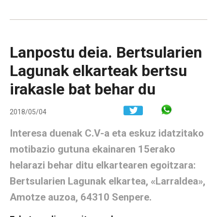
Lanpostu deia. Bertsularien
Lagunak elkarteak bertsu
irakasle bat behar du
Share in W
2018/05/04
Interesa duenak C.V-a eta eskuz idatzitako
motibazio gutuna ekainaren 15erako
helarazi behar ditu elkartearen egoitzara:
Bertsularien Lagunak elkartea, «Larraldea»,
Amotze auzoa, 64310 Senpere.