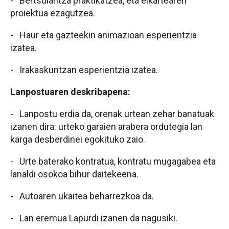
- Bertsularitza praktikatzea, eta elkartearen
proiektua ezagutzea.
- Haur eta gazteekin animazioan esperientzia
izatea.
- Irakaskuntzan esperientzia izatea.
Lanpostuaren deskribapena:
- Lanpostu erdia da, orenak urtean zehar banatuak
izanen dira: urteko garaien arabera ordutegia lan
karga desberdinei egokituko zaio.
- Urte baterako kontratua, kontratu mugagabea eta
lanaldi osokoa bihur daitekeena.
- Autoaren ukaitea beharrezkoa da.
- Lan eremua Lapurdi izanen da nagusiki.