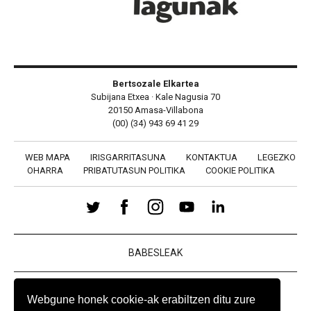
Bertsozale Elkartea
Subijana Etxea · Kale Nagusia 70
20150 Amasa-Villabona
(00) (34) 943 69 41 29
WEB MAPA
IRISGARRITASUNA
KONTAKTUA
LEGEZKO
OHARRA
PRIBATUTASUN POLITIKA
COOKIE POLITIKA
BABESLEAK
Webgune honek cookie-ak erabiltzen ditu zure