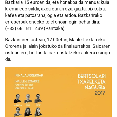
Bazkaria 15 euroan da, eta honakoa da menua: kuia
krema edo salda, axoa eta arroza, gazta, bixkotxa,
kafea eta patxarana, ogia eta ardoa. Bazkarirako
erreserbak ondoko telefonoan egin behar dira:
(+33) 681 811 439 (Pantxika).
Bazkariaren ostean, 17:00etan, Maule-Lextarreko
Ororena jai alain jokatuko da finalaurrekoa. Saioaren
ostean ere, bertan taloak dastatzeko aukera izango
da.