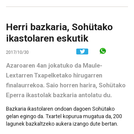
Herri bazkaria, Sohütako
ikastolaren eskutik
Share in W
2017/10/30
Azaroaren 4an jokatuko da Maule-
Lextarren Txapelketako hirugarren
finalaurrekoa. Saio horren harira, Sohütako
Eperra ikastolak bazkaria antolatu du.
Bazkaria ikastolaren ondoan dagoen Sohütako
gelan egingo da. Txartel kopurua mugatua da, 200
lagunek bazkaltzeko aukera izango dute bertan.