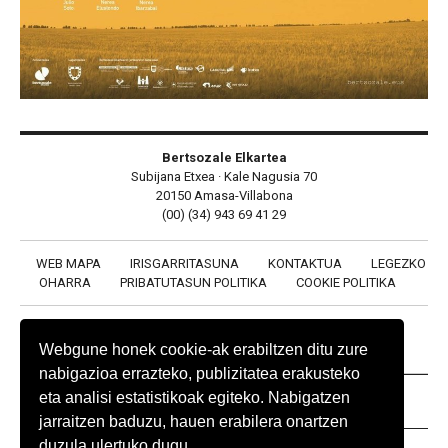
Bertsozale Elkartea
Subijana Etxea · Kale Nagusia 70
20150 Amasa-Villabona
(00) (34) 943 69 41 29
WEB MAPA
IRISGARRITASUNA
KONTAKTUA
LEGEZKO
OHARRA
PRIBATUTASUN POLITIKA
COOKIE POLITIKA
Webgune honek cookie-ak erabiltzen ditu zure
nabigazioa errazteko, publizitatea erakusteko
eta analisi estatistikoak egiteko. Nabigatzen
BABESLEAK
jarraitzen baduzu, hauen erabilera onartzen
duzula ulertuko dugu.