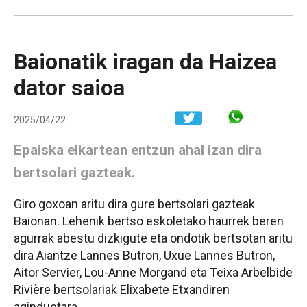
Baionatik iragan da Haizea
dator saioa
Share in W
2025/04/22
Epaiska elkartean entzun ahal izan dira
bertsolari gazteak.
Giro goxoan aritu dira gure bertsolari gazteak
Baionan. Lehenik bertso eskoletako haurrek beren
agurrak abestu dizkigute eta ondotik bertsotan aritu
dira Aiantze Lannes Butron, Uxue Lannes Butron,
Aitor Servier, Lou-Anne Morgand eta Teixa Arbelbide
Rivière bertsolariak Elixabete Etxandiren
aginduetara.