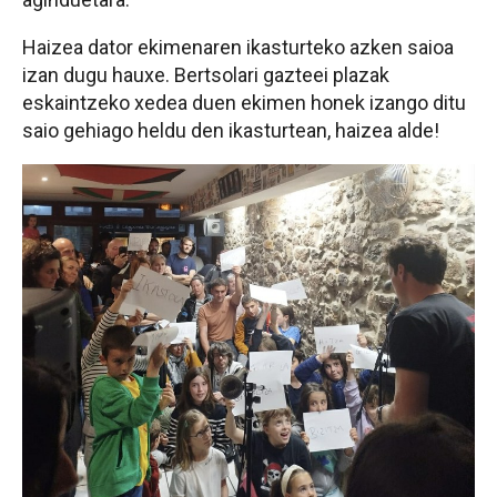
Haizea dator ekimenaren ikasturteko azken saioa
izan dugu hauxe. Bertsolari gazteei plazak
eskaintzeko xedea duen ekimen honek izango ditu
saio gehiago heldu den ikasturtean, haizea alde!