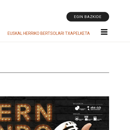
Tresna
pertsonala
EGIN BAZKIDE
EUSKAL HERRIKO BERTSOLARI TXAPELKETA