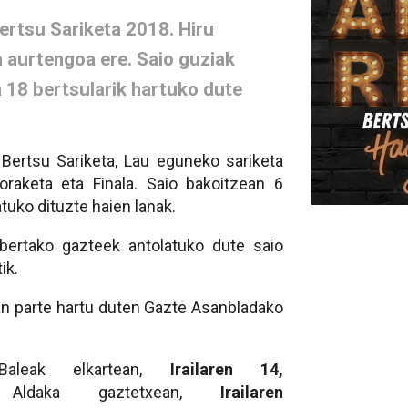
ertsu Sariketa 2018. Hiru
 aurtengoa ere. Saio guziak
a 18 bertsularik hartuko dute
Bertsu Sariketa, Lau eguneko sariketa
oraketa eta Finala. Saio bakoitzean 6
atuko dituzte haien lanak.
 bertako gazteek antolatuko dute saio
ik.
an parte hartu duten Gazte Asanbladako
Baleak elkartean,
Irailaren 14
,
n, Aldaka gaztetxean,
Irailaren