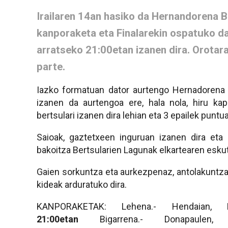
Irailaren 14an hasiko da Hernandorena B
kanporaketa eta Finalarekin ospatuko da
arratseko 21:00etan izanen dira. Orotar
parte.
Iazko formatuan dator aurtengo Hernadorena 
izanen da aurtengoa ere, hala nola, hiru kap
bertsulari izanen dira lehian eta 3 epailek puntu
Saioak, gaztetxeen inguruan izanen dira eta
bakoitza Bertsularien Lagunak elkartearen eskut
Gaien sorkuntza eta aurkezpenaz, antolakuntz
kideak arduratuko dira.
KANPORAKETAK: Lehena.- Hendaian, 
21:00etan
Bigarrena.- Donapaule