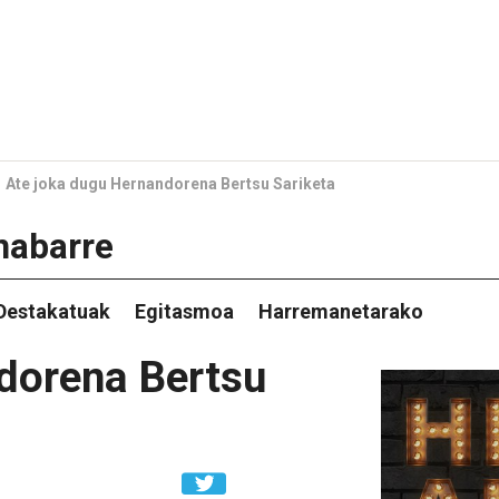
Ate joka dugu Hernandorena Bertsu Sariketa
nabarre
Destakatuak
Egitasmoa
Harremanetarako
dorena Bertsu