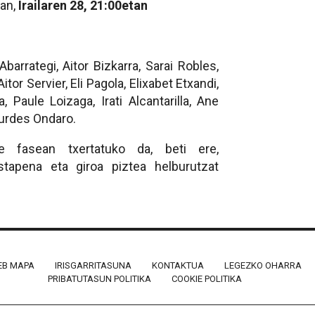
ian,
Irailaren 28, 21:00etan
barrategi, Aitor Bizkarra, Sarai Robles,
or Servier, Eli Pagola, Elixabet Etxandi,
, Paule Loizaga, Irati Alcantarilla, Ane
Lurdes Ondaro.
e fasean txertatuko da, beti ere,
stapena eta giroa piztea helburutzat
B MAPA
IRISGARRITASUNA
KONTAKTUA
LEGEZKO OHARRA
PRIBATUTASUN POLITIKA
COOKIE POLITIKA