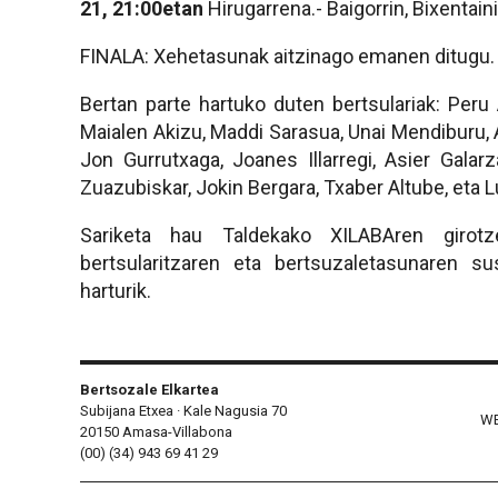
21,
21:00etan
Hirugarrena.- Baigorrin, Bixentain
FINALA: Xehetasunak aitzinago emanen ditugu.
Bertan parte hartuko duten bertsulariak: Peru A
Maialen Akizu, Maddi Sarasua, Unai Mendiburu, Ait
Jon Gurrutxaga, Joanes Illarregi, Asier Galarza
Zuazubiskar, Jokin Bergara, Txaber Altube, eta 
Sariketa hau Taldekako XILABAren girotz
bertsularitzaren eta bertsuzaletasunaren su
harturik.
Bertsozale Elkartea
Subijana Etxea · Kale Nagusia 70
WE
20150 Amasa-Villabona
(00) (34) 943 69 41 29