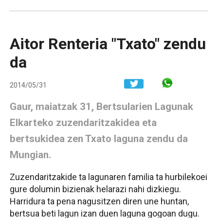
Aitor Renteria "Txato" zendu
da
Share in W
2014/05/31
Gaur, maiatzak 31, Bertsularien Lagunak
Elkarteko zuzendaritzakidea eta
bertsukidea zen Txato laguna zendu da
Mungian.
Zuzendaritzakide ta lagunaren familia ta hurbilekoei
gure dolumin bizienak helarazi nahi dizkiegu.
Harridura ta pena nagusitzen diren une huntan,
bertsua beti lagun izan duen laguna gogoan dugu.