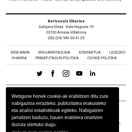
Bertsozale Elkartea
Subijana Etxea · Kale Nagusia 70
20150 Amasa-Villabona
(00) (34) 943 69 41 29
WEB MAPA
IRISGARRITASUNA
KONTAKTUA
LEGEZKO
OHARRA
PRIBATUTASUN POLITIKA
COOKIE POLITIKA
BABESLEAK
Webgune honek cookie-ak erabiltzen ditu zure
nabigazioa errazteko, publizitatea erakusteko
eta analisi estatistikoak egiteko. Nabigatzen
jarraitzen baduzu, hauen erabilera onartzen
duzula ulertuko dugu.