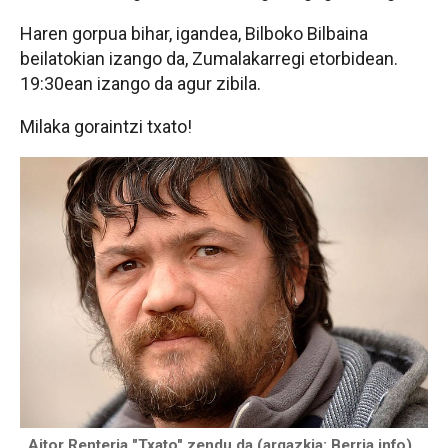
Haren gorpua bihar, igandea, Bilboko Bilbaina
beilatokian izango da, Zumalakarregi etorbidean.
19:30ean izango da agur zibila.
Milaka goraintzi txato!
Aitor Renteria "Txato" zendu da (argazkia: Berria.info)