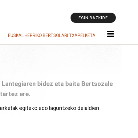
Tresna
pertsonala
EGIN BAZKIDE
EUSKAL HERRIKO BERTSOLARI TXAPELKETA
o Lantegiaren bidez eta baita Bertsozale
tartez ere.
ikerketak egiteko edo laguntzeko deialdien