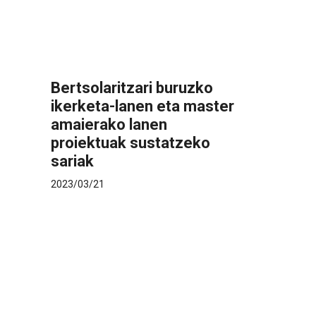
Bertsolaritzari buruzko
ikerketa-lanen eta master
amaierako lanen
proiektuak sustatzeko
sariak
2023/03/21