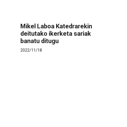
Mikel Laboa Katedrarekin
deitutako ikerketa sariak
banatu ditugu
2022/11/18