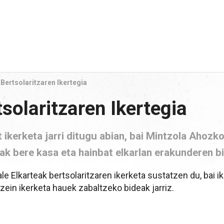
Bertsolaritzaren Ikertegia
solaritzaren Ikertegia
 ikerketa jarri ditugu abian, bai Mintzola Ahozk
ak bere kasa eta hainbat elkarlan erakunderen bi
le Elkarteak bertsolaritzaren ikerketa sustatzen du, bai 
 zein ikerketa hauek zabaltzeko bideak jarriz.