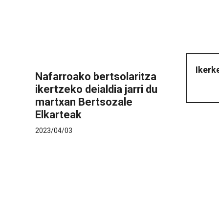
Ikerk
Nafarroako bertsolaritza
ikertzeko deialdia jarri du
martxan Bertsozale
Elkarteak
2023/04/03