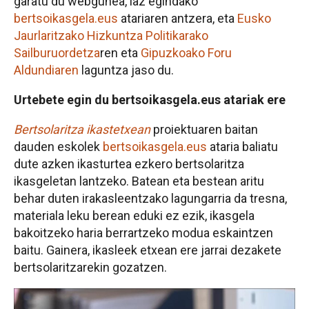
garatu du webgunea, iaz egindako
bertsoikasgela.eus
atariaren antzera, eta
Eusko
Jaurlaritzako Hizkuntza Politikarako
Sailburuordetza
ren eta
Gipuzkoako Foru
Aldundiaren
laguntza jaso du.
Urtebete egin du bertsoikasgela.eus atariak ere
Bertsolaritza ikastetxean
proiektuaren baitan
dauden eskolek
bertsoikasgela.eus
ataria baliatu
dute azken ikasturtea ezkero bertsolaritza
ikasgeletan lantzeko. Batean eta bestean aritu
behar duten irakasleentzako lagungarria da tresna,
materiala leku berean eduki ez ezik, ikasgela
bakoitzeko haria berrartzeko modua eskaintzen
baitu. Gainera, ikasleek etxean ere jarrai dezakete
bertsolaritzarekin gozatzen.