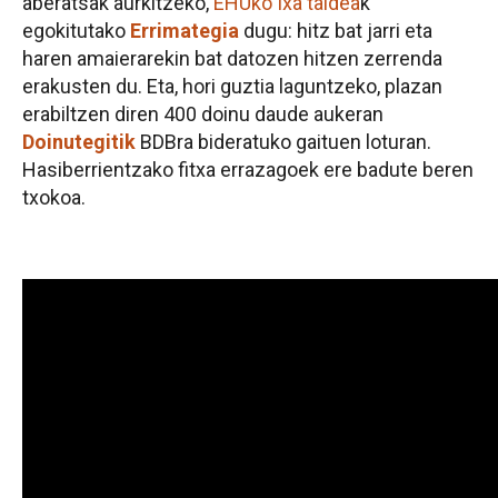
aberatsak aurkitzeko,
EHUko Ixa taldea
k
egokitutako
Errimategia
dugu: hitz bat jarri eta
haren amaierarekin bat datozen hitzen zerrenda
erakusten du. Eta, hori guztia laguntzeko, plazan
erabiltzen diren 400 doinu daude aukeran
Doinutegitik
BDBra bideratuko gaituen loturan.
Hasiberrientzako fitxa errazagoek ere badute beren
txokoa.