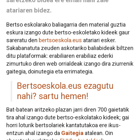
atariaren bidez.
Bertso eskolarako baliagarria den material guztia
eskura izango dute bertso-eskoletako kideek gaur
sareratu den
bertsoeskola.eus
atariari esker.
Sakabanatuta zeuden askotariko baliabideak biltzen
ditu plataformak: erabiliaren erabiliaz ederki
zimurtuko diren web orrialdeak izango dira ziurrenik
gaitegia, doinutegia eta errimategia.
Bertsoeskola.eus ezagutu
nahi? sartu hemen!
Bat-batean aritzeko plazan jarri diren 700 gaietatik
tira ahal izango dute bertso-eskolatako kideek; gai
horri loturik bertsolariek kantatutakoa ere ikus-
entzun ahal izango da
Gaitegia
atalean. Oin