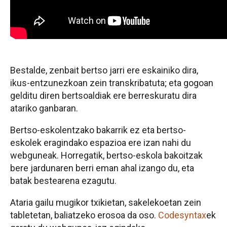
Bestalde, zenbait bertso jarri ere eskainiko dira,
ikus-entzunezkoan zein transkribatuta; eta gogoan
gelditu diren bertsoaldiak ere berreskuratu dira
atariko ganbaran.
Bertso-eskolentzako bakarrik ez eta bertso-
eskolek eragindako espazioa ere izan nahi du
webguneak. Horregatik, bertso-eskola bakoitzak
bere jardunaren berri eman ahal izango du, eta
batak bestearena ezagutu.
Ataria gailu mugikor txikietan, sakelekoetan zein
tabletetan, baliatzeko erosoa da oso.
Codesyntax
ek