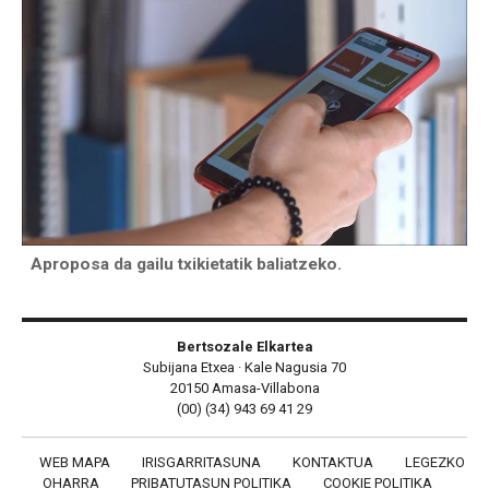
Aproposa da gailu txikietatik baliatzeko.
Bertsozale Elkartea
Subijana Etxea · Kale Nagusia 70
20150 Amasa-Villabona
(00) (34) 943 69 41 29
WEB MAPA
IRISGARRITASUNA
KONTAKTUA
LEGEZKO
OHARRA
PRIBATUTASUN POLITIKA
COOKIE POLITIKA