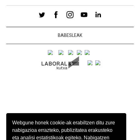
BABESLEAK
Webgune honek cookie-ak erabiltzen ditu zure
nabigazioa errazteko, publizitatea erakusteko
eta analisi estatistikoak egiteko. Nabigatzen