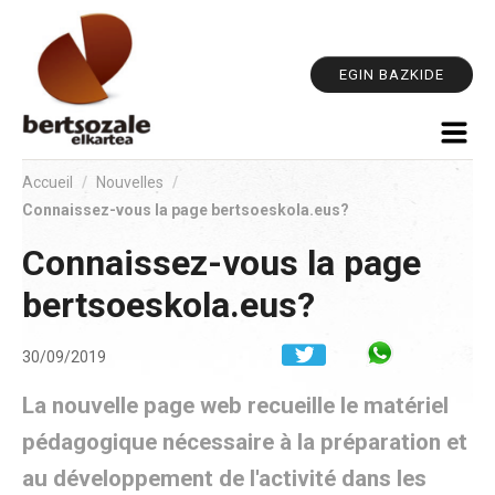
Out
Aller
pe
au
contenu.
EGIN BAZKIDE
|
Aller
à
la
Accueil
/
Nouvelles
/
navigation
Connaissez-vous la page bertsoeskola.eus?
Connaissez-vous la page
bertsoeskola.eus?
Share in W
30/09/2019
La nouvelle page web recueille le matériel
pédagogique nécessaire à la préparation et
au développement de l'activité dans les