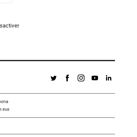
ésactiver
abona
le.eus