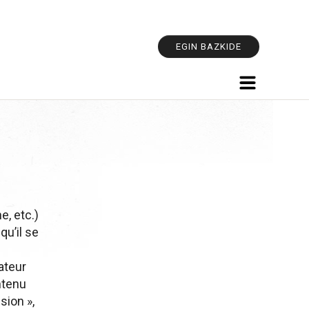
Outils
personnel
EGIN BAZKIDE
e, etc.)
qu’il se
sateur
ntenu
sion »,