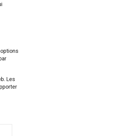
ui
s options
par
eb. Les
apporter