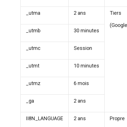
_utma
2 ans
Tiers
(Google
_utmb
30 minutes
_utmc
Session
_utmt
10 minutes
_utmz
6 mois
_ga
2 ans
II8N_LANGUAGE
2 ans
Propre