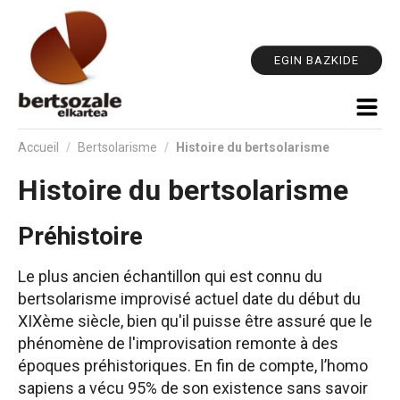
Out
Aller
pe
au
contenu.
EGIN BAZKIDE
|
Aller
à
la
Accueil
/
Bertsolarisme
/
Histoire du bertsolarisme
navigation
Histoire du bertsolarisme
Préhistoire
Le plus ancien échantillon qui est connu du
bertsolarisme improvisé actuel date du début du
XIXème siècle, bien qu'il puisse être assuré que le
phénomène de l'improvisation remonte à des
époques préhistoriques. En fin de compte, l’homo
sapiens a vécu 95% de son existence sans savoir