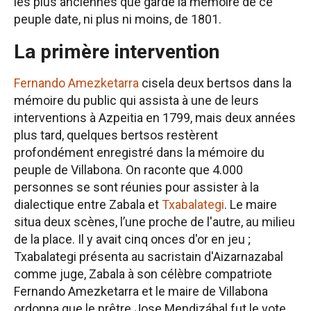
les plus anciennes que garde la mémoire de ce
peuple date, ni plus ni moins, de 1801.
La primère intervention
Fernando Amezketarra
cisela deux bertsos dans la
mémoire du public qui assista à une de leurs
interventions à Azpeitia en 1799, mais deux années
plus tard, quelques bertsos restèrent
profondément enregistré dans la mémoire du
peuple de Villabona. On raconte que 4.000
personnes se sont réunies pour assister à la
dialectique entre Zabala et
Txabalategi
. Le maire
situa deux scènes, l’une proche de l'autre, au milieu
de la place. Il y avait cinq onces d'or en jeu ;
Txabalategi présenta au sacristain d'Aizarnazabal
comme juge, Zabala à son célèbre compatriote
Fernando Amezketarra et le maire de Villabona
ordonna que le prêtre Jose Mendizábal fut le vote