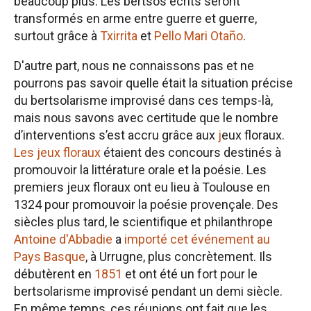
beaucoup plus. Les bertsos écrits seront
transformés en arme entre guerre et guerre,
surtout grâce à
Txirrita
et
Pello Mari Otaño
.
D'autre part, nous ne connaissons pas et ne
pourrons pas savoir quelle était la situation précise
du bertsolarisme improvisé dans ces temps-là,
mais nous savons avec certitude que le nombre
d’interventions s’est accru grâce aux
j
eux floraux
.
Les jeux floraux
étaient des concours destinés à
promouvoir la littérature orale et la poésie. Les
premiers jeux floraux ont eu lieu à Toulouse en
1324 pour promouvoir la poésie provençale. Des
siècles plus tard, le scientifique et philanthrope
Antoine d'Abbadie
a
importé cet événement au
Pays Basque
, à Urrugne, plus concrètement. Ils
débutèrent en
1851
et ont été un fort pour le
bertsolarisme improvisé pendant un demi siècle.
En même temps, ces réunions ont fait que les