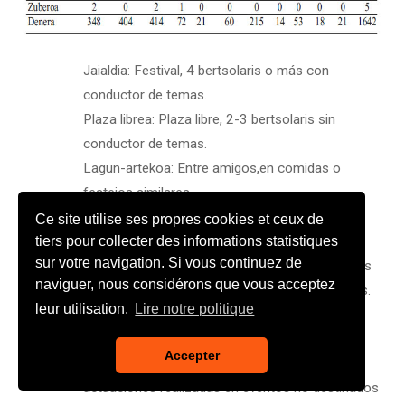
Jaialdia:
Festival, 4 bertsolaris o más con
conductor de temas.
Plaza librea:
Plaza libre, 2-3 bertsolaris sin
conductor de temas.
Lagun-artekoa:
Entre amigos,en comidas o
festejos similares.
Txapelketak:
Campeonatos. Improvisados:
Ce site utilise ses propres cookies et ceux de
tiers pour collecter des informations statistiques
Nacional, provincial o interescolar.
sur votre navigation. Si vous continuez de
Sariketak:
Certámenes.Improvisados: concursos
naviguer, nous considérons que vous acceptez
organizados por asociaciones o ayuntamientos.
leur utilisation.
Lire notre politique
Hitzaldiak:
Conferencias, cualquiera organizada
cuyo tema sea el bertsolarismo.
Accepter
Ekitaldipekoak:
Subactuaciones de eventos,
actuaciones realizadas en eventos no destinados