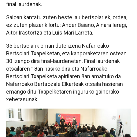
final laurdenak.
Saioan kantatu zuten beste lau bertsolariek, ordea,
ez zuten plazarik lortu: Ander Baiano, Ainara Ieregi,
Aitor Irastortza eta Luis Mari Larreta.
35 bertsolarik eman dute izena Nafarroako
Bertsolari Txapelketan, eta kanporaketaren ostean
30 izango dira final-laurdenetan. Final laurdenak
otsailaren 18an hasiko dira eta Nafarroako
Bertsolari Txapelketa apirilaren 8an amaituko da.
Nafarroako Bertsozale Elkarteak otsaila hasieran
emango ditu Txapelketaren inguruko gainerako
xehetasunak.