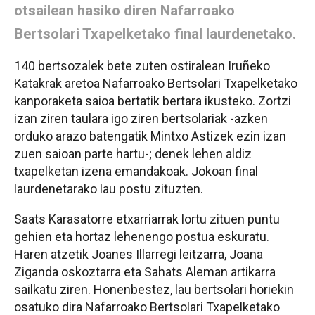
otsailean hasiko diren Nafarroako
Bertsolari Txapelketako final laurdenetako.
140 bertsozalek bete zuten ostiralean Iruñeko
Katakrak aretoa Nafarroako Bertsolari Txapelketako
kanporaketa saioa bertatik bertara ikusteko. Zortzi
izan ziren taulara igo ziren bertsolariak -azken
orduko arazo batengatik Mintxo Astizek ezin izan
zuen saioan parte hartu-; denek lehen aldiz
txapelketan izena emandakoak. Jokoan final
laurdenetarako lau postu zituzten.
Saats Karasatorre etxarriarrak lortu zituen puntu
gehien eta hortaz lehenengo postua eskuratu.
Haren atzetik Joanes Illarregi leitzarra, Joana
Ziganda oskoztarra eta Sahats Aleman artikarra
sailkatu ziren. Honenbestez, lau bertsolari horiekin
osatuko dira Nafarroako Bertsolari Txapelketako