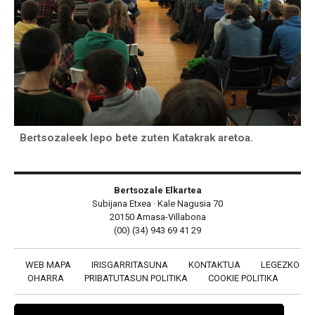
Bertsozaleek lepo bete zuten Katakrak aretoa.
Bertsozale Elkartea
Subijana Etxea · Kale Nagusia 70
20150 Amasa-Villabona
(00) (34) 943 69 41 29
WEB MAPA
IRISGARRITASUNA
KONTAKTUA
LEGEZKO
OHARRA
PRIBATUTASUN POLITIKA
COOKIE POLITIKA