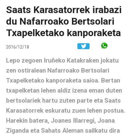
Saats Karasatorrek irabazi
du Nafarroako Bertsolari
Txapelketako kanporaketa
Share in W
2016/12/18
Lepo zegoen Iruñeko Katakraken jokatu
zen ostiralean Nafarroako Bertsolari
Txapelketako kanporaketa saioa. Bertan
txapelketan lehen aldiz izena eman duten
bertsolariek hartu zuten parte eta Saats
Karasatorrek eskuratu zuen lehen postua.
Harekin batera, Joanes Illarregi, Joana
Ziganda eta Sahats Aleman sailkatu dira