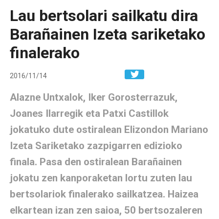
Lau bertsolari sailkatu dira
Barañainen Izeta sariketako
finalerako
Share in W
2016/11/14
Alazne Untxalok, Iker Gorosterrazuk,
Joanes Ilarregik eta Patxi Castillok
jokatuko dute ostiralean Elizondon Mariano
Izeta Sariketako zazpigarren edizioko
finala. Pasa den ostiralean Barañainen
jokatu zen kanporaketan lortu zuten lau
bertsolariok finalerako sailkatzea. Haizea
elkartean izan zen saioa, 50 bertsozaleren