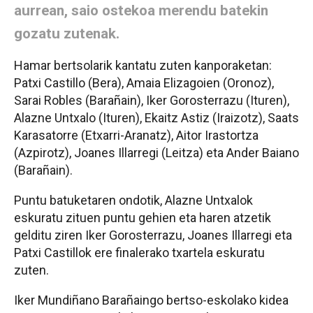
aurrean, saio ostekoa merendu batekin
gozatu zutenak.
Hamar bertsolarik kantatu zuten kanporaketan:
Patxi Castillo (Bera), Amaia Elizagoien (Oronoz),
Sarai Robles (Barañain), Iker Gorosterrazu (Ituren),
Alazne Untxalo (Ituren), Ekaitz Astiz (Iraizotz), Saats
Karasatorre (Etxarri-Aranatz), Aitor Irastortza
(Azpirotz), Joanes Illarregi (Leitza) eta Ander Baiano
(Barañain).
Puntu batuketaren ondotik, Alazne Untxalok
eskuratu zituen puntu gehien eta haren atzetik
gelditu ziren Iker Gorosterrazu, Joanes Illarregi eta
Patxi Castillok ere finalerako txartela eskuratu
zuten.
Iker Mundiñano Barañaingo bertso-eskolako kidea