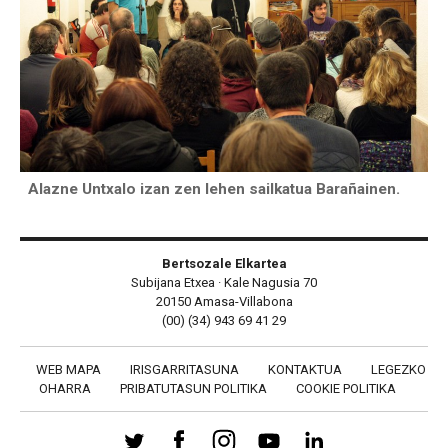
Alazne Untxalo izan zen lehen sailkatua Barañainen.
Bertsozale Elkartea
Subijana Etxea · Kale Nagusia 70
20150 Amasa-Villabona
(00) (34) 943 69 41 29
WEB MAPA
IRISGARRITASUNA
KONTAKTUA
LEGEZKO
OHARRA
PRIBATUTASUN POLITIKA
COOKIE POLITIKA