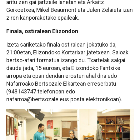
aritu zen gai jartzaile lanetan eta Arkaitz
Goikoetxea, Mikel Beaumont eta Julen Zelaieta izan
ziren kanporaketako epaileak.
Finala, ostiralean Elizondon
Izeta sariketako finala ostiralean jokatuko da,
21:00etan, Elizondoko Kortarixar jatetxean. Saioak
bertso-afari formatua izango du. Txartelak salgai
daude jada, 15 euroan, eta Elizondoko Fantxike
arropa eta opari dendan erosten ahal dira edo
Nafarroako Bertsozale Elkartean erreserbatu
(948143747 telefonoan edo
nafarroa@bertsozale.eus posta elektronikoan).