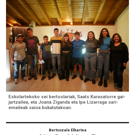
Eskolartekoko sei bertsolariak, Saats Karasatorre gai-
jartzailea, eta Joana Ziganda eta Ipe Lizarraga sari-
emaileak saioa bukatutakoan.
Bertsozale Elkartea