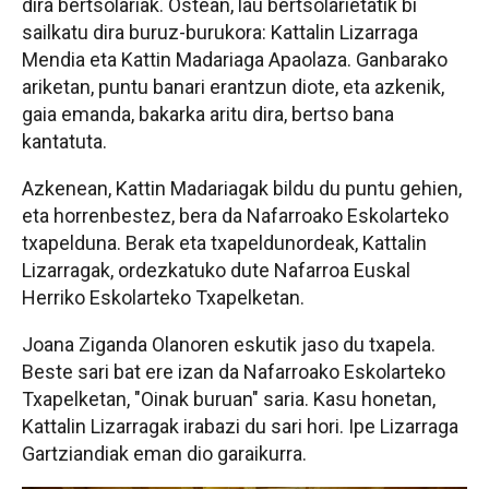
dira bertsolariak. Ostean, lau bertsolarietatik bi
sailkatu dira buruz-burukora: Kattalin Lizarraga
Mendia eta Kattin Madariaga Apaolaza. Ganbarako
ariketan, puntu banari erantzun diote, eta azkenik,
gaia emanda, bakarka aritu dira, bertso bana
kantatuta.
Azkenean, Kattin Madariagak bildu du puntu gehien,
eta horrenbestez, bera da Nafarroako Eskolarteko
txapelduna. Berak eta txapeldunordeak, Kattalin
Lizarragak, ordezkatuko dute Nafarroa Euskal
Herriko Eskolarteko Txapelketan.
Joana Ziganda Olanoren eskutik jaso du txapela.
Beste sari bat ere izan da Nafarroako Eskolarteko
Txapelketan, "Oinak buruan" saria. Kasu honetan,
Kattalin Lizarragak irabazi du sari hori. Ipe Lizarraga
Gartziandiak eman dio garaikurra.