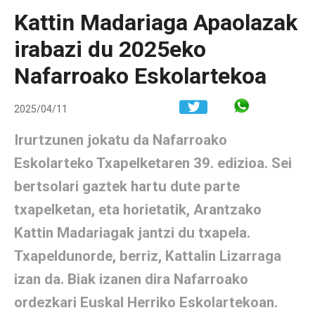
Kattin Madariaga Apaolazak
irabazi du 2025eko
Nafarroako Eskolartekoa
Share in W
2025/04/11
Irurtzunen jokatu da Nafarroako
Eskolarteko Txapelketaren 39. edizioa. Sei
bertsolari gaztek hartu dute parte
txapelketan, eta horietatik, Arantzako
Kattin Madariagak jantzi du txapela.
Txapeldunorde, berriz, Kattalin Lizarraga
izan da. Biak izanen dira Nafarroako
ordezkari Euskal Herriko Eskolartekoan.