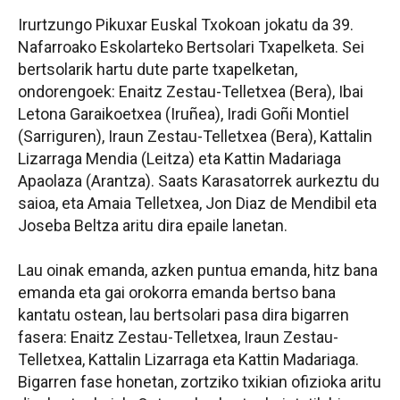
Irurtzungo Pikuxar Euskal Txokoan jokatu da 39.
Nafarroako Eskolarteko Bertsolari Txapelketa. Sei
bertsolarik hartu dute parte txapelketan,
ondorengoek:
Enaitz Zestau-Telletxea (Bera), Ibai
Letona Garaikoetxea (Iruñea), Iradi Goñi Montiel
(Sarriguren), Iraun Zestau-Telletxea (Bera), Kattalin
Lizarraga Mendia (Leitza) eta Kattin Madariaga
Apaolaza (Arantza)
. Saats Karasatorrek aurkeztu du
saioa, eta Amaia Telletxea, Jon Diaz de Mendibil eta
Joseba Beltza aritu dira epaile lanetan.
Lau oinak emanda, azken puntua emanda, hitz bana
emanda eta gai orokorra emanda bertso bana
kantatu ostean, lau bertsolari pasa dira bigarren
fasera: Enaitz Zestau-Telletxea, Iraun Zestau-
Telletxea, Kattalin Lizarraga eta Kattin Madariaga.
Bigarren fase honetan, zortziko txikian ofizioka aritu