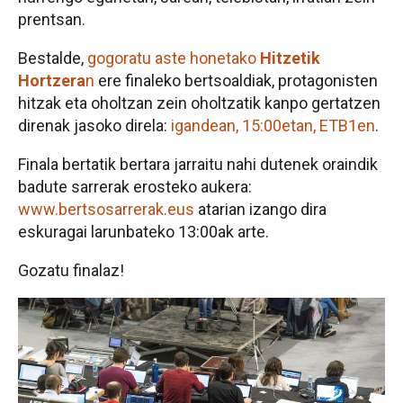
prentsan.
Bestalde,
gogoratu aste honetako
Hitzetik
Hortzera
n
ere finaleko bertsoaldiak, protagonisten
hitzak eta oholtzan zein oholtzatik kanpo gertatzen
direnak jasoko direla:
igandean, 15:00etan, ETB1en
.
Finala bertatik bertara jarraitu nahi dutenek oraindik
badute sarrerak erosteko aukera:
www.bertsosarrerak.eus
atarian izango dira
eskuragai larunbateko 13:00ak arte.
Gozatu finalaz!