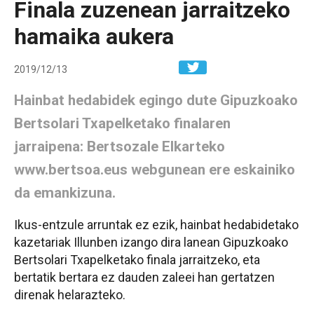
Finala zuzenean jarraitzeko
hamaika aukera
Share in W
2019/12/13
Hainbat hedabidek egingo dute Gipuzkoako
Bertsolari Txapelketako finalaren
jarraipena: Bertsozale Elkarteko
www.bertsoa.eus webgunean ere eskainiko
da emankizuna.
Ikus-entzule arruntak ez ezik, hainbat hedabidetako
kazetariak Illunben izango dira lanean Gipuzkoako
Bertsolari Txapelketako finala jarraitzeko, eta
bertatik bertara ez dauden zaleei han gertatzen
direnak helarazteko.