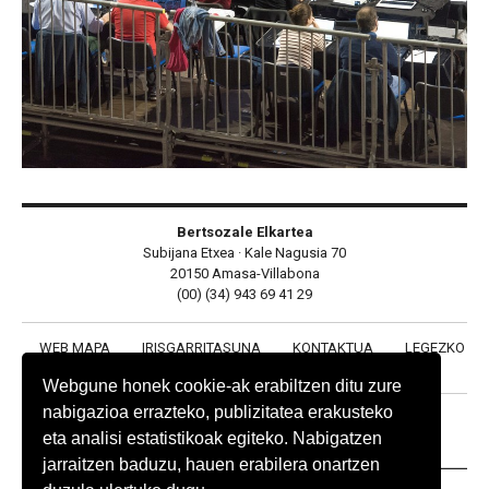
Bertsozale Elkartea
Subijana Etxea · Kale Nagusia 70
20150 Amasa-Villabona
(00) (34) 943 69 41 29
WEB MAPA
IRISGARRITASUNA
KONTAKTUA
LEGEZKO
OHARRA
PRIBATUTASUN POLITIKA
COOKIE POLITIKA
Webgune honek cookie-ak erabiltzen ditu zure
nabigazioa errazteko, publizitatea erakusteko
eta analisi estatistikoak egiteko. Nabigatzen
jarraitzen baduzu, hauen erabilera onartzen