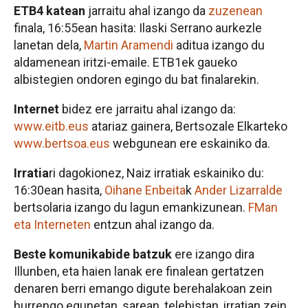
ETB4 katean
jarraitu ahal izango da
zuzenean
finala, 16:55ean hasita: Ilaski Serrano aurkezle
lanetan dela,
Martin Aramendi
aditua izango du
aldamenean iritzi-emaile. ETB1ek gaueko
albistegien ondoren egingo du bat finalarekin.
Internet
bidez ere jarraitu ahal izango da:
www.eitb.eus
atariaz gainera, Bertsozale Elkarteko
www.bertsoa.eus
webgunean ere eskainiko da.
Irratia
ri dagokionez, Naiz irratiak eskainiko du:
16:30ean hasita,
Oihane Enbeita
k
Ander Lizarralde
bertsolaria izango du lagun emankizunean.
FMan
eta Interneten
entzun ahal izango da.
Beste komunikabide batzuk
ere izango dira
Illunben, eta haien lanak ere finalean gertatzen
denaren berri emango digute berehalakoan zein
hurrengo egunetan, sarean, telebistan, irratian zein