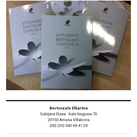
Bertsozale Elkartea
Subijana Etxea · Kale Nagusia 70
20150 Amasa-Villabona
(00) (34) 943 69 41 29