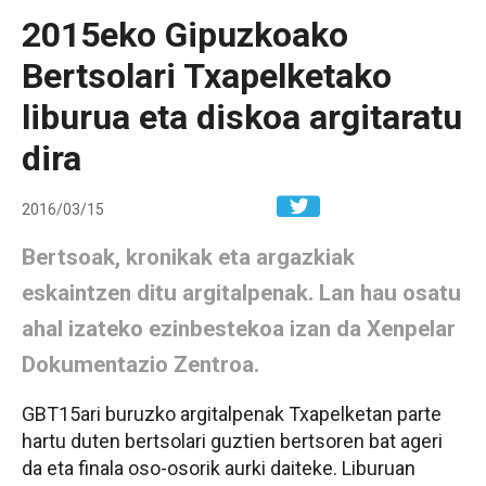
2015eko Gipuzkoako
Bertsolari Txapelketako
liburua eta diskoa argitaratu
dira
Share in W
2016/03/15
Bertsoak, kronikak eta argazkiak
eskaintzen ditu argitalpenak. Lan hau osatu
ahal izateko ezinbestekoa izan da Xenpelar
Dokumentazio Zentroa.
GBT15ari buruzko argitalpenak Txapelketan parte
hartu duten bertsolari guztien bertsoren bat ageri
da eta finala oso-osorik aurki daiteke. Liburuan