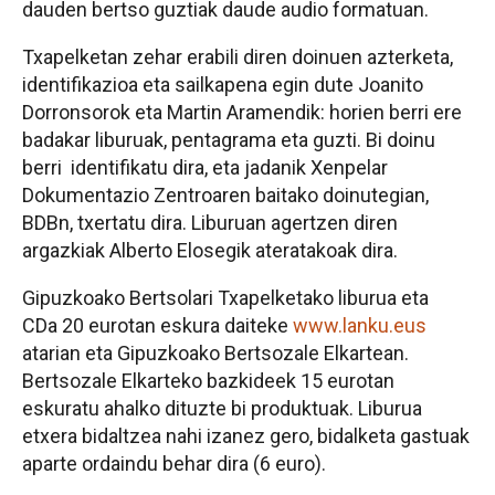
dauden bertso guztiak daude audio formatuan.
Txapelketan zehar
erabili diren doinuen azterketa,
identifikazioa eta sailkapena egin dute Joanito
Dorronsorok eta Martin Aramendik: horien berri ere
badakar liburuak, pentagrama eta guzti. Bi doinu
berri identifikatu dira, eta jadanik Xenpelar
Dokumentazio Zentroaren baitako doinutegian,
BDBn, txertatu dira. Liburuan agertzen diren
argazkiak Alberto Elosegik ateratakoak dira.
Gipuzkoako Bertsolari Txapelketako liburua eta
CDa 20 eurotan eskura daiteke
www.lanku.eus
atarian eta Gipuzkoako Bertsozale Elkartean.
Bertsozale Elkarteko bazkideek 15 eurotan
eskuratu ahalko dituzte bi produktuak. Liburua
etxera bidaltzea nahi izanez gero, bidalketa gastuak
aparte ordaindu behar dira (6 euro).