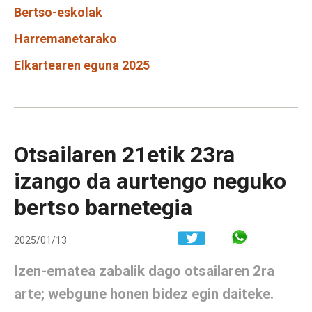
Bertso-eskolak
Harremanetarako
Elkartearen eguna 2025
Otsailaren 21etik 23ra
izango da aurtengo neguko
bertso barnetegia
Share in W
2025/01/13
Izen-ematea zabalik dago otsailaren 2ra
arte; webgune honen bidez egin daiteke.