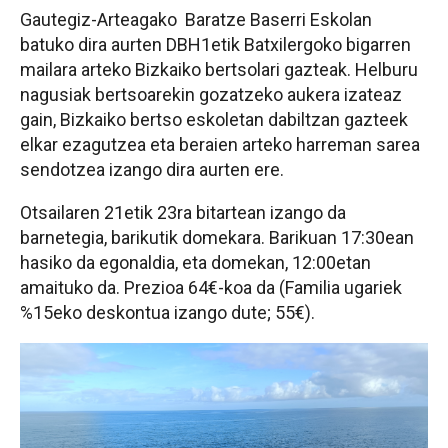
Gautegiz-Arteagako Baratze Baserri Eskolan
batuko dira aurten DBH1etik Batxilergoko bigarren
mailara arteko Bizkaiko bertsolari gazteak. Helburu
nagusiak bertsoarekin gozatzeko aukera izateaz
gain, Bizkaiko bertso eskoletan dabiltzan gazteek
elkar ezagutzea eta beraien arteko harreman sarea
sendotzea izango dira aurten ere.
Otsailaren 21etik 23ra bitartean izango da
barnetegia, barikutik domekara. Barikuan 17:30ean
hasiko da egonaldia, eta domekan, 12:00etan
amaituko da. Prezioa 64€-koa da (Familia ugariek
%15eko deskontua izango dute; 55€).