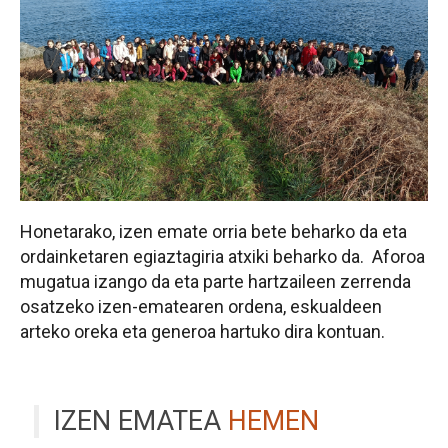
Honetarako, izen emate orria bete beharko da eta
ordainketaren egiaztagiria atxiki beharko da. Aforoa
mugatua izango da eta parte hartzaileen zerrenda
osatzeko izen-ematearen ordena, eskualdeen
arteko oreka eta generoa hartuko dira kontuan.
IZEN EMATEA
HEMEN