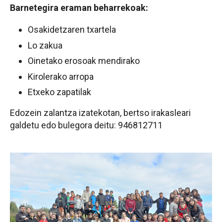
Barnetegira eraman beharrekoak:
Osakidetzaren txartela
Lo zakua
Oinetako erosoak mendirako
Kirolerako arropa
Etxeko zapatilak
Edozein zalantza izatekotan, bertso irakasleari
galdetu edo bulegora deitu: 946812711