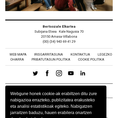
Bertsozale Elkartea
Subijana Etxea · Kale Nagusia 70
20150 Amasa-Villabona
(00) (34) 943 69 41 29
WEB MAPA
IRISGARRITASUNA
KONTAKTUA
LEGEZKO
OHARRA
PRIBATUTASUN POLITIKA
COOKIE POLITIKA
BABESLEAK
Webgune honek cookie-ak erabiltzen ditu zure
nabigazioa errazteko, publizitatea erakusteko
eta analisi estatistikoak egiteko. Nabigatzen
jarraitzen baduzu, hauen erabilera onartzen