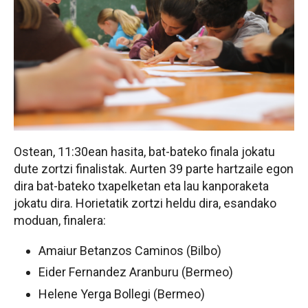
Ostean, 11:30ean hasita, bat-bateko finala jokatu
dute zortzi finalistak. Aurten 39 parte hartzaile egon
dira bat-bateko txapelketan eta lau kanporaketa
jokatu dira. Horietatik zortzi heldu dira, esandako
moduan, finalera:
Amaiur Betanzos Caminos (Bilbo)
Eider Fernandez Aranburu (Bermeo)
Helene Yerga Bollegi (Bermeo)