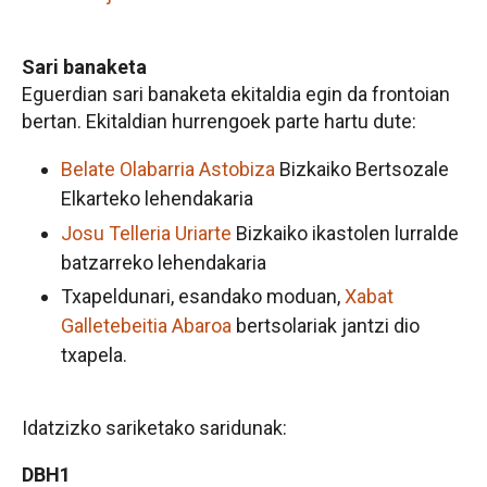
Sari banaketa
Eguerdian sari banaketa ekitaldia egin da frontoian
bertan. Ekitaldian hurrengoek parte hartu dute:
Belate Olabarria Astobiza
Bizkaiko Bertsozale
Elkarteko lehendakaria
Josu Telleria Uriarte
Bizkaiko ikastolen lurralde
batzarreko lehendakaria
Txapeldunari, esandako moduan,
Xabat
Galletebeitia Abaroa
bertsolariak jantzi dio
txapela.
Idatzizko sariketako saridunak:
DBH1