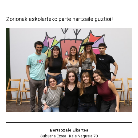
Zorionak eskolarteko parte hartzaile guztioi!
Bertsozale Elkartea
Subijana Etxea · Kale Nagusia 70