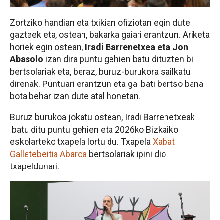
Zortziko handian eta txikian ofiziotan egin dute
gazteek eta, ostean, bakarka gaiari erantzun. Ariketa
horiek egin ostean,
Iradi Barrenetxea eta Jon
Abasolo
izan dira puntu gehien batu dituzten bi
bertsolariak eta, beraz, buruz-burukora sailkatu
direnak. Puntuari erantzun eta gai bati bertso bana
bota behar izan dute atal honetan.
Buruz burukoa jokatu ostean, Iradi Barrenetxeak
batu ditu puntu gehien eta 2026ko Bizkaiko
eskolarteko txapela lortu du. Txapela
Xabat
Galletebeitia Abaroa
bertsolariak ipini dio
txapeldunari.