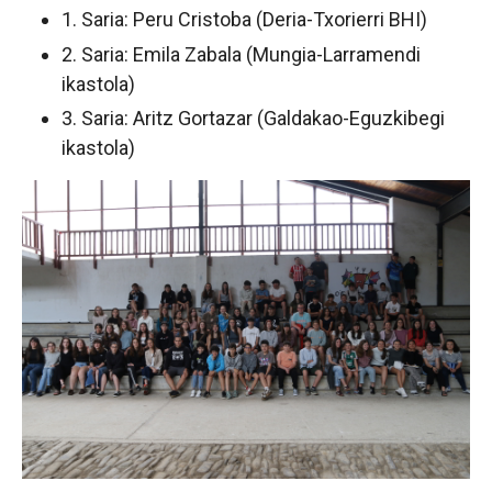
1. Saria: Peru Cristoba (Deria-Txorierri BHI)
2. Saria: Emila Zabala (Mungia-Larramendi
ikastola)
3. Saria: Aritz Gortazar (Galdakao-Eguzkibegi
ikastola)