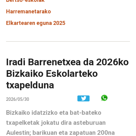
Harremanetarako
Elkartearen eguna 2025
Iradi Barrenetxea da 2026ko
Bizkaiko Eskolarteko
txapelduna
Share in W
2026/05/30
Bizkaiko idatzizko eta bat-bateko
txapelketak jokatu dira asteburuan
Aulestin; barikuan eta zapatuan 200na