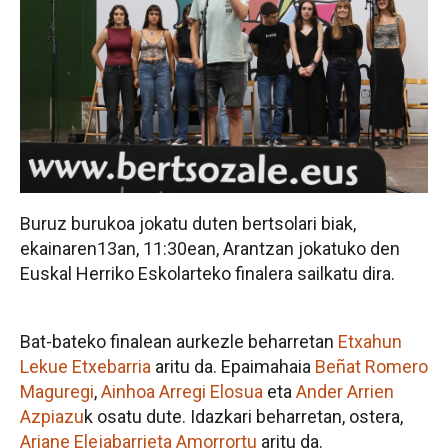
Buruz burukoa jokatu duten bertsolari biak,
ekainaren13an, 11:30ean, Arantzan jokatuko den
Euskal Herriko Eskolarteko finalera sailkatu dira.
Bat-bateko finalean aurkezle beharretan
Etxahun
Lekue Etxebarria
aritu da. Epaimahaia
Beñat Romero
Maguregi
,
Ainhoa Arregi Elosua
eta
Ander Arrien
Azpiazu
k osatu dute. Idazkari beharretan, ostera,
Ariane Elejabarrieta Amorrortu
aritu da.