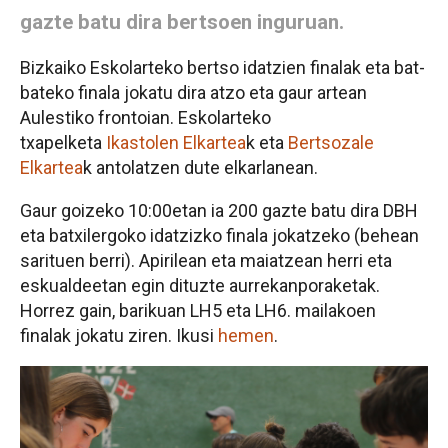
gazte batu dira bertsoen inguruan.
Bizkaiko Eskolarteko bertso idatzien finalak eta bat-
bateko finala jokatu dira atzo eta gaur artean
Aulestiko frontoian. Eskolarteko
txapelketa
Ikastolen Elkartea
k eta
Bertsozale
Elkartea
k antolatzen dute elkarlanean.
Gaur goizeko 10:00etan ia 200 gazte batu dira DBH
eta batxilergoko idatzizko finala jokatzeko (behean
sarituen berri). Apirilean eta maiatzean herri eta
eskualdeetan egin dituzte aurrekanporaketak.
Horrez gain, barikuan LH5 eta LH6. mailakoen
finalak jokatu ziren. Ikusi
hemen
.