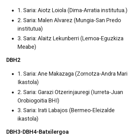
1. Saria: Aiotz Loiola (Dima-Arratia institutua.)
2. Saria: Malen Alvarez (Mungia-San Predo
institutua)
3. Saria: Alaitz Lekunberri (Lemoa-Eguzkiza
Meabe)
DBH2
1. Saria: Ane Makazaga (Zornotza-Andra Mari
Ikastola)
2. Saria: Garazi Otzerinjauregi (Iurreta-Juan
Orobiogoitia BHI)
3. Saria: Irati Labajos (Bermeo-Eleizalde
ikastola)
DBH3-DBH4-Batxilergoa