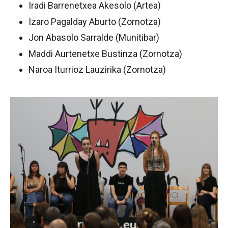
Iradi Barrenetxea Akesolo (Artea)
Izaro Pagalday Aburto (Zornotza)
Jon Abasolo Sarralde (Munitibar)
Maddi Aurtenetxe Bustinza (Zornotza)
Naroa Iturrioz Lauzirika (Zornotza)