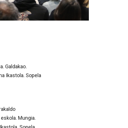
la. Galdakao.
na Ikastola. Sopela
arakaldo
a eskola. Mungia.
Ikastola. Sopela