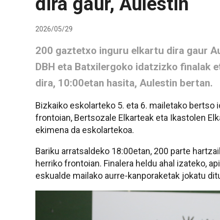
dira gaur, Aulestin
2026/05/29
200 gaztetxo inguru elkartu dira gaur Aul
DBH eta Batxilergoko idatzizko finalak e
dira, 10:00etan hasita, Aulestin bertan.
Bizkaiko eskolarteko 5. eta 6. mailetako bertso i
frontoian, Bertsozale Elkarteak eta Ikastolen El
ekimena da eskolartekoa.
Bariku arratsaldeko 18:00etan, 200 parte hartzail
herriko frontoian. Finalera heldu ahal izateko, ap
eskualde mailako aurre-kanporaketak jokatu ditu