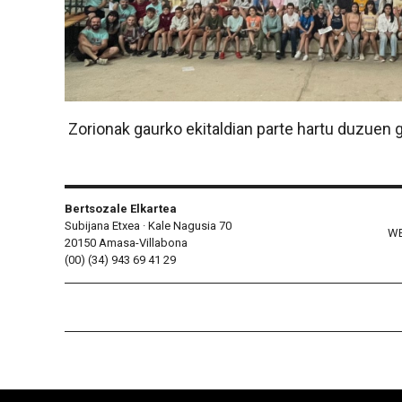
Zorionak gaurko ekitaldian parte hartu duzuen g
Bertsozale Elkartea
Subijana Etxea · Kale Nagusia 70
WE
20150 Amasa-Villabona
(00) (34) 943 69 41 29