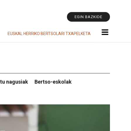
Tresna
pertsonala
EGIN BAZKIDE
EUSKAL HERRIKO BERTSOLARI TXAPELKETA
tu nagusiak
Bertso-eskolak