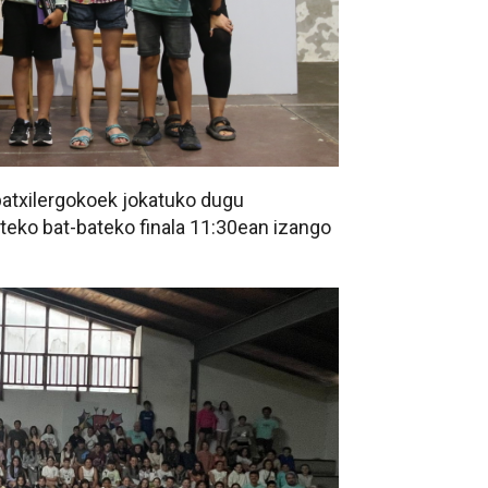
 batxilergokoek jokatuko dugu
rteko bat-bateko finala 11:30ean izango