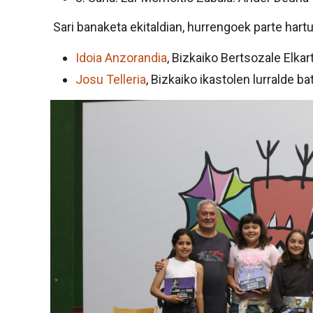
Sari banaketa ekitaldian, hurrengoek parte hartu
Idoia Anzorandia
, Bizkaiko Bertsozale Elka
Josu Telleria
, Bizkaiko ikastolen lurralde b