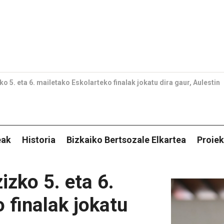
o 5. eta 6. mailetako Eskolarteko finalak jokatu dira gaur, Aulestin
eak
Historia
Bizkaiko Bertsozale Elkartea
Proiek
izko 5. eta 6.
 finalak jokatu