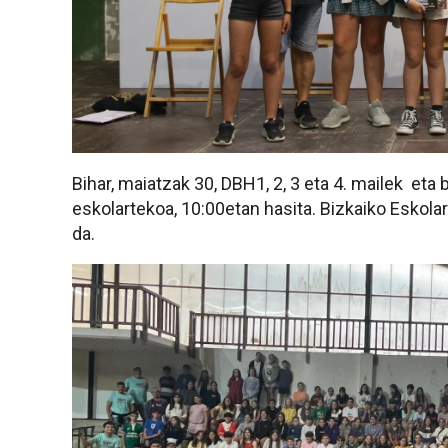
Bihar, maiatzak 30, DBH1, 2, 3 eta 4. mailek eta
eskolartekoa, 10:00etan hasita. Bizkaiko Eskola
da.