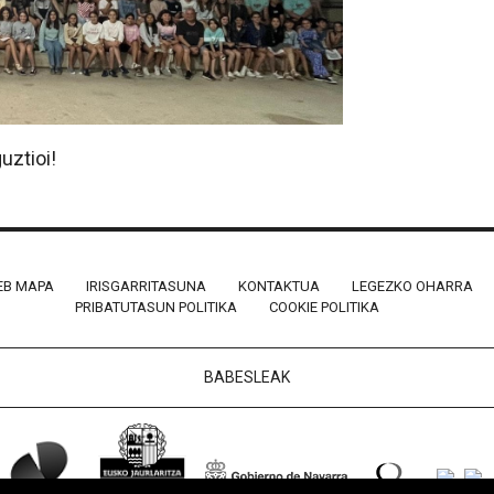
uztioi!
B MAPA
IRISGARRITASUNA
KONTAKTUA
LEGEZKO OHARRA
PRIBATUTASUN POLITIKA
COOKIE POLITIKA
BABESLEAK