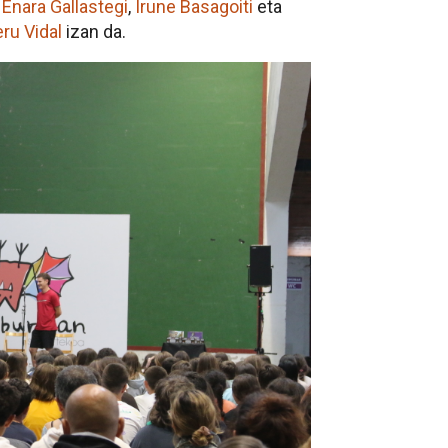
k
Enara Gallastegi
,
Irune Basagoiti
eta
ru Vidal
izan da.