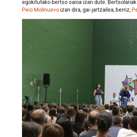
egokitutako bertso saioa izan dute. Bertsolaria
Peio Molinuevo
izan dira, gai-jartzailea, berriz,
Pe