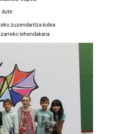
 dute:
rteko zuzendaritza kidea
atzarreko lehendakaria