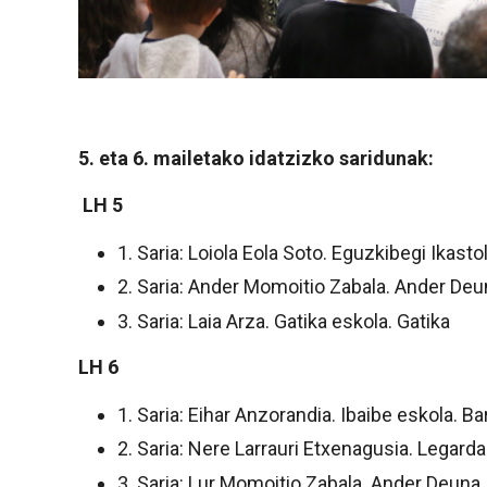
5. eta 6. mailetako idatzizko saridunak:
LH 5
1. Saria: Loiola Eola Soto. Eguzkibegi Ikasto
2. Saria: Ander Momoitio Zabala. Ander Deu
3. Saria: Laia Arza. Gatika eskola. Gatika
LH 6
1. Saria: Eihar Anzorandia. Ibaibe eskola. B
2. Saria: Nere Larrauri Etxenagusia. Legard
3. Saria: Lur Momoitio Zabala. Ander Deuna 