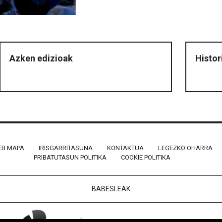
Azken edizioak
Histor
B MAPA
IRISGARRITASUNA
KONTAKTUA
LEGEZKO OHARRA
PRIBATUTASUN POLITIKA
COOKIE POLITIKA
BABESLEAK