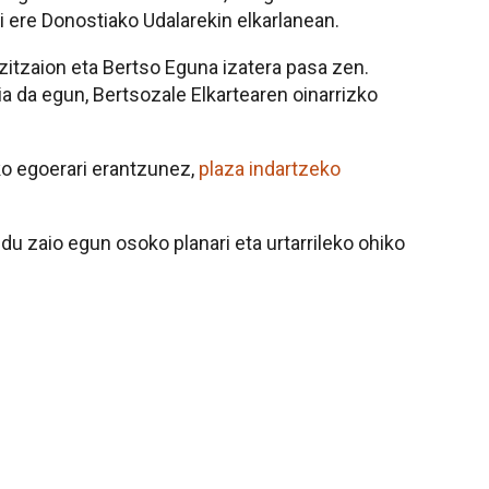
i ere Donostiako Udalarekin elkarlanean.
zitzaion eta Bertso Eguna izatera pasa zen.
ia da egun, Bertsozale Elkartearen oinarrizko
ko egoerari erantzunez,
plaza indartzeko
du zaio egun osoko planari eta urtarrileko ohiko