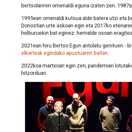
bertsolariren omenaldi eguna izaten zen.
1987an
1995ean omenaldi kutsua alde batera utzi eta be
Donostian urte askoan egin eta 2017ko etenaren o
helburuekin bat eginez: herrialde osoan eragitea
2021ean hiru Bertso Egun antolatu genituen - b
elkarteak egindako apustuaren baitan
.
2022koa martxoan egin zen, pandemiari lotutako 
hitzorduari.