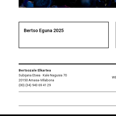
Bertso Eguna 2025
Bertsozale Elkartea
Subijana Etxea · Kale Nagusia 70
WE
20150 Amasa-Villabona
(00) (34) 943 69 41 29