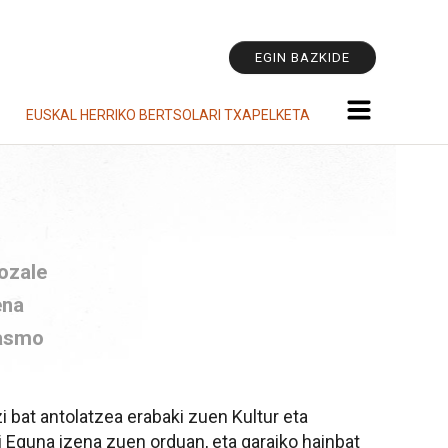
Tresna
pertsonala
EGIN BAZKIDE
EUSKAL HERRIKO BERTSOLARI TXAPELKETA
ozale
ena
tasmo
i bat antolatzea erabaki zuen Kultur eta
i Eguna izena zuen orduan, eta garaiko hainbat