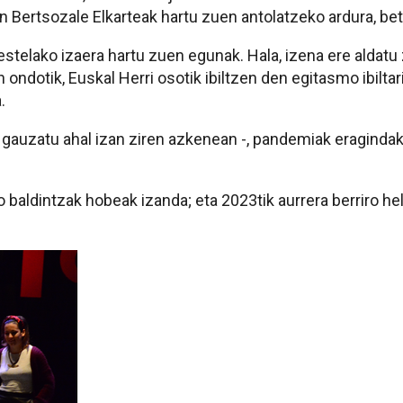
 Bertsozale Elkarteak hartu zuen antolatzeko ardura, bet
stelako izaera hartu zuen egunak. Hala, izena ere aldatu 
ndotik, Euskal Herri osotik ibiltzen den egitasmo ibiltar
.
i gauzatu ahal izan ziren azkenean -, pandemiak eraginda
baldintzak hobeak izanda; eta 2023tik aurrera berriro hel