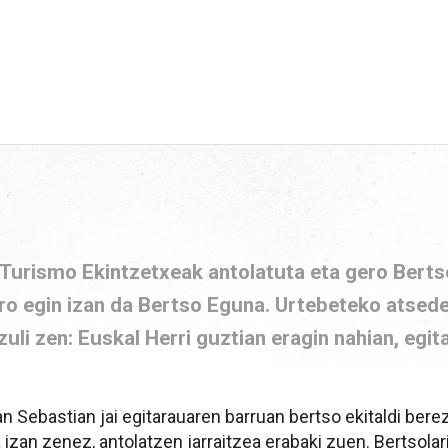
 Turismo Ekintzetxeak antolatuta eta gero Berts
tero egin izan da Bertso Eguna. Urtebeteko atsed
zuli zen: Euskal Herri guztian eragin nahian, egi
 Sebastian jai egitarauaren barruan bertso ekitaldi berez
izan zenez, antolatzen jarraitzea erabaki zuen. Bertsolar