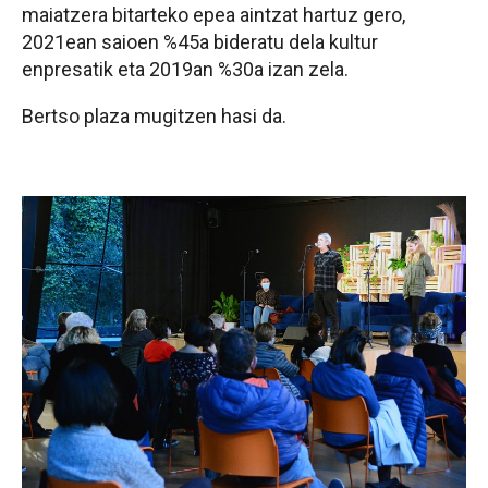
maiatzera bitarteko epea aintzat hartuz gero,
2021ean saioen %45a bideratu dela kultur
enpresatik eta 2019an %30a izan zela.
Bertso plaza mugitzen hasi da.