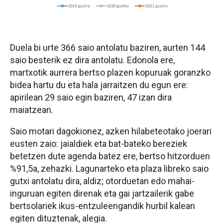
Duela bi urte 366 saio antolatu baziren, aurten 144
saio besterik ez dira antolatu. Edonola ere,
martxotik aurrera bertso plazen kopuruak goranzko
bidea hartu du eta hala jarraitzen du egun ere:
apirilean 29 saio egin baziren, 47 izan dira
maiatzean.
Saio motari dagokionez, azken hilabeteotako joerari
eusten zaio: jaialdiek eta bat-bateko bereziek
betetzen dute agenda batez ere, bertso hitzorduen
%91,5a, zehazki. Lagunarteko eta plaza libreko saio
gutxi antolatu dira, aldiz; otorduetan edo mahai-
inguruan egiten direnak eta gai jartzailerik gabe
bertsolariek ikus-entzuleengandik hurbil kalean
egiten dituztenak, alegia.