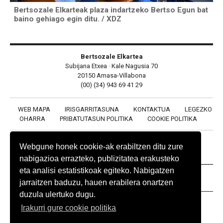
Bertsozale Elkarteak plaza indartzeko Bertso Egun bat
baino gehiago egin ditu. / XDZ
Bertsozale Elkartea
Subijana Etxea · Kale Nagusia 70
20150 Amasa-Villabona
(00) (34) 943 69 41 29
WEB MAPA
IRISGARRITASUNA
KONTAKTUA
LEGEZKO
OHARRA
PRIBATUTASUN POLITIKA
COOKIE POLITIKA
Webgune honek cookie-ak erabiltzen ditu zure
nabigazioa errazteko, publizitatea erakusteko
eta analisi estatistikoak egiteko. Nabigatzen
BABESLEAK
jarraitzen baduzu, hauen erabilera onartzen
duzula ulertuko dugu.
Irakurri gure cookie politika