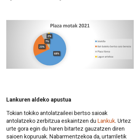
Lankuren aldeko apustua
Tokian tokiko antolatzaileei bertso saioak
antolatzeko zerbitzua eskaintzen du
Lankuk
. Urtez
urte gora egin du haren bitartez gauzatzen diren
saioen kopuruak. Nabarmentzekoa da, urtarriletik