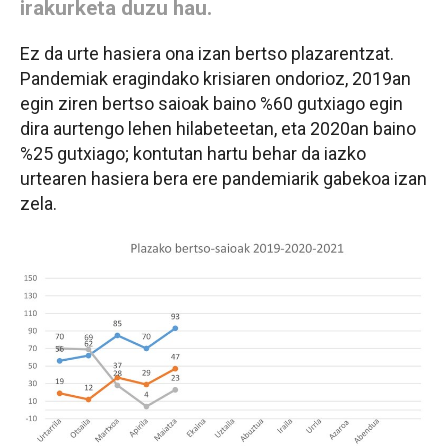
irakurketa duzu hau.
Ez da urte hasiera ona izan bertso plazarentzat.
Pandemiak eragindako krisiaren ondorioz, 2019an
egin ziren bertso saioak baino %60 gutxiago egin
dira aurtengo lehen hilabeteetan, eta 2020an baino
%25 gutxiago; kontutan hartu behar da iazko
urtearen hasiera bera ere pandemiarik gabekoa izan
zela.