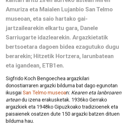
Amuriza eta Maialen Lujanbio San Telmo
museoan, eta saio hartako gai-
jartzailearekin elkartu gara, Danele
Sarriugarte idazlearekin. Argazkietatik
bertsoetara dagoen bidea ezagutuko dugu
berarekin; Hitzetik Hortzera, larunbatean
eta igandean, ETB1en.
Sigfrido Koch Bengoechea argazkilari
donostiarraren argazki bilduma bat dago egunotan
ikusgai
San Telmo museoa
n:
Kearen eta lanbroaren
artean
du izena erakusketak. 1936ko Gerrako
argazkiek eta 1948ko Gipuzkoako tradizioenek eta
paisaienek osatzen dute 150 argazki batzen dituen
bilduma hau.