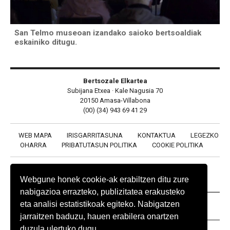
San Telmo museoan izandako saioko bertsoaldiak
eskainiko ditugu.
Bertsozale Elkartea
Subijana Etxea · Kale Nagusia 70
20150 Amasa-Villabona
(00) (34) 943 69 41 29
WEB MAPA
IRISGARRITASUNA
KONTAKTUA
LEGEZKO
OHARRA
PRIBATUTASUN POLITIKA
COOKIE POLITIKA
Webgune honek cookie-ak erabiltzen ditu zure
nabigazioa errazteko, publizitatea erakusteko
eta analisi estatistikoak egiteko. Nabigatzen
BABESLEAK
jarraitzen baduzu, hauen erabilera onartzen
duzula ulertuko dugu.