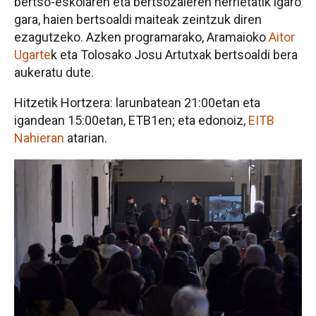
bertso-eskolaren eta bertsozaleren herrietatik igaro
gara, haien bertsoaldi maiteak zeintzuk diren
ezagutzeko. Azken programarako, Aramaioko
Aitor
Ugarte
k eta Tolosako Josu Artutxak bertsoaldi bera
aukeratu dute.
Hitzetik Hortzera: larunbatean 21:00etan eta
igandean 15:00etan, ETB1en; eta edonoiz,
EITB
Nahieran
atarian.