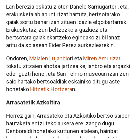
Lan berezia eskatu zioten Danele Sarriugarteri, eta,
erakusketa abiapuntutzat hartuta, bertsotarako
gaiak sortu behar izan zituen idazle elgoibartarrak.
Erakusketaz, zuri beltzezko argazkiez eta
bertsotara gaiak ekartzeko egindako zubi lanaz
aritu da solasean Eider Perez aurkezlearekin.
Ondoren,
Maialen Lujanbio
ri eta
Miren Amuriza
ri
tokatu zitzaien ahotsa jartzea ke, lanbro eta argazki
eder guzti horiei, eta San Telmo museoan izan zen
saio hartako bertsoaldiak eskainiko ditugu aste
honetako
Hitzetik Hortzera
n.
Arrasatetik Azkoitira
Horrez gain, Arrasateko eta Azkoitiko bertso saioen
hautaketa entzuteko aukera ere izango dugu.
Denboraldi honetako kuttunen atalean, hainbat