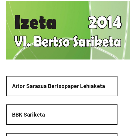
Aitor Sarasua Bertsopaper Lehiaketa
BBK Sariketa