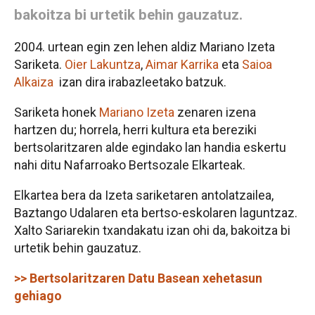
bakoitza bi urtetik behin gauzatuz.
2004. urtean egin zen lehen aldiz Mariano Izeta
Sariketa.
Oier Lakuntza
,
Aimar Karrika
eta
Saioa
Alkaiza
izan dira irabazleetako batzuk.
Sariketa honek
Mariano Izeta
zenaren izena
hartzen du; horrela, herri kultura eta bereziki
bertsolaritzaren alde egindako lan handia eskertu
nahi ditu Nafarroako Bertsozale Elkarteak.
Elkartea bera da Izeta sariketaren antolatzailea,
Baztango Udalaren eta bertso-eskolaren laguntzaz.
Xalto Sariarekin txandakatu izan ohi da, bakoitza bi
urtetik behin gauzatuz.
>> Bertsolaritzaren Datu Basean xehetasun
gehiago