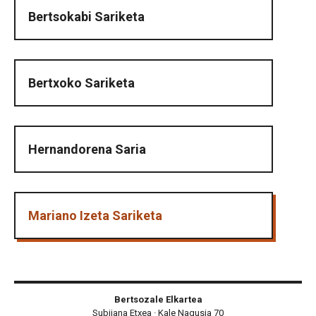
Bertsokabi Sariketa
Bertxoko Sariketa
Hernandorena Saria
Mariano Izeta Sariketa
Bertsozale Elkartea
Subijana Etxea · Kale Nagusia 70