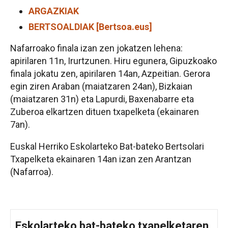
ARGAZKIAK
BERTSOALDIAK [Bertsoa.eus]
Nafarroako finala izan zen jokatzen lehena:
apirilaren 11n, Irurtzunen. Hiru egunera, Gipuzkoako
finala jokatu zen, apirilaren 14an, Azpeitian. Gerora
egin ziren Araban (maiatzaren 24an), Bizkaian
(maiatzaren 31n) eta Lapurdi, Baxenabarre eta
Zuberoa elkartzen dituen txapelketa (ekainaren
7an).
Euskal Herriko Eskolarteko Bat-bateko Bertsolari
Txapelketa ekainaren 14an izan zen Arantzan
(Nafarroa).
Eskolarteko bat-bateko txapelketaren