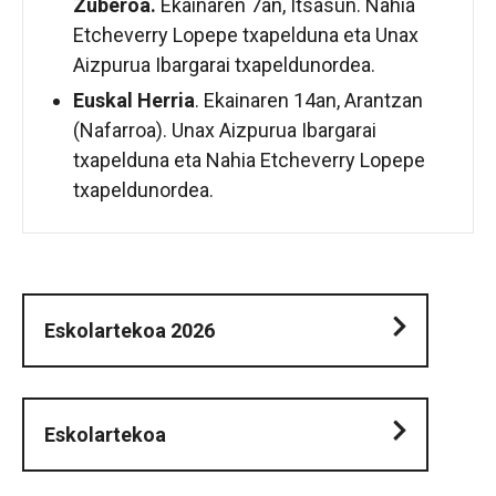
Zuberoa.
Ekainaren 7an, Itsasun. Nahia
Etcheverry Lopepe txapelduna eta Unax
Aizpurua Ibargarai txapeldunordea.
Euskal Herria
. Ekainaren 14an, Arantzan
(Nafarroa). Unax Aizpurua Ibargarai
txapelduna eta Nahia Etcheverry Lopepe
txapeldunordea.
Eskolartekoa 2026
Eskolartekoa