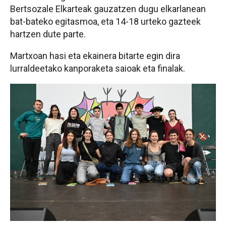
Bertsozale Elkarteak gauzatzen dugu elkarlanean
bat-bateko egitasmoa, eta 14-18 urteko gazteek
hartzen dute parte.
Martxoan hasi eta ekainera bitarte egin dira
lurraldeetako kanporaketa saioak eta finalak.