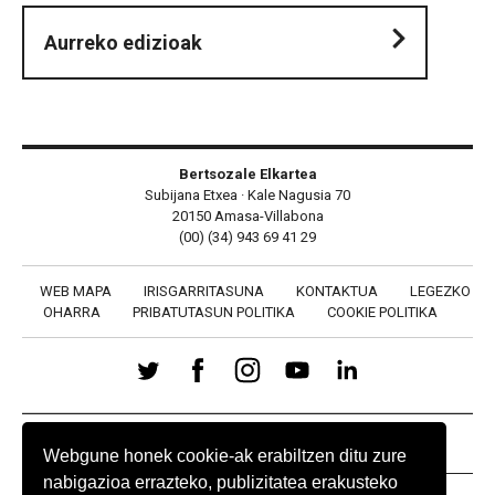
Aurreko edizioak
Bertsozale Elkartea
Subijana Etxea · Kale Nagusia 70
20150 Amasa-Villabona
(00) (34) 943 69 41 29
WEB MAPA
IRISGARRITASUNA
KONTAKTUA
LEGEZKO
OHARRA
PRIBATUTASUN POLITIKA
COOKIE POLITIKA
BABESLEAK
Webgune honek cookie-ak erabiltzen ditu zure
nabigazioa errazteko, publizitatea erakusteko