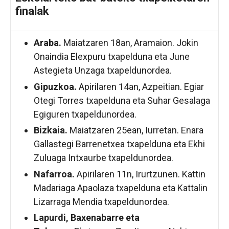
finalak
Araba.
Maiatzaren 18an, Aramaion. Jokin
Onaindia Elexpuru txapelduna eta June
Astegieta Unzaga txapeldunordea.
Gipuzkoa.
Apirilaren 14an, Azpeitian. Egiar
Otegi Torres txapelduna eta Suhar Gesalaga
Egiguren txapeldunordea.
Bizkaia.
Maiatzaren 25ean, Iurretan. Enara
Gallastegi Barrenetxea txapelduna eta Ekhi
Zuluaga Intxaurbe txapeldunordea.
Nafarroa.
Apirilaren 11n, Irurtzunen. Kattin
Madariaga Apaolaza txapelduna eta Kattalin
Lizarraga Mendia txapeldunordea.
Lapurdi, Baxenabarre eta