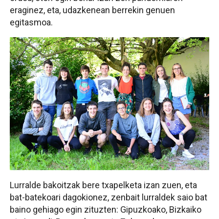
eraginez, eta, udazkenean berrekin genuen
egitasmoa.
Lurralde bakoitzak bere txapelketa izan zuen, eta
bat-batekoari dagokionez, zenbait lurraldek saio bat
baino gehiago egin zituzten: Gipuzkoako, Bizkaiko