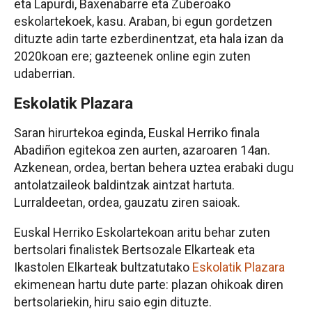
eta Lapurdi, Baxenabarre eta Zuberoako
eskolartekoek, kasu. Araban, bi egun gordetzen
dituzte adin tarte ezberdinentzat, eta hala izan da
2020koan ere; gazteenek online egin zuten
udaberrian.
Eskolatik Plazara
Saran hirurtekoa eginda, Euskal Herriko finala
Abadiñon egitekoa zen aurten, azaroaren 14an.
Azkenean, ordea, bertan behera uztea erabaki dugu
antolatzaileok baldintzak aintzat hartuta.
Lurraldeetan, ordea, gauzatu ziren saioak.
Euskal Herriko Eskolartekoan aritu behar zuten
bertsolari finalistek Bertsozale Elkarteak eta
Ikastolen Elkarteak bultzatutako
Eskolatik Plazara
ekimenean hartu dute parte: plazan ohikoak diren
bertsolariekin, hiru saio egin dituzte.