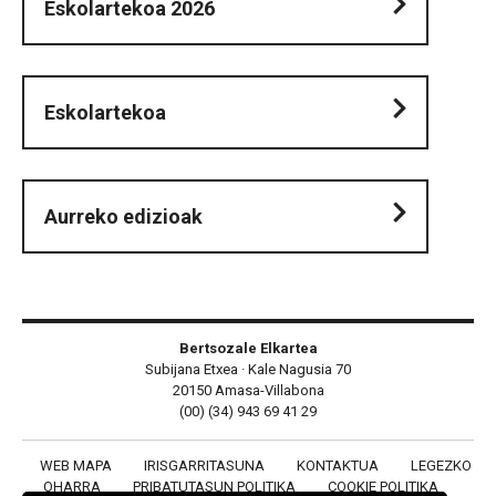
Eskolartekoa 2026
Eskolartekoa
Aurreko edizioak
Bertsozale Elkartea
Subijana Etxea · Kale Nagusia 70
20150 Amasa-Villabona
(00) (34) 943 69 41 29
WEB MAPA
IRISGARRITASUNA
KONTAKTUA
LEGEZKO
OHARRA
PRIBATUTASUN POLITIKA
COOKIE POLITIKA