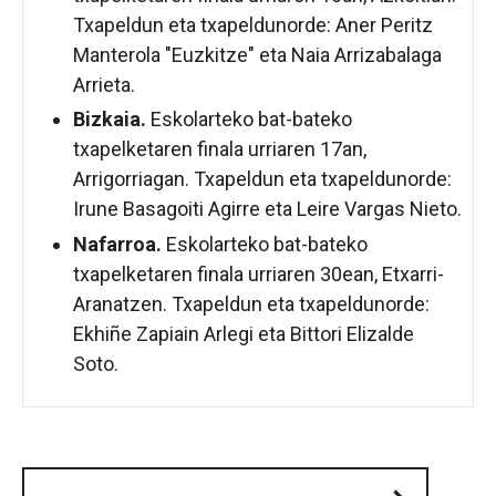
Txapeldun eta txapeldunorde: Aner Peritz
Manterola "Euzkitze" eta Naia Arrizabalaga
Arrieta.
Bizkaia.
Eskolarteko bat-bateko
txapelketaren finala urriaren 17an,
Arrigorriagan. Txapeldun eta txapeldunorde:
Irune Basagoiti Agirre eta Leire Vargas Nieto.
Nafarroa.
Eskolarteko bat-bateko
txapelketaren finala urriaren 30ean, Etxarri-
Aranatzen. Txapeldun eta txapeldunorde:
Ekhiñe Zapiain Arlegi eta Bittori Elizalde
Soto.