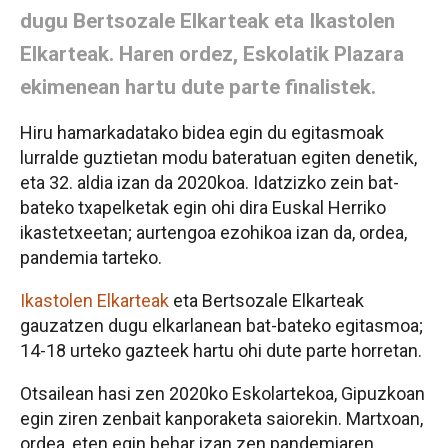
dugu Bertsozale Elkarteak eta Ikastolen
Elkarteak. Haren ordez, Eskolatik Plazara
ekimenean hartu dute parte finalistek.
Hiru hamarkadatako bidea egin du egitasmoak
lurralde guztietan modu bateratuan egiten denetik,
eta 32. aldia izan da 2020koa. Idatzizko zein bat-
bateko txapelketak egin ohi dira Euskal Herriko
ikastetxeetan; aurtengoa ezohikoa izan da, ordea,
pandemia tarteko.
Ikastolen Elkarteak
eta Bertsozale Elkarteak
gauzatzen dugu elkarlanean bat-bateko egitasmoa;
14-18 urteko gazteek hartu ohi dute parte horretan.
Otsailean hasi zen 2020ko Eskolartekoa, Gipuzkoan
egin ziren zenbait kanporaketa saiorekin. Martxoan,
ordea, eten egin behar izan zen pandemiaren