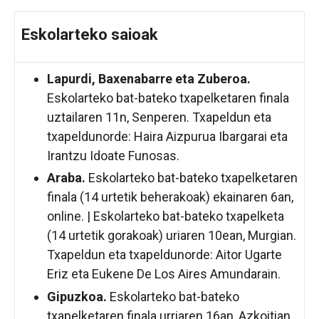
Eskolarteko saioak
Lapurdi, Baxenabarre eta Zuberoa.
Eskolarteko bat-bateko txapelketaren finala
uztailaren 11n, Senperen. Txapeldun eta
txapeldunorde: Haira Aizpurua Ibargarai eta
Irantzu Idoate Funosas.
Araba.
Eskolarteko bat-bateko txapelketaren
finala (14 urtetik beherakoak) ekainaren 6an,
online. | Eskolarteko bat-bateko txapelketa
(14 urtetik gorakoak) uriaren 10ean, Murgian.
Txapeldun eta txapeldunorde: Aitor Ugarte
Eriz eta Eukene De Los Aires Amundarain.
Gipuzkoa.
Eskolarteko bat-bateko
txapelketaren finala urriaren 16an, Azkoitian.