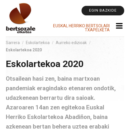
Tr
Edukira
pe
salto
EGIN BAZKIDE
egin
|
EUSKAL HERRIKO BERTSOLARI
TXAPELKETA
Salto
egin
Sarrera
/
Eskolartekoa
/
Aurreko edizioak
/
nabigazioara
Eskolartekoa 2020
Eskolartekoa 2020
Otsailean hasi zen, baina martxoan
pandemiak eragindako etenaren ondotik,
udazkenean berrartu dira saioak.
Azaroaren 14an zen egitekoa Euskal
Herriko Eskolartekoa Abadiñon, baina
azkenean bertan behera uztea erabaki