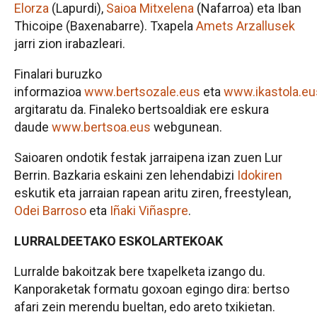
Elorza
(Lapurdi),
Saioa Mitxelena
(Nafarroa) eta Iban
Thicoipe (Baxenabarre). Txapela
Amets Arzallusek
jarri zion irabazleari.
Finalari buruzko
informazioa
www.bertsozale.eus
eta
www.ikastola.eu
argitaratu da. Finaleko bertsoaldiak ere eskura
daude
www.bertsoa.eus
webgunean.
Saioaren ondotik festak jarraipena izan zuen Lur
Berrin. Bazkaria eskaini zen lehendabizi
Idokiren
eskutik eta jarraian rapean aritu ziren, freestylean,
Odei Barroso
eta
Iñaki Viñaspre
.
LURRALDEETAKO ESKOLARTEKOAK
Lurralde bakoitzak bere txapelketa izango du.
Kanporaketak formatu goxoan egingo dira: bertso
afari zein merendu bueltan, edo areto txikietan.