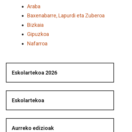
Araba
Baxenabarre, Lapurdi eta Zuberoa
Bizkaia
Gipuzkoa
Nafarroa
Eskolartekoa 2026
Eskolartekoa
Aurreko edizioak