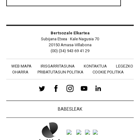
Bertsozale Elkartea
Subijana Etxea · Kale Nagusia 70
20150 Amasa-Villabona
(00) (34) 943 69 41 29
WEB MAPA
IRISGARRITASUNA
KONTAKTUA
LEGEZKO
OHARRA
PRIBATUTASUN POLITIKA
COOKIE POLITIKA
BABESLEAK