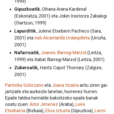
1999)
Gipuzkoatik
, Oihana Arana Kardenal
(Eskoriatza, 2001) eta Jokin Irastorza Zabalegi
(Oiartzun, 1999)
Lapurditik
, Julene Etxeberri Pacheco (Sara,
2001) eta
Irati Alcantarilla Urdanpilleta
(Urruña,
2001)
Nafarroatik
,
Joanes Illarregi Marzol
(Leitza,
1999) eta Xabat Illarregi Marzol (Leitza, 2001)
Zuberoatik,
Haritz Capot Thornary (Zalgize,
2001)
Pantxika Solorzano
eta
Joana Itzaina
aritu ziren gai-
jartzaile eta aurkezle lanetan, hurrenez hurren.
Epaile taldea herrialde bakoitzeko epaile banak
osatu zuen:
Aitor Jimenez
(Araba),
Leire
Etxebarria
(Bizkaia),
Elisa Iztueta
(Gipuzkoa),
Lierni