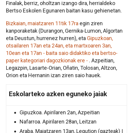
Finalak, berriz, oholtzan izango dira, herrialdeko
Bertso Eskolen Egunaren baitan kasu gehienetan.
Bizkaian, maiatzaren 11tik 17ra
egin ziren
kanporaketak (Durangon, Gernika-Lumon, Algortan
eta Deustun, hurrenez hurren), eta
Gipuzkoan,
otsailaren 17an eta 24an, eta martxoaren 3an,
10ean eta 17an - baita saio didaktiko eta bertso-
paper kategoriari dagozkionak ere -
. Azpeitian,
Legazpin, Lasarte-Orian, Oñatin, Tolosan, Altzon,
Orion eta Hernanin izan ziren saio hauek.
Eskolarteko azken eguneko jaiak
Gipuzkoa. Apirilaren 2an, Azpeitian
Nafarroa. Apirilaren 28an, Leitzan
Araba. Maiatzaren 13an, Legution (gazteak) |