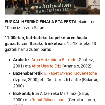
EUSKAL HERRIKO FINALA ETA FESTA
ekainaren
10ean izan zen Saran.
11:00etan, bat-bateko txapelketaren finala
gauzatu zen Sarako trinketean.
15-18 urteko 13
gaztek hartu zuten parte:
Arabatik
,
Aroa Arrizubieta Barredo
(Gasteiz,
2001) eta
Aitor Ugarte Eriz
(Aramaio, 2002)
Baxenabarretik
,
Elixabet Etxandi Goyenetche
(Izpura, 2000) eta Oier Urreizti Lafitte (Bidarrai,
2000)
Bizkaitik
, Iruri Altzerreka Martinez (Garai,
2000) eta
Beñat Bilbao Landa
(Gernika-Lumo,