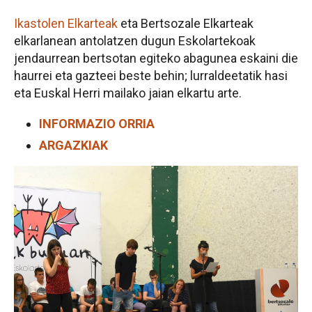
Ikastolen Elkarteak
eta Bertsozale Elkarteak
elkarlanean antolatzen dugun Eskolartekoak
jendaurrean bertsotan egiteko abagunea eskaini die
haurrei eta gazteei beste behin; lurraldeetatik hasi
eta Euskal Herri mailako jaian elkartu arte.
INFORMAZIO ORRIA
ARGAZKIAK