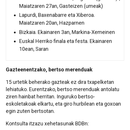
Maiatzaren 27an, Gasteizen (umeak)
Lapurdi, Baxenabarre eta Xiberoa.
Maiatzaren 20an, Hazparnen
Bizkaia. Ekainaren 3an, Markina-Xemeinen
Euskal Herriko finala eta festa. Ekainaren
10ean, Saran
Gazteenentzako, bertso merenduak
15 urtetik beherako gazteak ez dira txapelketan
lehiatuko. Eurentzako, bertso merenduak antolatu
ziren hainbat herritan. Inguruko bertso-
eskoletakoak elkartu, eta giro hurbilean eta goxoan
egin zuten bertsotan.
Kontsulta itzazu xehetasunak BDBn: