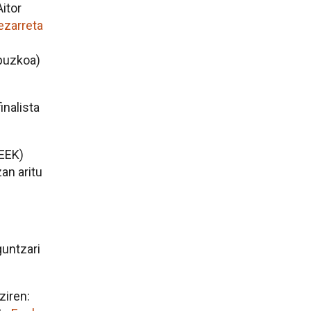
Aitor
xezarreta
puzkoa)
inalista
EEK)
an aritu
guntzari
ziren: