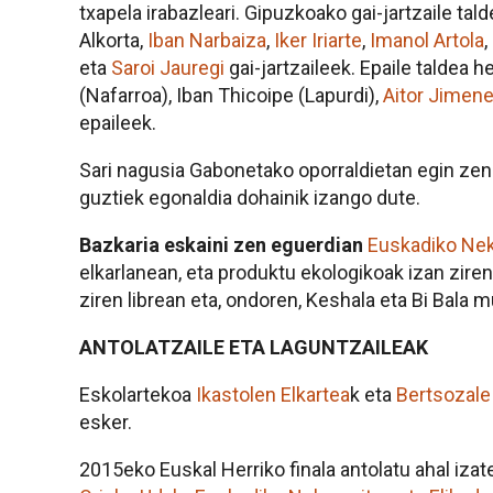
txapela irabazleari. Gipuzkoako gai-jartzaile tald
Alkorta,
Iban Narbaiza
,
Iker Iriarte
,
Imanol Artola
,
eta
Saroi Jauregi
gai-jartzaileek. Epaile taldea 
(Nafarroa), Iban Thicoipe (Lapurdi),
Aitor Jimen
epaileek.
Sari nagusia Gabonetako oporraldietan egin ze
guztiek egonaldia dohainik izango dute.
Bazkaria eskaini zen eguerdian
Euskadiko Neka
elkarlanean, eta produktu ekologikoak izan ziren 
ziren librean eta, ondoren, Keshala eta Bi Bala mu
ANTOLATZAILE ETA LAGUNTZAILEAK
Eskolartekoa
Ikastolen Elkartea
k eta
Bertsozale
esker.
2015eko Euskal Herriko finala antolatu ahal iza