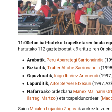
11:00etan bat-bateko txapelketaren finala egi
hartutako 112 gaztetxoetatik 9 aritu ziren Orioko
Arabatik
,
Peru Abarrategi Sarrionaindia
(199
Bizkaitik
,
Txaber Altube Sarrionandia
(1998
Gipuzkoatik
,
Iñigo Ibañez Aramendi
(1997,
Lapurditik
,
Aitor Servier Etxexuri
(1997, Az
Nafarroa
ko ordezkaria
Manex Mailharin Or
Ilarregi Martzol
) eta txapeldunordeari (
Madd
Saioa
Maialen Lujanbio Zugasti
k aurkeztu zuen 