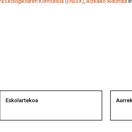
ra Ekologikoaren Kontseilua (ENEEK)
,
Bizkaiko Aldundia
e
Eskolartekoa
Aurrek