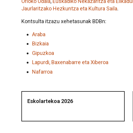
Orioko Udala
,
Euskadiko Nekazaritza eta Elikadu
Jaurlaritzako Hezkuntza eta Kultura Saila
.
Kontsulta itzazu xehetasunak BDBn:
Araba
Bizkaia
Gipuzkoa
Lapurdi, Baxenabarre eta Xiberoa
Nafarroa
Eskolartekoa 2026