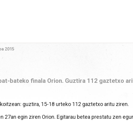
oa 2015
at-bateko finala Orion. Guztira 112 gaztetxo ar
oitzean: guztira, 15-18 urteko 112 gaztetxo aritu ziren.
n 27an egin ziren Orion. Egitarau betea prestatu zen egu