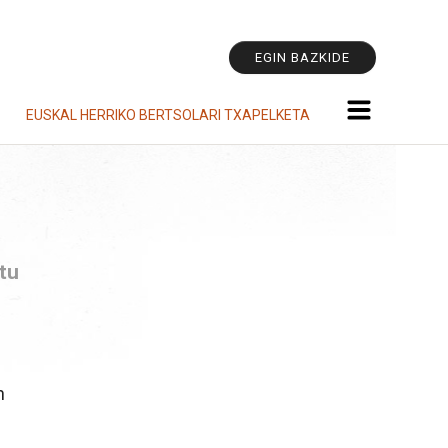
Tresna
pertsonala
EGIN BAZKIDE
EUSKAL HERRIKO BERTSOLARI TXAPELKETA
itu
n