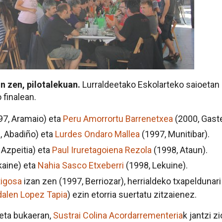
n zen, pilotalekuan.
Lurraldeetako Eskolarteko saioetan 
 finalean.
7, Aramaio) eta
Peru Amorrortu Barrenetxea
(2000, Gaste
, Abadiño) eta
Lurdes Ondaro Mallea
(1997, Munitibar).
 Azpeitia) eta
Paul Iruretagoiena Rezola
(1998, Ataun).
kaine) eta
Nahia Sasco Etxeberri
(1998, Lekuine).
tigosa
izan zen (1997, Berriozar), herrialdeko txapeldunari
alen Lopez Tapia
) ezin etorria suertatu zitzaienez.
eta bukaeran,
Sustrai Colina Acordarrementeria
k jantzi z