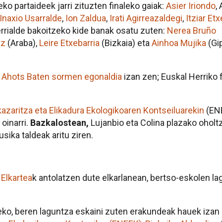
eko partaideek jarri zituzten finaleko gaiak:
Asier Iriondo
, 
Inaxio Usarralde
,
Ion Zaldua
,
Irati Agirreazaldegi
,
Itziar Et
herrialde bakoitzeko kide banak osatu zuten:
Nerea Bruño
ez
(Araba),
Leire Etxebarria
(Bizkaia) eta
Ainhoa Mujika
(Gi
n
Ahots Baten sormen egonaldia
izan zen; Euskal Herriko f
zaritza eta Elikadura Ekologikoaren Kontseiluarekin
(EN
oinarri.
Bazkalostean,
Lujanbio eta Colina plazako oholtz
sika taldeak aritu ziren.
 Elkartea
k antolatzen dute elkarlanean, bertso-eskolen la
teko, beren laguntza eskaini zuten erakundeak hauek izan 