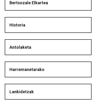
Bertsozale Elkartea
Historia
Antolaketa
Harremanetarako
Lankidetzak