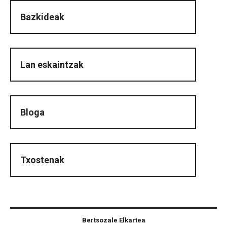
Bazkideak
Lan eskaintzak
Bloga
Txostenak
Bertsozale Elkartea