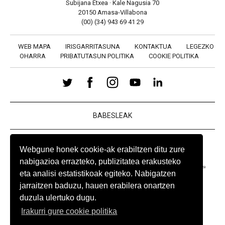
Subijana Etxea · Kale Nagusia 70
20150 Amasa-Villabona
(00) (34) 943 69 41 29
WEB MAPA
IRISGARRITASUNA
KONTAKTUA
LEGEZKO
OHARRA
PRIBATUTASUN POLITIKA
COOKIE POLITIKA
BABESLEAK
Webgune honek cookie-ak erabiltzen ditu zure
nabigazioa errazteko, publizitatea erakusteko
eta analisi estatistikoak egiteko. Nabigatzen
jarraitzen baduzu, hauen erabilera onartzen
duzula ulertuko dugu.
Irakurri gure cookie politika